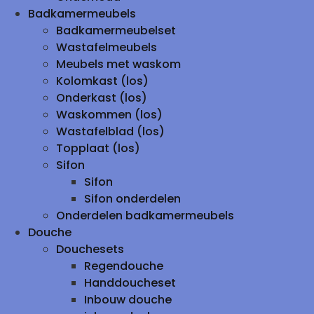
Badkamermeubels
Badkamermeubelset
Wastafelmeubels
Meubels met waskom
Kolomkast (los)
Onderkast (los)
Waskommen (los)
Wastafelblad (los)
Topplaat (los)
Sifon
Sifon
Sifon onderdelen
Onderdelen badkamermeubels
Douche
Douchesets
Regendouche
Handdoucheset
Inbouw douche