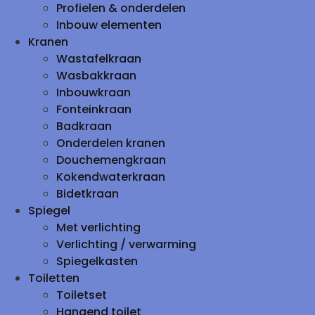
Profielen & onderdelen
Inbouw elementen
Kranen
Wastafelkraan
Wasbakkraan
Inbouwkraan
Fonteinkraan
Badkraan
Onderdelen kranen
Douchemengkraan
Kokendwaterkraan
Bidetkraan
Spiegel
Met verlichting
Verlichting / verwarming
Spiegelkasten
Toiletten
Toiletset
Hangend toilet