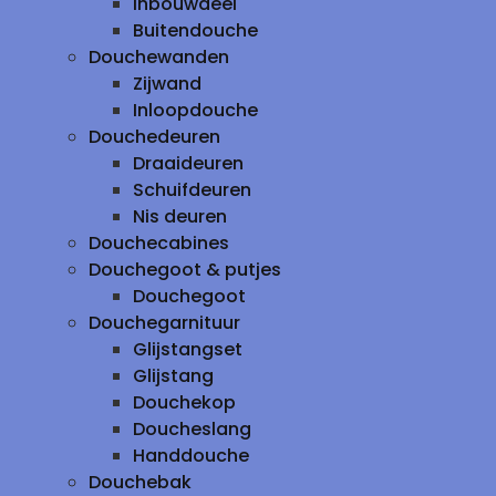
inbouwdeel
Buitendouche
Douchewanden
Zijwand
Inloopdouche
Douchedeuren
Draaideuren
Schuifdeuren
Nis deuren
Douchecabines
Douchegoot & putjes
Douchegoot
Douchegarnituur
Glijstangset
Glijstang
Douchekop
Doucheslang
Handdouche
Douchebak