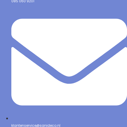
085 060 9201
klantenservice@sanideco.nl