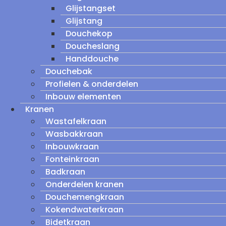
Glijstangset
Glijstang
Douchekop
Doucheslang
Handdouche
Douchebak
Profielen & onderdelen
Inbouw elementen
Kranen
Wastafelkraan
Wasbakkraan
Inbouwkraan
Fonteinkraan
Badkraan
Onderdelen kranen
Douchemengkraan
Kokendwaterkraan
Bidetkraan