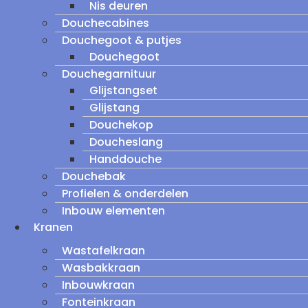
Nis deuren
Douchecabines
Douchegoot & putjes
Douchegoot
Douchegarnituur
Glijstangset
Glijstang
Douchekop
Doucheslang
Handdouche
Douchebak
Profielen & onderdelen
Inbouw elementen
Kranen
Wastafelkraan
Wasbakkraan
Inbouwkraan
Fonteinkraan