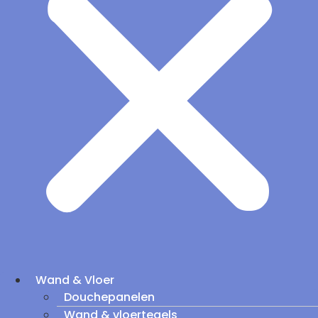
Wand & Vloer
Douchepanelen
Wand & vloertegels