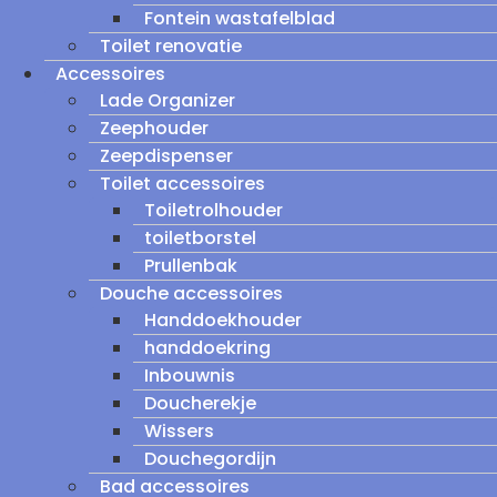
Fontein wastafelblad
Toilet renovatie
Accessoires
Lade Organizer
Zeephouder
Zeepdispenser
Toilet accessoires
Toiletrolhouder
toiletborstel
Prullenbak
Douche accessoires
Handdoekhouder
handdoekring
Inbouwnis
Doucherekje
Wissers
Douchegordijn
Bad accessoires