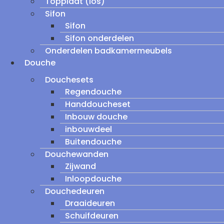
Topplaat (los)
Sifon
Sifon
Sifon onderdelen
Onderdelen badkamermeubels
Douche
Douchesets
Regendouche
Handdoucheset
Inbouw douche
inbouwdeel
Buitendouche
Douchewanden
Zijwand
Inloopdouche
Douchedeuren
Draaideuren
Schuifdeuren