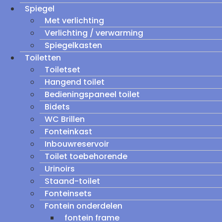
Spiegel
Met verlichting
Verlichting / verwarming
Spiegelkasten
Toiletten
Toiletset
Hangend toilet
Bedieningspaneel toilet
Bidets
WC Brillen
Fonteinkast
Inbouwreservoir
Toilet toebehorende
Urinoirs
Staand-toilet
Fonteinsets
Fontein onderdelen
fontein frame