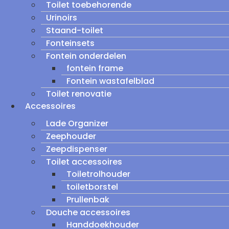
Toilet toebehorende
Urinoirs
Staand-toilet
Fonteinsets
Fontein onderdelen
fontein frame
Fontein wastafelblad
Toilet renovatie
Accessoires
Lade Organizer
Zeephouder
Zeepdispenser
Toilet accessoires
Toiletrolhouder
toiletborstel
Prullenbak
Douche accessoires
Handdoekhouder