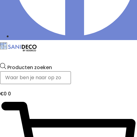
Producten zoeken
€
0
0