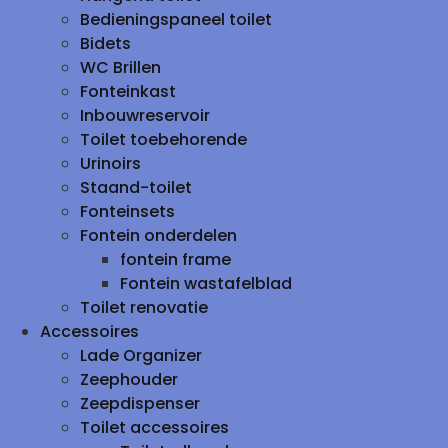
Bedieningspaneel toilet
Bidets
WC Brillen
Fonteinkast
Inbouwreservoir
Toilet toebehorende
Urinoirs
Staand-toilet
Fonteinsets
Fontein onderdelen
fontein frame
Fontein wastafelblad
Toilet renovatie
Accessoires
Lade Organizer
Zeephouder
Zeepdispenser
Toilet accessoires