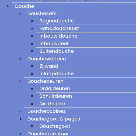
Douche
Douchesets
Regendouche
Handdoucheset
Inbouw douche
inbouwdeel
Buitendouche
Douchewanden
Zijwand
Inloopdouche
Douchedeuren
Draaideuren
Schuifdeuren
Nis deuren
Douchecabines
Douchegoot & putjes
Douchegoot
Douchegarnituur