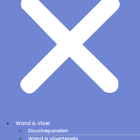
Wand & Vloer
Douchepanelen
Wand & vloertegels