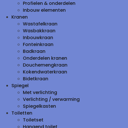
Profielen & onderdelen
Inbouw elementen
Kranen
Wastafelkraan
Wasbakkraan
Inbouwkraan
Fonteinkraan
Badkraan
Onderdelen kranen
Douchemengkraan
Kokendwaterkraan
Bidetkraan
Spiegel
Met verlichting
Verlichting / verwarming
Spiegelkasten
Toiletten
Toiletset
Hangend toilet