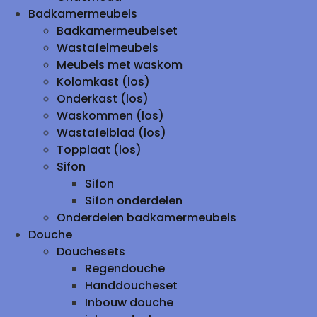
Badkamermeubels
Badkamermeubelset
Wastafelmeubels
Meubels met waskom
Kolomkast (los)
Onderkast (los)
Waskommen (los)
Wastafelblad (los)
Topplaat (los)
Sifon
Sifon
Sifon onderdelen
Onderdelen badkamermeubels
Douche
Douchesets
Regendouche
Handdoucheset
Inbouw douche