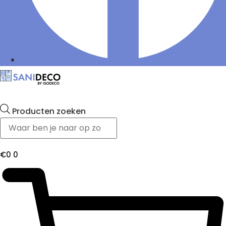
Producten zoeken
€
0
0