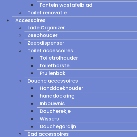
Fontein wastafelblad
Toilet renovatie
Accessoires
Lade Organizer
Zeephouder
Zeepdispenser
Toilet accessoires
Toiletrolhouder
toiletborstel
Prullenbak
Douche accessoires
Handdoekhouder
handdoekring
Inbouwnis
Doucherekje
Wissers
Douchegordijn
Bad accessoires