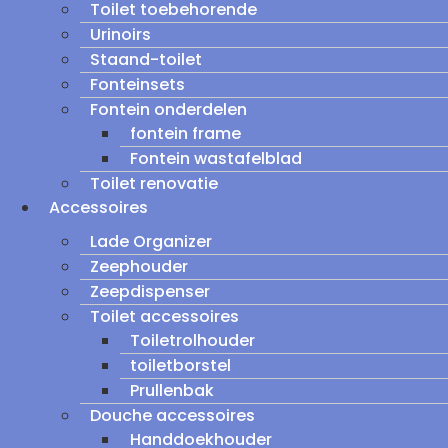
Toilet toebehorende
Urinoirs
Staand-toilet
Fonteinsets
Fontein onderdelen
fontein frame
Fontein wastafelblad
Toilet renovatie
Accessoires
Lade Organizer
Zeephouder
Zeepdispenser
Toilet accessoires
Toiletrolhouder
toiletborstel
Prullenbak
Douche accessoires
Handdoekhouder