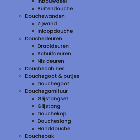
inbouwdeel
Buitendouche
Douchewanden
Zijwand
Inloopdouche
Douchedeuren
Draaideuren
Schuifdeuren
Nis deuren
Douchecabines
Douchegoot & putjes
Douchegoot
Douchegarnituur
Glijstangset
Glijstang
Douchekop
Doucheslang
Handdouche
Douchebak