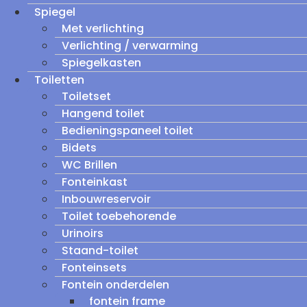
Spiegel
Met verlichting
Verlichting / verwarming
Spiegelkasten
Toiletten
Toiletset
Hangend toilet
Bedieningspaneel toilet
Bidets
WC Brillen
Fonteinkast
Inbouwreservoir
Toilet toebehorende
Urinoirs
Staand-toilet
Fonteinsets
Fontein onderdelen
fontein frame