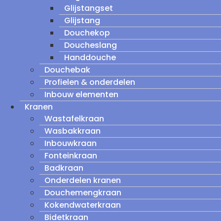
Glijstangset
Glijstang
Douchekop
Doucheslang
Handdouche
Douchebak
Profielen & onderdelen
Inbouw elementen
Kranen
Wastafelkraan
Wasbakkraan
Inbouwkraan
Fonteinkraan
Badkraan
Onderdelen kranen
Douchemengkraan
Kokendwaterkraan
Bidetkraan