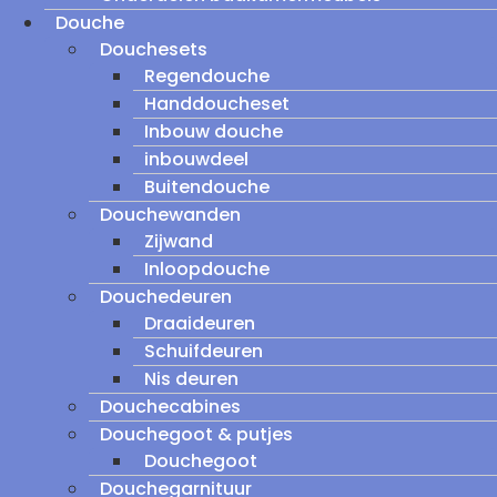
Douche
Douchesets
Regendouche
Handdoucheset
Inbouw douche
inbouwdeel
Buitendouche
Douchewanden
Zijwand
Inloopdouche
Douchedeuren
Draaideuren
Schuifdeuren
Nis deuren
Douchecabines
Douchegoot & putjes
Douchegoot
Douchegarnituur