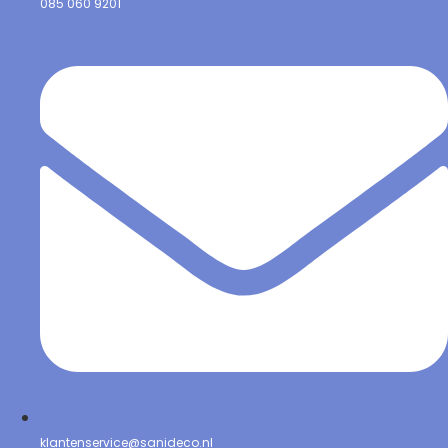
085 060 9201
klantenservice@sanideco.nl