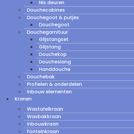
Nis deuren
Douchecabines
Douchegoot & putjes
Douchegoot
Douchegarnituur
Glijstangset
Glijstang
Douchekop
Doucheslang
Handdouche
Douchebak
Profielen & onderdelen
Inbouw elementen
Kranen
Wastafelkraan
Wasbakkraan
Inbouwkraan
Fonteinkraan