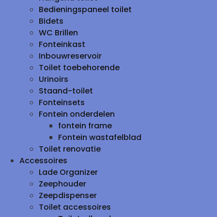
Bedieningspaneel toilet
Bidets
WC Brillen
Fonteinkast
Inbouwreservoir
Toilet toebehorende
Urinoirs
Staand-toilet
Fonteinsets
Fontein onderdelen
fontein frame
Fontein wastafelblad
Toilet renovatie
Accessoires
Lade Organizer
Zeephouder
Zeepdispenser
Toilet accessoires