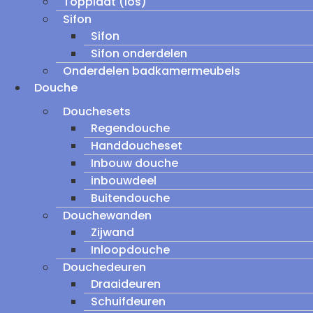
Topplaat (los)
Sifon
Sifon
Sifon onderdelen
Onderdelen badkamermeubels
Douche
Douchesets
Regendouche
Handdoucheset
Inbouw douche
inbouwdeel
Buitendouche
Douchewanden
Zijwand
Inloopdouche
Douchedeuren
Draaideuren
Schuifdeuren