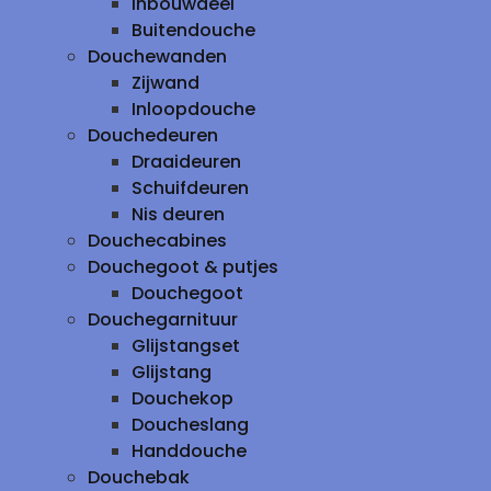
inbouwdeel
Buitendouche
Douchewanden
Zijwand
Inloopdouche
Douchedeuren
Draaideuren
Schuifdeuren
Nis deuren
Douchecabines
Douchegoot & putjes
Douchegoot
Douchegarnituur
Glijstangset
Glijstang
Douchekop
Doucheslang
Handdouche
Douchebak