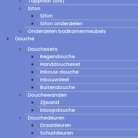
Topplaat (los)
Sifon
Sifon
Sifon onderdelen
Onderdelen badkamermeubels
Douche
Douchesets
Regendouche
Handdoucheset
Inbouw douche
inbouwdeel
Buitendouche
Douchewanden
Zijwand
Inloopdouche
Douchedeuren
Draaideuren
Schuifdeuren