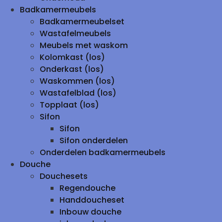
Badkamermeubels
Badkamermeubelset
Wastafelmeubels
Meubels met waskom
Kolomkast (los)
Onderkast (los)
Waskommen (los)
Wastafelblad (los)
Topplaat (los)
Sifon
Sifon
Sifon onderdelen
Onderdelen badkamermeubels
Douche
Douchesets
Regendouche
Handdoucheset
Inbouw douche