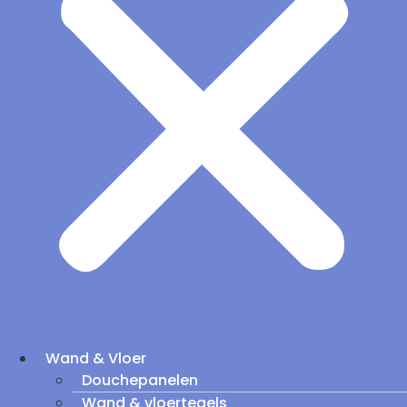
Wand & Vloer
Douchepanelen
Wand & vloertegels