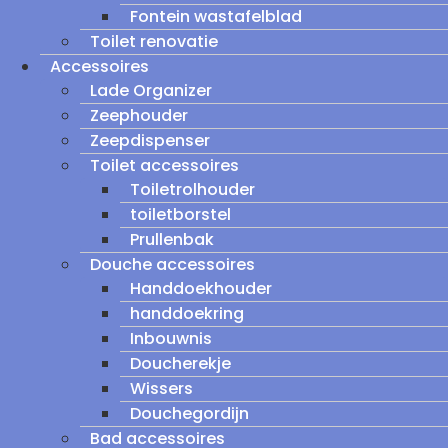
Fontein wastafelblad
Toilet renovatie
Accessoires
Lade Organizer
Zeephouder
Zeepdispenser
Toilet accessoires
Toiletrolhouder
toiletborstel
Prullenbak
Douche accessoires
Handdoekhouder
handdoekring
Inbouwnis
Doucherekje
Wissers
Douchegordijn
Bad accessoires