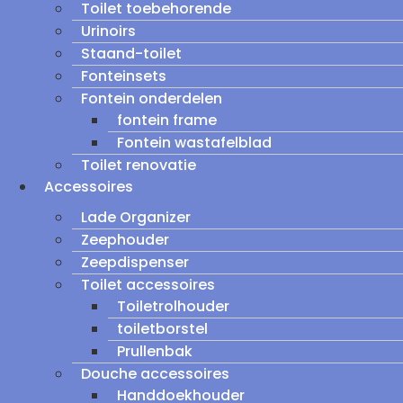
Toilet toebehorende
Urinoirs
Staand-toilet
Fonteinsets
Fontein onderdelen
fontein frame
Fontein wastafelblad
Toilet renovatie
Accessoires
Lade Organizer
Zeephouder
Zeepdispenser
Toilet accessoires
Toiletrolhouder
toiletborstel
Prullenbak
Douche accessoires
Handdoekhouder