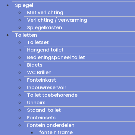
Spiegel
Met verlichting
Verlichting / verwarming
Spiegelkasten
Toiletten
Toiletset
Hangend toilet
Bedieningspaneel toilet
Bidets
WC Brillen
Fonteinkast
Inbouwreservoir
Toilet toebehorende
Urinoirs
Staand-toilet
Fonteinsets
Fontein onderdelen
fontein frame