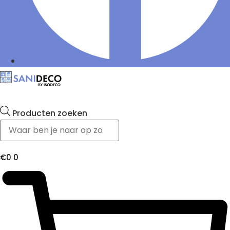
Producten zoeken
€
0
0