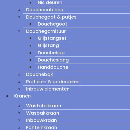
Nis deuren
Douchecabines
Douchegoot & putjes
Douchegoot
Douchegarnituur
Glijstangset
Glijstang
Douchekop
Doucheslang
Handdouche
Douchebak
Profielen & onderdelen
Inbouw elementen
Kranen
Wastafelkraan
Wasbakkraan
Inbouwkraan
Fonteinkraan