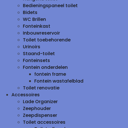
Bedieningspaneel toilet
Bidets
WC Brillen
Fonteinkast
Inbouwreservoir
Toilet toebehorende
Urinoirs
Staand-toilet
Fonteinsets
Fontein onderdelen
fontein frame
Fontein wastafelblad
Toilet renovatie
Accessoires
Lade Organizer
Zeephouder
Zeepdispenser
Toilet accessoires