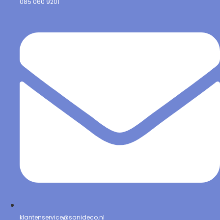
085 060 9201
klantenservice@sanideco.nl