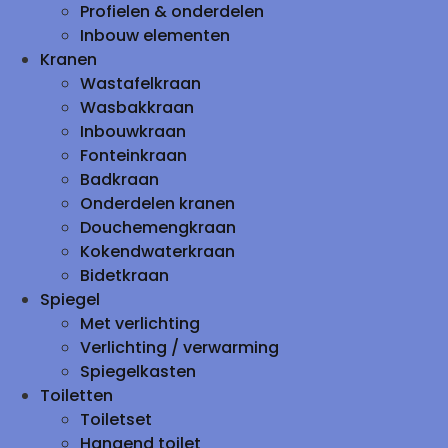
Profielen & onderdelen
Inbouw elementen
Kranen
Wastafelkraan
Wasbakkraan
Inbouwkraan
Fonteinkraan
Badkraan
Onderdelen kranen
Douchemengkraan
Kokendwaterkraan
Bidetkraan
Spiegel
Met verlichting
Verlichting / verwarming
Spiegelkasten
Toiletten
Toiletset
Hangend toilet