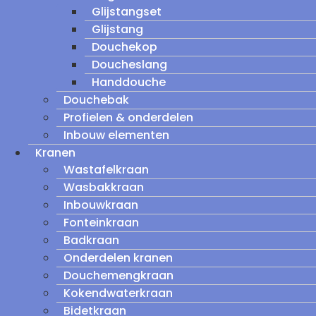
Glijstangset
Glijstang
Douchekop
Doucheslang
Handdouche
Douchebak
Profielen & onderdelen
Inbouw elementen
Kranen
Wastafelkraan
Wasbakkraan
Inbouwkraan
Fonteinkraan
Badkraan
Onderdelen kranen
Douchemengkraan
Kokendwaterkraan
Bidetkraan