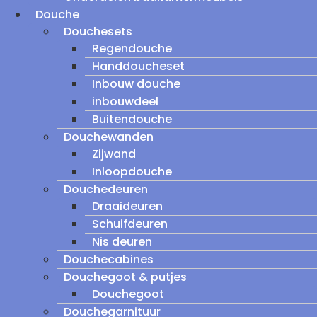
Douche
Douchesets
Regendouche
Handdoucheset
Inbouw douche
inbouwdeel
Buitendouche
Douchewanden
Zijwand
Inloopdouche
Douchedeuren
Draaideuren
Schuifdeuren
Nis deuren
Douchecabines
Douchegoot & putjes
Douchegoot
Douchegarnituur