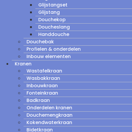
Glijstangset
Glijstang
Douchekop
Doucheslang
Handdouche
Douchebak
Profielen & onderdelen
Inbouw elementen
Kranen
Wastafelkraan
Wasbakkraan
Inbouwkraan
Fonteinkraan
Badkraan
Onderdelen kranen
Douchemengkraan
Kokendwaterkraan
Bidetkraan