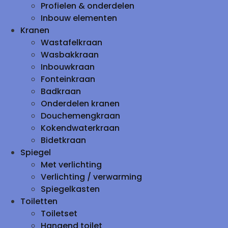
Profielen & onderdelen
Inbouw elementen
Kranen
Wastafelkraan
Wasbakkraan
Inbouwkraan
Fonteinkraan
Badkraan
Onderdelen kranen
Douchemengkraan
Kokendwaterkraan
Bidetkraan
Spiegel
Met verlichting
Verlichting / verwarming
Spiegelkasten
Toiletten
Toiletset
Hangend toilet