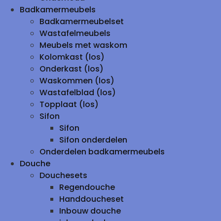
Badkamermeubels
Badkamermeubelset
Wastafelmeubels
Meubels met waskom
Kolomkast (los)
Onderkast (los)
Waskommen (los)
Wastafelblad (los)
Topplaat (los)
Sifon
Sifon
Sifon onderdelen
Onderdelen badkamermeubels
Douche
Douchesets
Regendouche
Handdoucheset
Inbouw douche