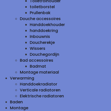
Toiletrolhouder
toiletborstel
Prullenbak
Douche accessoires
Handdoekhouder
handdoekring
Inbouwnis
Doucherekje
Wissers
Douchegordijn
Bad accessoires
Badmat
Montage materiaal
Verwarming
Handdoekradiator
Verticale radiatoren
Elektrische radiatoren
Baden
Montage