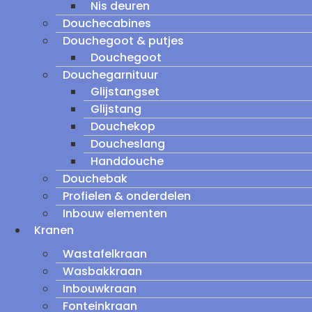
Nis deuren
Douchecabines
Douchegoot & putjes
Douchegoot
Douchegarnituur
Glijstangset
Glijstang
Douchekop
Doucheslang
Handdouche
Douchebak
Profielen & onderdelen
Inbouw elementen
Kranen
Wastafelkraan
Wasbakkraan
Inbouwkraan
Fonteinkraan