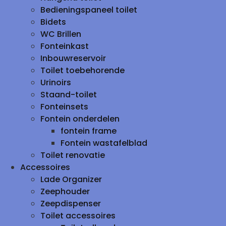
Bedieningspaneel toilet
Bidets
WC Brillen
Fonteinkast
Inbouwreservoir
Toilet toebehorende
Urinoirs
Staand-toilet
Fonteinsets
Fontein onderdelen
fontein frame
Fontein wastafelblad
Toilet renovatie
Accessoires
Lade Organizer
Zeephouder
Zeepdispenser
Toilet accessoires