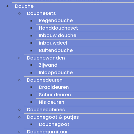
Douche
Douchesets
Regendouche
Handdoucheset
Inbouw douche
inbouwdeel
Buitendouche
Douchewanden
Zijwand
Inloopdouche
Douchedeuren
Draaideuren
Schuifdeuren
Nis deuren
Douchecabines
Douchegoot & putjes
Douchegoot
Douchegarnituur