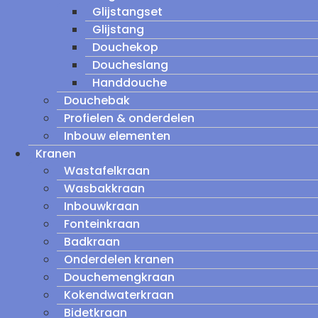
Glijstangset
Glijstang
Douchekop
Doucheslang
Handdouche
Douchebak
Profielen & onderdelen
Inbouw elementen
Kranen
Wastafelkraan
Wasbakkraan
Inbouwkraan
Fonteinkraan
Badkraan
Onderdelen kranen
Douchemengkraan
Kokendwaterkraan
Bidetkraan