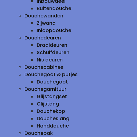
inbouwdeel
Buitendouche
Douchewanden
Zijwand
Inloopdouche
Douchedeuren
Draaideuren
Schuifdeuren
Nis deuren
Douchecabines
Douchegoot & putjes
Douchegoot
Douchegarnituur
Glijstangset
Glijstang
Douchekop
Doucheslang
Handdouche
Douchebak