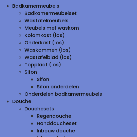
Badkamermeubels
Badkamermeubelset
Wastafelmeubels
Meubels met waskom
Kolomkast (los)
Onderkast (los)
Waskommen (los)
Wastafelblad (los)
Topplaat (los)
Sifon
Sifon
Sifon onderdelen
Onderdelen badkamermeubels
Douche
Douchesets
Regendouche
Handdoucheset
Inbouw douche