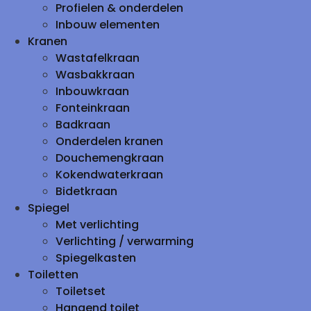
Profielen & onderdelen
Inbouw elementen
Kranen
Wastafelkraan
Wasbakkraan
Inbouwkraan
Fonteinkraan
Badkraan
Onderdelen kranen
Douchemengkraan
Kokendwaterkraan
Bidetkraan
Spiegel
Met verlichting
Verlichting / verwarming
Spiegelkasten
Toiletten
Toiletset
Hangend toilet