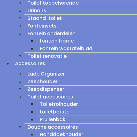
Toilet toebehorende
Urinoirs
Staand-toilet
Fonteinsets
Fontein onderdelen
fontein frame
Fontein wastafelblad
Toilet renovatie
Accessoires
Lade Organizer
Zeephouder
Zeepdispenser
Toilet accessoires
Toiletrolhouder
toiletborstel
Prullenbak
Douche accessoires
Handdoekhouder