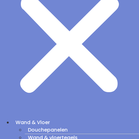
Wand & Vloer
Douchepanelen
Wand & vloertegels