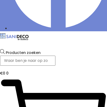
Producten zoeken
€
0
0