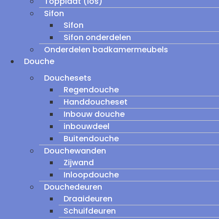
Topplaat (los)
Sifon
Sifon
Sifon onderdelen
Onderdelen badkamermeubels
Douche
Douchesets
Regendouche
Handdoucheset
Inbouw douche
inbouwdeel
Buitendouche
Douchewanden
Zijwand
Inloopdouche
Douchedeuren
Draaideuren
Schuifdeuren