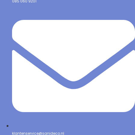
085 060 9201
klantenservice@sanideco.nl