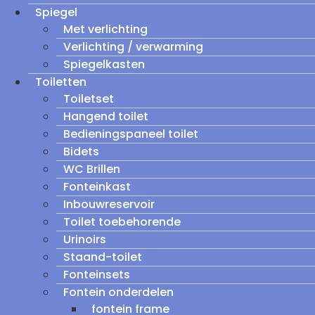
Spiegel
Met verlichting
Verlichting / verwarming
Spiegelkasten
Toiletten
Toiletset
Hangend toilet
Bedieningspaneel toilet
Bidets
WC Brillen
Fonteinkast
Inbouwreservoir
Toilet toebehorende
Urinoirs
Staand-toilet
Fonteinsets
Fontein onderdelen
fontein frame