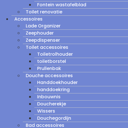
Fontein wastafelblad
Toilet renovatie
Accessoires
Lade Organizer
Zeephouder
Zeepdispenser
Toilet accessoires
Toiletrolhouder
toiletborstel
Prullenbak
Douche accessoires
Handdoekhouder
handdoekring
Inbouwnis
Doucherekje
Wissers
Douchegordijn
Bad accessoires