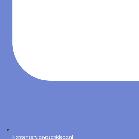
klantenservice@sanideco.nl