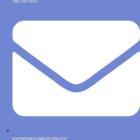
085 060 9201
klantenservice@sanideco.nl