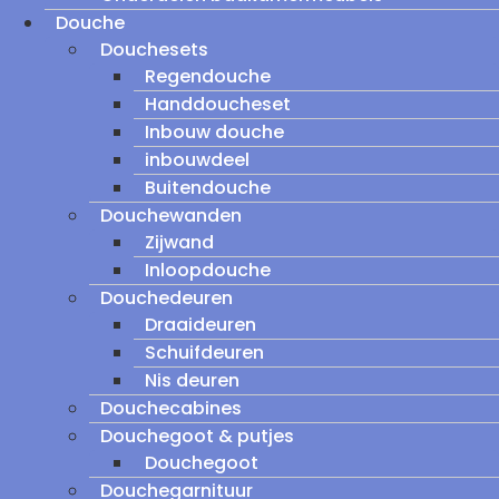
Douche
Douchesets
Regendouche
Handdoucheset
Inbouw douche
inbouwdeel
Buitendouche
Douchewanden
Zijwand
Inloopdouche
Douchedeuren
Draaideuren
Schuifdeuren
Nis deuren
Douchecabines
Douchegoot & putjes
Douchegoot
Douchegarnituur