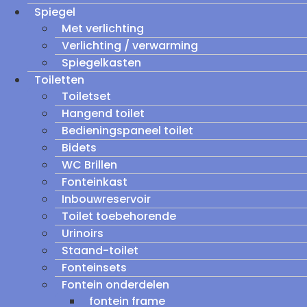
Spiegel
Met verlichting
Verlichting / verwarming
Spiegelkasten
Toiletten
Toiletset
Hangend toilet
Bedieningspaneel toilet
Bidets
WC Brillen
Fonteinkast
Inbouwreservoir
Toilet toebehorende
Urinoirs
Staand-toilet
Fonteinsets
Fontein onderdelen
fontein frame