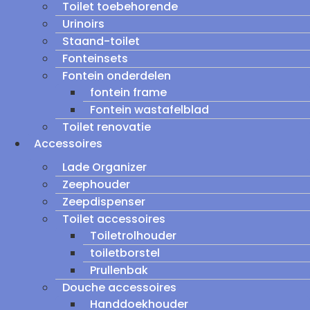
Toilet toebehorende
Urinoirs
Staand-toilet
Fonteinsets
Fontein onderdelen
fontein frame
Fontein wastafelblad
Toilet renovatie
Accessoires
Lade Organizer
Zeephouder
Zeepdispenser
Toilet accessoires
Toiletrolhouder
toiletborstel
Prullenbak
Douche accessoires
Handdoekhouder