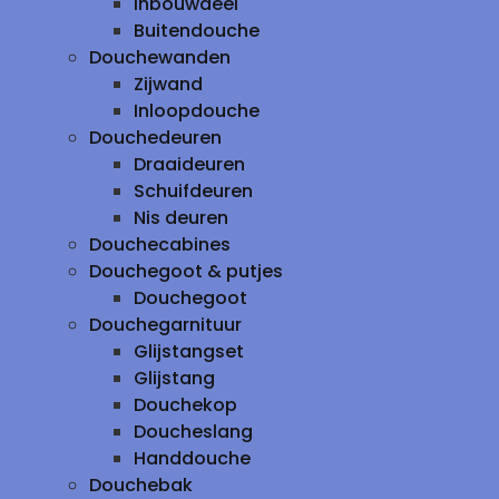
inbouwdeel
Buitendouche
Douchewanden
Zijwand
Inloopdouche
Douchedeuren
Draaideuren
Schuifdeuren
Nis deuren
Douchecabines
Douchegoot & putjes
Douchegoot
Douchegarnituur
Glijstangset
Glijstang
Douchekop
Doucheslang
Handdouche
Douchebak