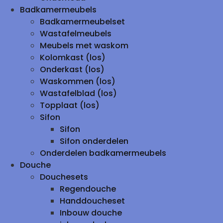
Badkamermeubels
Badkamermeubelset
Wastafelmeubels
Meubels met waskom
Kolomkast (los)
Onderkast (los)
Waskommen (los)
Wastafelblad (los)
Topplaat (los)
Sifon
Sifon
Sifon onderdelen
Onderdelen badkamermeubels
Douche
Douchesets
Regendouche
Handdoucheset
Inbouw douche