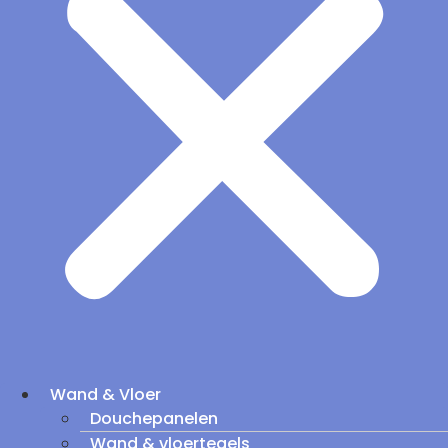
Wand & Vloer
Douchepanelen
Wand & vloertegels