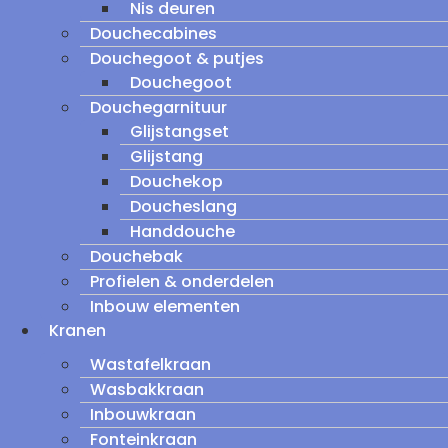
Nis deuren
Douchecabines
Douchegoot & putjes
Douchegoot
Douchegarnituur
Glijstangset
Glijstang
Douchekop
Doucheslang
Handdouche
Douchebak
Profielen & onderdelen
Inbouw elementen
Kranen
Wastafelkraan
Wasbakkraan
Inbouwkraan
Fonteinkraan