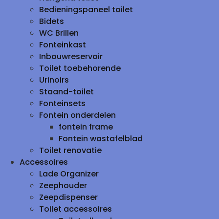
Bedieningspaneel toilet
Bidets
WC Brillen
Fonteinkast
Inbouwreservoir
Toilet toebehorende
Urinoirs
Staand-toilet
Fonteinsets
Fontein onderdelen
fontein frame
Fontein wastafelblad
Toilet renovatie
Accessoires
Lade Organizer
Zeephouder
Zeepdispenser
Toilet accessoires