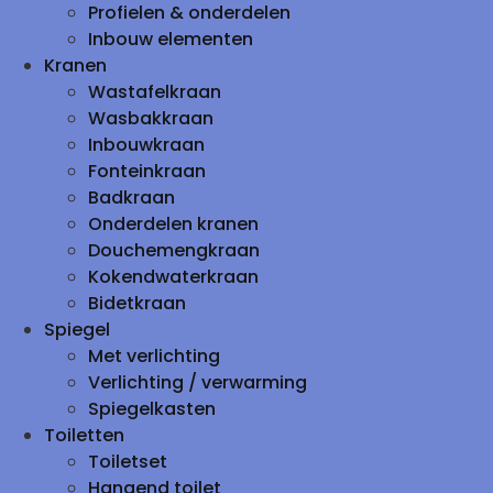
Profielen & onderdelen
Inbouw elementen
Kranen
Wastafelkraan
Wasbakkraan
Inbouwkraan
Fonteinkraan
Badkraan
Onderdelen kranen
Douchemengkraan
Kokendwaterkraan
Bidetkraan
Spiegel
Met verlichting
Verlichting / verwarming
Spiegelkasten
Toiletten
Toiletset
Hangend toilet