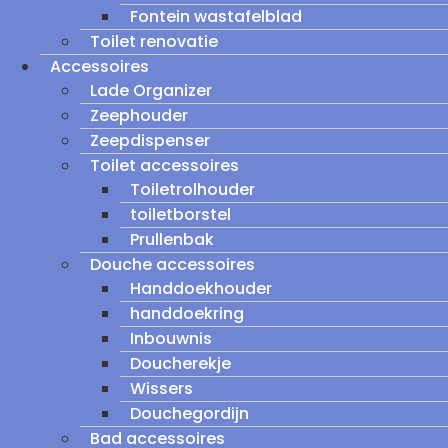
Fontein wastafelblad
Toilet renovatie
Accessoires
Lade Organizer
Zeephouder
Zeepdispenser
Toilet accessoires
Toiletrolhouder
toiletborstel
Prullenbak
Douche accessoires
Handdoekhouder
handdoekring
Inbouwnis
Doucherekje
Wissers
Douchegordijn
Bad accessoires