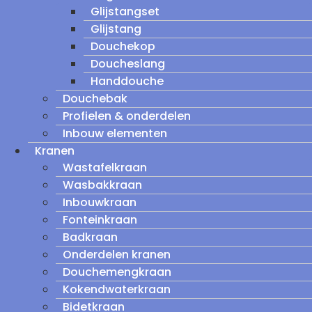
Glijstangset
Glijstang
Douchekop
Doucheslang
Handdouche
Douchebak
Profielen & onderdelen
Inbouw elementen
Kranen
Wastafelkraan
Wasbakkraan
Inbouwkraan
Fonteinkraan
Badkraan
Onderdelen kranen
Douchemengkraan
Kokendwaterkraan
Bidetkraan