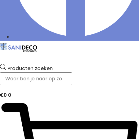
Producten zoeken
€
0
0