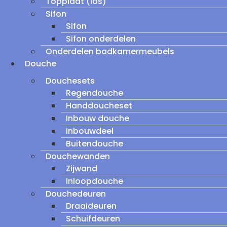
Topplaat (los)
Sifon
Sifon
Sifon onderdelen
Onderdelen badkamermeubels
Douche
Douchesets
Regendouche
Handdoucheset
Inbouw douche
inbouwdeel
Buitendouche
Douchewanden
Zijwand
Inloopdouche
Douchedeuren
Draaideuren
Schuifdeuren