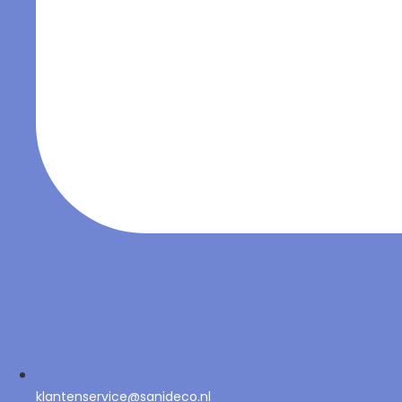
klantenservice@sanideco.nl