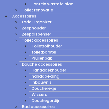
Fontein wastafelblad
Toilet renovatie
Accessoires
Lade Organizer
Zeephouder
Zeepdispenser
Toilet accessoires
Toiletrolhouder
toiletborstel
Prullenbak
Douche accessoires
Handdoekhouder
handdoekring
Inbouwnis
Doucherekje
Wissers
Douchegordijn
Bad accessoires