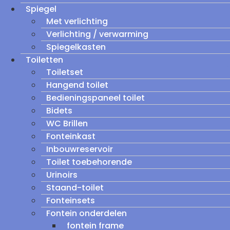
Spiegel
Met verlichting
Verlichting / verwarming
Spiegelkasten
Toiletten
Toiletset
Hangend toilet
Bedieningspaneel toilet
Bidets
WC Brillen
Fonteinkast
Inbouwreservoir
Toilet toebehorende
Urinoirs
Staand-toilet
Fonteinsets
Fontein onderdelen
fontein frame