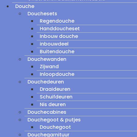
Douche
Douchesets
Regendouche
Handdoucheset
Inbouw douche
inbouwdeel
Buitendouche
Douchewanden
Zijwand
Inloopdouche
Douchedeuren
Draaideuren
Schuifdeuren
Nis deuren
Douchecabines
Douchegoot & putjes
Douchegoot
Douchegarnituur