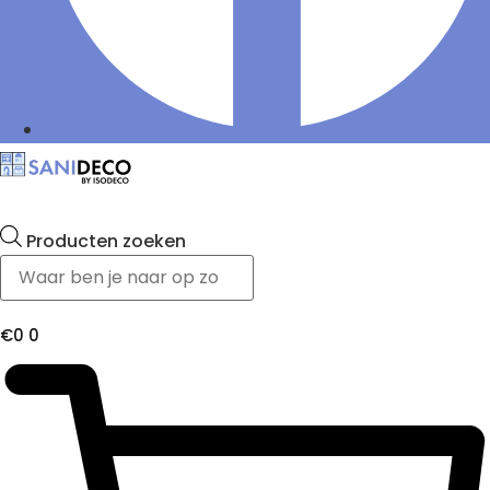
Producten zoeken
€
0
0