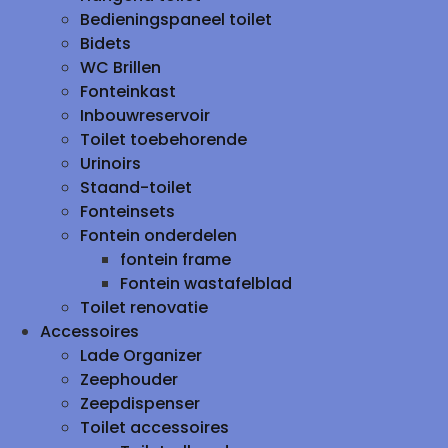
Bedieningspaneel toilet
Bidets
WC Brillen
Fonteinkast
Inbouwreservoir
Toilet toebehorende
Urinoirs
Staand-toilet
Fonteinsets
Fontein onderdelen
fontein frame
Fontein wastafelblad
Toilet renovatie
Accessoires
Lade Organizer
Zeephouder
Zeepdispenser
Toilet accessoires