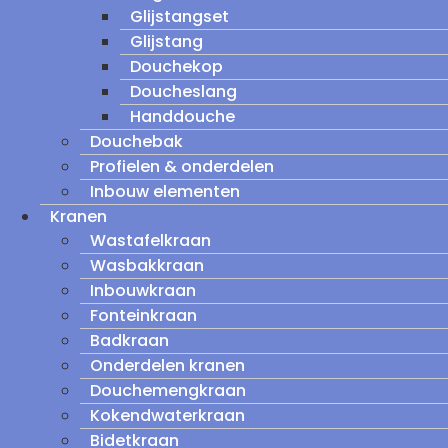
Glijstangset
Glijstang
Douchekop
Doucheslang
Handdouche
Douchebak
Profielen & onderdelen
Inbouw elementen
Kranen
Wastafelkraan
Wasbakkraan
Inbouwkraan
Fonteinkraan
Badkraan
Onderdelen kranen
Douchemengkraan
Kokendwaterkraan
Bidetkraan