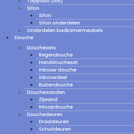
Topplaat (los)
Sifon
Sifon
Sifon onderdelen
Onderdelen badkamermeubels
Douche
Douchesets
Regendouche
Handdoucheset
Inbouw douche
inbouwdeel
Buitendouche
Douchewanden
Zijwand
Inloopdouche
Douchedeuren
Draaideuren
Schuifdeuren