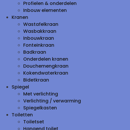
Profielen & onderdelen
Inbouw elementen
Kranen
Wastafelkraan
Wasbakkraan
Inbouwkraan
Fonteinkraan
Badkraan
Onderdelen kranen
Douchemengkraan
Kokendwaterkraan
Bidetkraan
Spiegel
Met verlichting
Verlichting / verwarming
Spiegelkasten
Toiletten
Toiletset
Hangend toilet