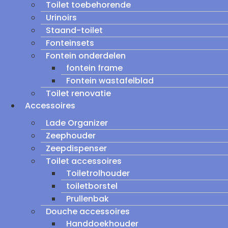
Toilet toebehorende
Urinoirs
Staand-toilet
Fonteinsets
Fontein onderdelen
fontein frame
Fontein wastafelblad
Toilet renovatie
Accessoires
Lade Organizer
Zeephouder
Zeepdispenser
Toilet accessoires
Toiletrolhouder
toiletborstel
Prullenbak
Douche accessoires
Handdoekhouder