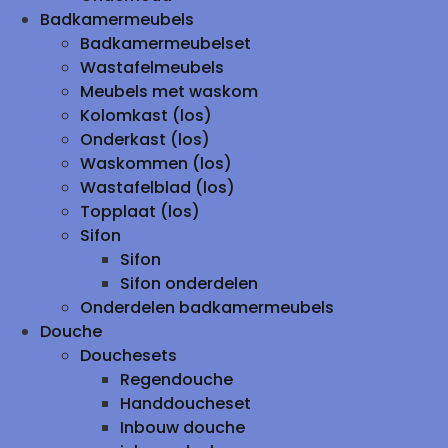
Badkamermeubels
Badkamermeubelset
Wastafelmeubels
Meubels met waskom
Kolomkast (los)
Onderkast (los)
Waskommen (los)
Wastafelblad (los)
Topplaat (los)
Sifon
Sifon
Sifon onderdelen
Onderdelen badkamermeubels
Douche
Douchesets
Regendouche
Handdoucheset
Inbouw douche