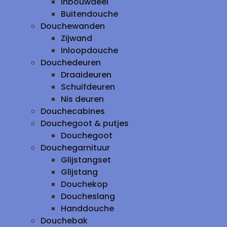
inbouwdeel
Buitendouche
Douchewanden
Zijwand
Inloopdouche
Douchedeuren
Draaideuren
Schuifdeuren
Nis deuren
Douchecabines
Douchegoot & putjes
Douchegoot
Douchegarnituur
Glijstangset
Glijstang
Douchekop
Doucheslang
Handdouche
Douchebak