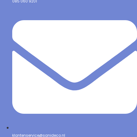
085 060 9201
klantenservice@sanideco.nl