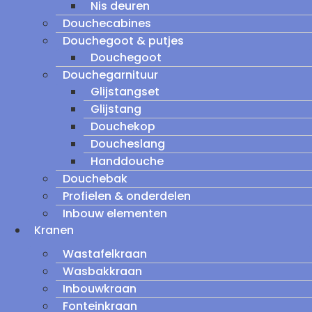
Nis deuren
Douchecabines
Douchegoot & putjes
Douchegoot
Douchegarnituur
Glijstangset
Glijstang
Douchekop
Doucheslang
Handdouche
Douchebak
Profielen & onderdelen
Inbouw elementen
Kranen
Wastafelkraan
Wasbakkraan
Inbouwkraan
Fonteinkraan