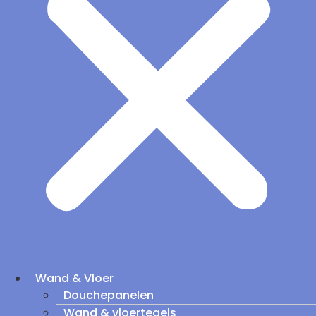
Wand & Vloer
Douchepanelen
Wand & vloertegels