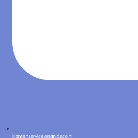
klantenservice@sanideco.nl