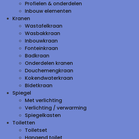
Profielen & onderdelen
Inbouw elementen
Kranen
Wastafelkraan
Wasbakkraan
Inbouwkraan
Fonteinkraan
Badkraan
Onderdelen kranen
Douchemengkraan
Kokendwaterkraan
Bidetkraan
Spiegel
Met verlichting
Verlichting / verwarming
Spiegelkasten
Toiletten
Toiletset
Hangend toilet