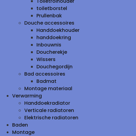
Toiletrolhouder
toiletborstel
Prullenbak
Douche accessoires
Handdoekhouder
handdoekring
Inbouwnis
Doucherekje
Wissers
Douchegordijn
Bad accessoires
Badmat
Montage materiaal
Verwarming
Handdoekradiator
Verticale radiatoren
Elektrische radiatoren
Baden
Montage