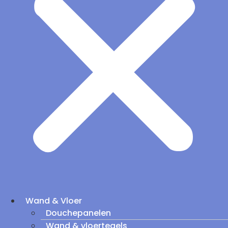
Wand & Vloer
Douchepanelen
Wand & vloertegels