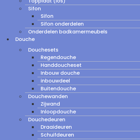
Topplaat (los)
Sifon
Sifon
Sifon onderdelen
Onderdelen badkamermeubels
Douche
Douchesets
Regendouche
Handdoucheset
Inbouw douche
inbouwdeel
Buitendouche
Douchewanden
Zijwand
Inloopdouche
Douchedeuren
Draaideuren
Schuifdeuren