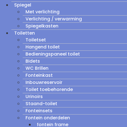
Spiegel
Met verlichting
Verlichting / verwarming
Spiegelkasten
Toiletten
Toiletset
Hangend toilet
Bedieningspaneel toilet
Bidets
WC Brillen
Fonteinkast
Inbouwreservoir
Toilet toebehorende
Urinoirs
Staand-toilet
Fonteinsets
Fontein onderdelen
fontein frame