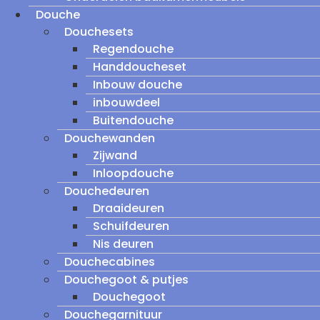
Douche
Douchesets
Regendouche
Handdoucheset
Inbouw douche
inbouwdeel
Buitendouche
Douchewanden
Zijwand
Inloopdouche
Douchedeuren
Draaideuren
Schuifdeuren
Nis deuren
Douchecabines
Douchegoot & putjes
Douchegoot
Douchegarnituur