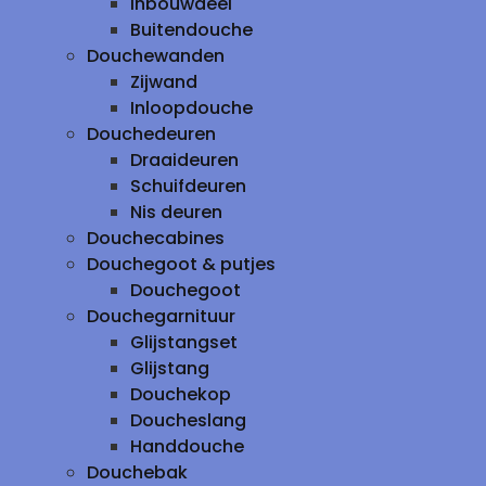
inbouwdeel
Buitendouche
Douchewanden
Zijwand
Inloopdouche
Douchedeuren
Draaideuren
Schuifdeuren
Nis deuren
Douchecabines
Douchegoot & putjes
Douchegoot
Douchegarnituur
Glijstangset
Glijstang
Douchekop
Doucheslang
Handdouche
Douchebak