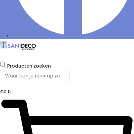
Producten zoeken
€
0
0