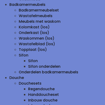
Badkamermeubels
Badkamermeubelset
Wastafelmeubels
Meubels met waskom
Kolomkast (los)
Onderkast (los)
Waskommen (los)
Wastafelblad (los)
Topplaat (los)
Sifon
Sifon
Sifon onderdelen
Onderdelen badkamermeubels
Douche
Douchesets
Regendouche
Handdoucheset
Inbouw douche