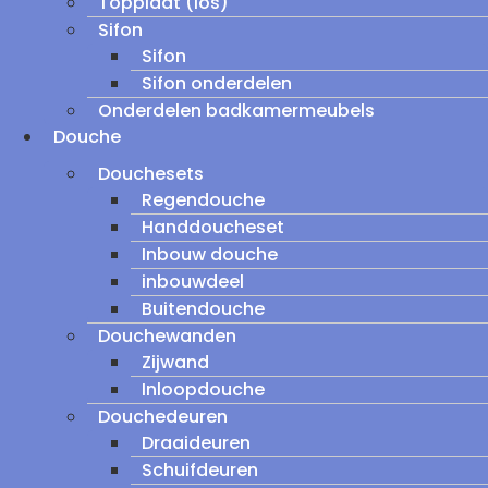
Topplaat (los)
Sifon
Sifon
Sifon onderdelen
Onderdelen badkamermeubels
Douche
Douchesets
Regendouche
Handdoucheset
Inbouw douche
inbouwdeel
Buitendouche
Douchewanden
Zijwand
Inloopdouche
Douchedeuren
Draaideuren
Schuifdeuren