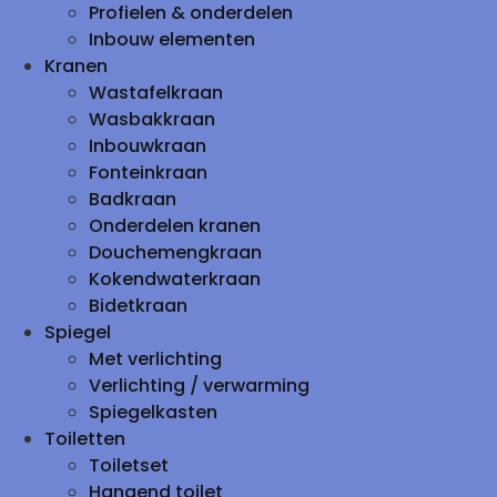
Profielen & onderdelen
Inbouw elementen
Kranen
Wastafelkraan
Wasbakkraan
Inbouwkraan
Fonteinkraan
Badkraan
Onderdelen kranen
Douchemengkraan
Kokendwaterkraan
Bidetkraan
Spiegel
Met verlichting
Verlichting / verwarming
Spiegelkasten
Toiletten
Toiletset
Hangend toilet