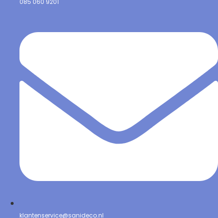
085 060 9201
klantenservice@sanideco.nl