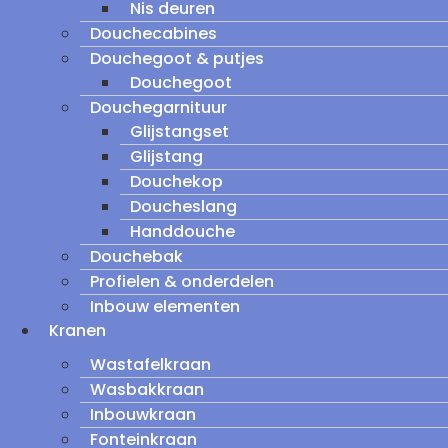
Nis deuren
Douchecabines
Douchegoot & putjes
Douchegoot
Douchegarnituur
Glijstangset
Glijstang
Douchekop
Doucheslang
Handdouche
Douchebak
Profielen & onderdelen
Inbouw elementen
Kranen
Wastafelkraan
Wasbakkraan
Inbouwkraan
Fonteinkraan