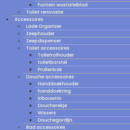
Fontein wastafelblad
Toilet renovatie
Accessoires
Lade Organizer
Zeephouder
Zeepdispenser
Toilet accessoires
Toiletrolhouder
toiletborstel
Prullenbak
Douche accessoires
Handdoekhouder
handdoekring
Inbouwnis
Doucherekje
Wissers
Douchegordijn
Bad accessoires