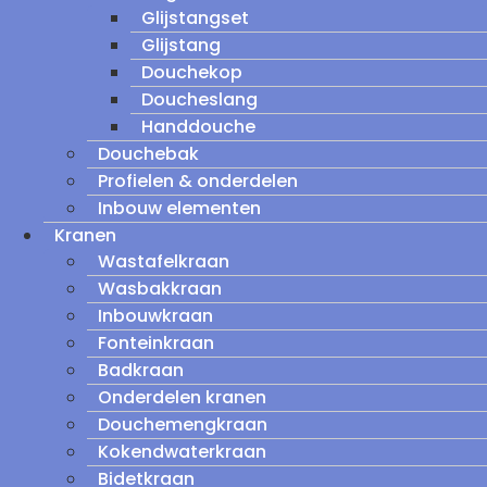
Glijstangset
Glijstang
Douchekop
Doucheslang
Handdouche
Douchebak
Profielen & onderdelen
Inbouw elementen
Kranen
Wastafelkraan
Wasbakkraan
Inbouwkraan
Fonteinkraan
Badkraan
Onderdelen kranen
Douchemengkraan
Kokendwaterkraan
Bidetkraan