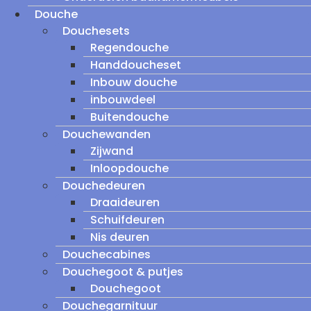
Douche
Douchesets
Regendouche
Handdoucheset
Inbouw douche
inbouwdeel
Buitendouche
Douchewanden
Zijwand
Inloopdouche
Douchedeuren
Draaideuren
Schuifdeuren
Nis deuren
Douchecabines
Douchegoot & putjes
Douchegoot
Douchegarnituur