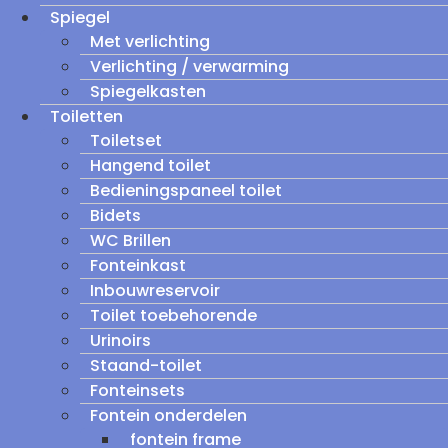
Spiegel
Met verlichting
Verlichting / verwarming
Spiegelkasten
Toiletten
Toiletset
Hangend toilet
Bedieningspaneel toilet
Bidets
WC Brillen
Fonteinkast
Inbouwreservoir
Toilet toebehorende
Urinoirs
Staand-toilet
Fonteinsets
Fontein onderdelen
fontein frame