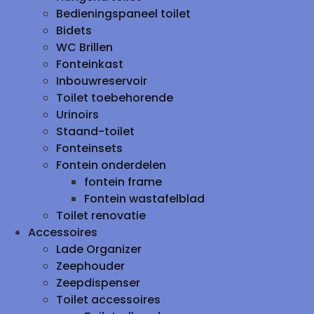
Bedieningspaneel toilet
Bidets
WC Brillen
Fonteinkast
Inbouwreservoir
Toilet toebehorende
Urinoirs
Staand-toilet
Fonteinsets
Fontein onderdelen
fontein frame
Fontein wastafelblad
Toilet renovatie
Accessoires
Lade Organizer
Zeephouder
Zeepdispenser
Toilet accessoires