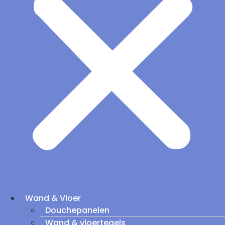
Wand & Vloer
Douchepanelen
Wand & vloertegels