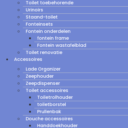
Toilet toebehorende
Urinoirs
Staand-toilet
Fonteinsets
Fontein onderdelen
fontein frame
Fontein wastafelblad
Toilet renovatie
Accessoires
Lade Organizer
Zeephouder
Zeepdispenser
Toilet accessoires
Toiletrolhouder
toiletborstel
Prullenbak
Douche accessoires
Handdoekhouder