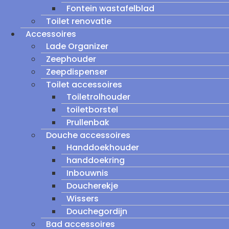
Fontein wastafelblad
Toilet renovatie
Accessoires
Lade Organizer
Zeephouder
Zeepdispenser
Toilet accessoires
Toiletrolhouder
toiletborstel
Prullenbak
Douche accessoires
Handdoekhouder
handdoekring
Inbouwnis
Doucherekje
Wissers
Douchegordijn
Bad accessoires