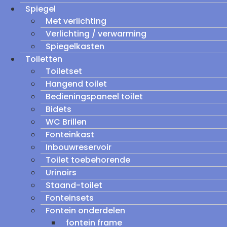
Spiegel
Met verlichting
Verlichting / verwarming
Spiegelkasten
Toiletten
Toiletset
Hangend toilet
Bedieningspaneel toilet
Bidets
WC Brillen
Fonteinkast
Inbouwreservoir
Toilet toebehorende
Urinoirs
Staand-toilet
Fonteinsets
Fontein onderdelen
fontein frame