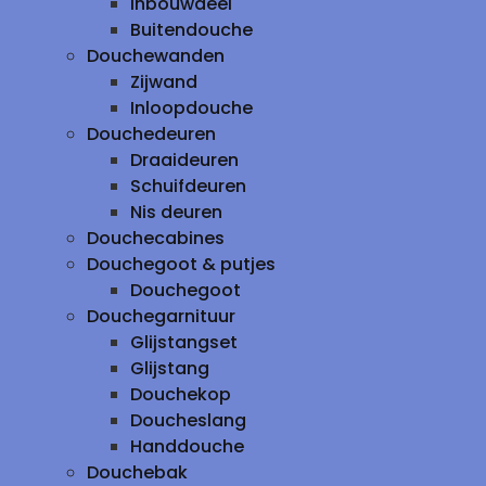
inbouwdeel
Buitendouche
Douchewanden
Zijwand
Inloopdouche
Douchedeuren
Draaideuren
Schuifdeuren
Nis deuren
Douchecabines
Douchegoot & putjes
Douchegoot
Douchegarnituur
Glijstangset
Glijstang
Douchekop
Doucheslang
Handdouche
Douchebak