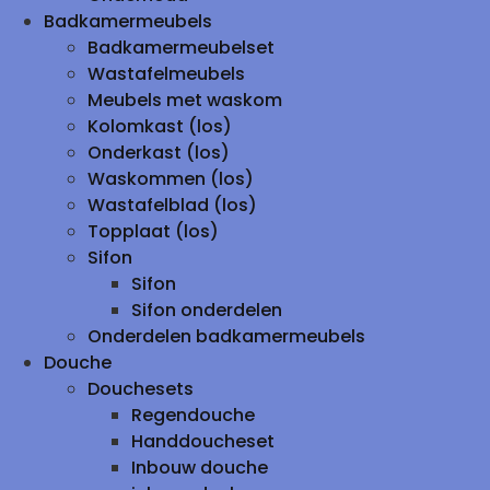
Badkamermeubels
Badkamermeubelset
Wastafelmeubels
Meubels met waskom
Kolomkast (los)
Onderkast (los)
Waskommen (los)
Wastafelblad (los)
Topplaat (los)
Sifon
Sifon
Sifon onderdelen
Onderdelen badkamermeubels
Douche
Douchesets
Regendouche
Handdoucheset
Inbouw douche