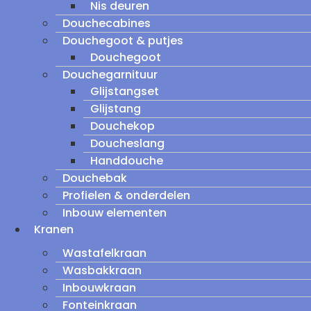
Nis deuren
Douchecabines
Douchegoot & putjes
Douchegoot
Douchegarnituur
Glijstangset
Glijstang
Douchekop
Doucheslang
Handdouche
Douchebak
Profielen & onderdelen
Inbouw elementen
Kranen
Wastafelkraan
Wasbakkraan
Inbouwkraan
Fonteinkraan