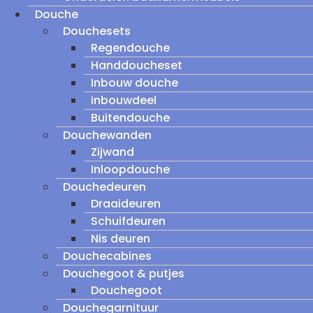
Douche
Douchesets
Regendouche
Handdoucheset
Inbouw douche
inbouwdeel
Buitendouche
Douchewanden
Zijwand
Inloopdouche
Douchedeuren
Draaideuren
Schuifdeuren
Nis deuren
Douchecabines
Douchegoot & putjes
Douchegoot
Douchegarnituur