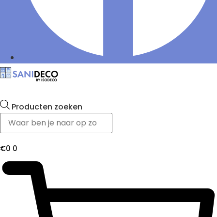
Producten zoeken
€
0
0