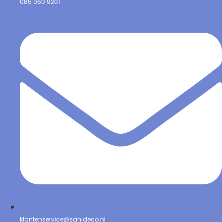
085 060 9201
klantenservice@sanideco.nl