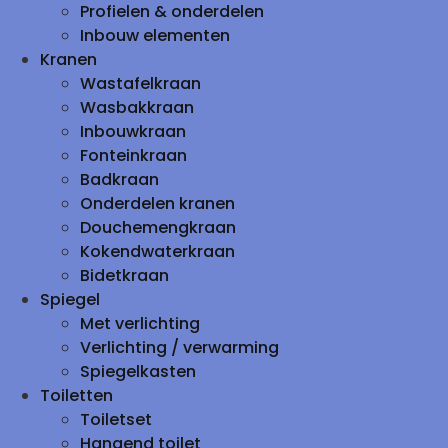
Profielen & onderdelen
Inbouw elementen
Kranen
Wastafelkraan
Wasbakkraan
Inbouwkraan
Fonteinkraan
Badkraan
Onderdelen kranen
Douchemengkraan
Kokendwaterkraan
Bidetkraan
Spiegel
Met verlichting
Verlichting / verwarming
Spiegelkasten
Toiletten
Toiletset
Hangend toilet