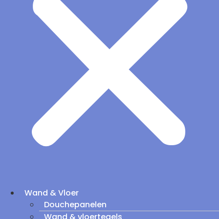
Wand & Vloer
Douchepanelen
Wand & vloertegels