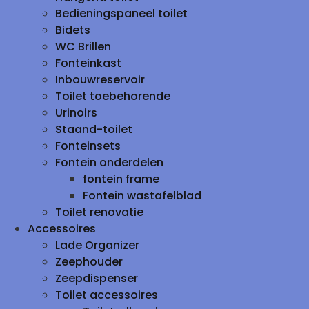
Bedieningspaneel toilet
Bidets
WC Brillen
Fonteinkast
Inbouwreservoir
Toilet toebehorende
Urinoirs
Staand-toilet
Fonteinsets
Fontein onderdelen
fontein frame
Fontein wastafelblad
Toilet renovatie
Accessoires
Lade Organizer
Zeephouder
Zeepdispenser
Toilet accessoires