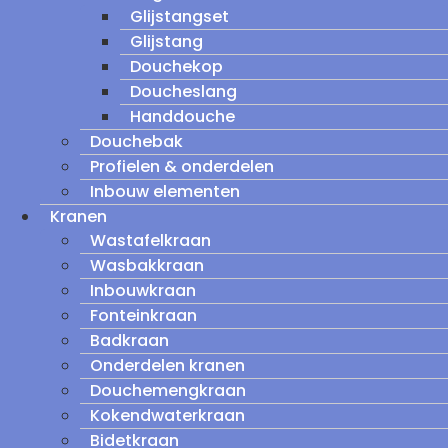
Glijstangset
Glijstang
Douchekop
Doucheslang
Handdouche
Douchebak
Profielen & onderdelen
Inbouw elementen
Kranen
Wastafelkraan
Wasbakkraan
Inbouwkraan
Fonteinkraan
Badkraan
Onderdelen kranen
Douchemengkraan
Kokendwaterkraan
Bidetkraan