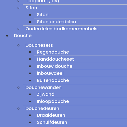
Topplaat (los)
Sifon
Sifon
Sifon onderdelen
Onderdelen badkamermeubels
Douche
Douchesets
Regendouche
Handdoucheset
Inbouw douche
inbouwdeel
Buitendouche
Douchewanden
Zijwand
Inloopdouche
Douchedeuren
Draaideuren
Schuifdeuren