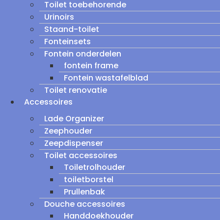
Toilet toebehorende
Urinoirs
Staand-toilet
Fonteinsets
Fontein onderdelen
fontein frame
Fontein wastafelblad
Toilet renovatie
Accessoires
Lade Organizer
Zeephouder
Zeepdispenser
Toilet accessoires
Toiletrolhouder
toiletborstel
Prullenbak
Douche accessoires
Handdoekhouder