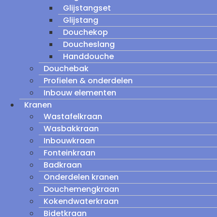
Glijstangset
Glijstang
Douchekop
Doucheslang
Handdouche
Douchebak
Profielen & onderdelen
Inbouw elementen
Kranen
Wastafelkraan
Wasbakkraan
Inbouwkraan
Fonteinkraan
Badkraan
Onderdelen kranen
Douchemengkraan
Kokendwaterkraan
Bidetkraan