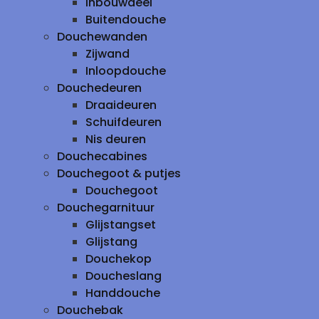
inbouwdeel
Buitendouche
Douchewanden
Zijwand
Inloopdouche
Douchedeuren
Draaideuren
Schuifdeuren
Nis deuren
Douchecabines
Douchegoot & putjes
Douchegoot
Douchegarnituur
Glijstangset
Glijstang
Douchekop
Doucheslang
Handdouche
Douchebak