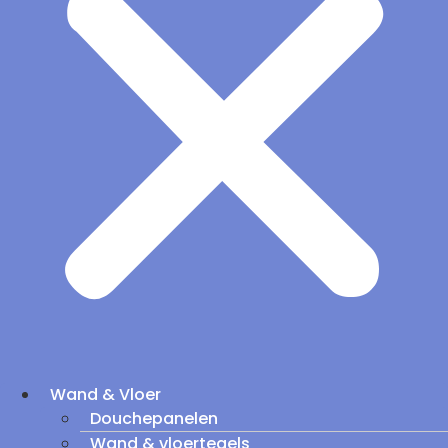
Wand & Vloer
Douchepanelen
Wand & vloertegels