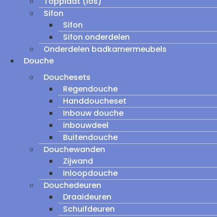
Topplaat (los)
Sifon
Sifon
Sifon onderdelen
Onderdelen badkamermeubels
Douche
Douchesets
Regendouche
Handdoucheset
Inbouw douche
inbouwdeel
Buitendouche
Douchewanden
Zijwand
Inloopdouche
Douchedeuren
Draaideuren
Schuifdeuren