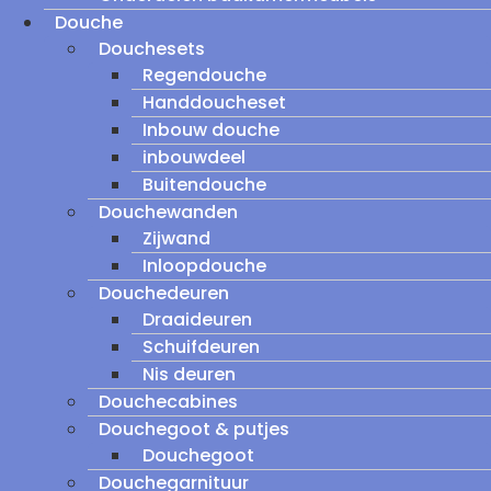
Douche
Douchesets
Regendouche
Handdoucheset
Inbouw douche
inbouwdeel
Buitendouche
Douchewanden
Zijwand
Inloopdouche
Douchedeuren
Draaideuren
Schuifdeuren
Nis deuren
Douchecabines
Douchegoot & putjes
Douchegoot
Douchegarnituur