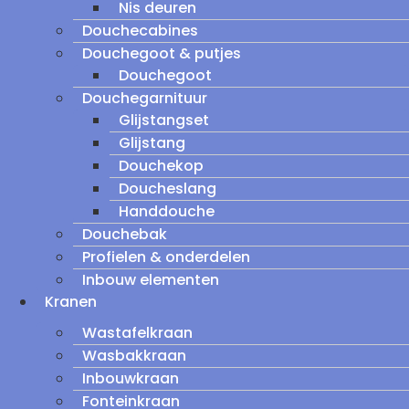
Nis deuren
Douchecabines
Douchegoot & putjes
Douchegoot
Douchegarnituur
Glijstangset
Glijstang
Douchekop
Doucheslang
Handdouche
Douchebak
Profielen & onderdelen
Inbouw elementen
Kranen
Wastafelkraan
Wasbakkraan
Inbouwkraan
Fonteinkraan