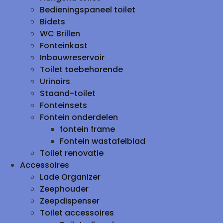
Bedieningspaneel toilet
Bidets
WC Brillen
Fonteinkast
Inbouwreservoir
Toilet toebehorende
Urinoirs
Staand-toilet
Fonteinsets
Fontein onderdelen
fontein frame
Fontein wastafelblad
Toilet renovatie
Accessoires
Lade Organizer
Zeephouder
Zeepdispenser
Toilet accessoires