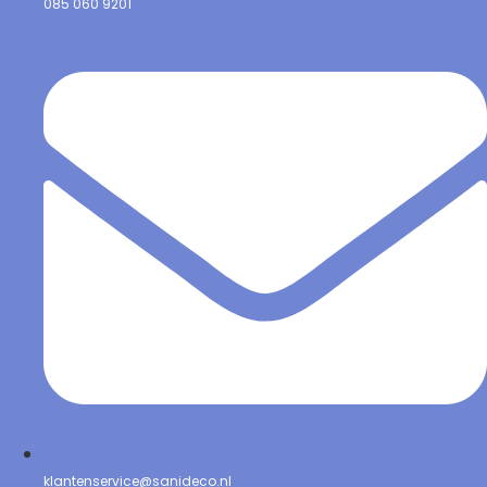
085 060 9201
klantenservice@sanideco.nl