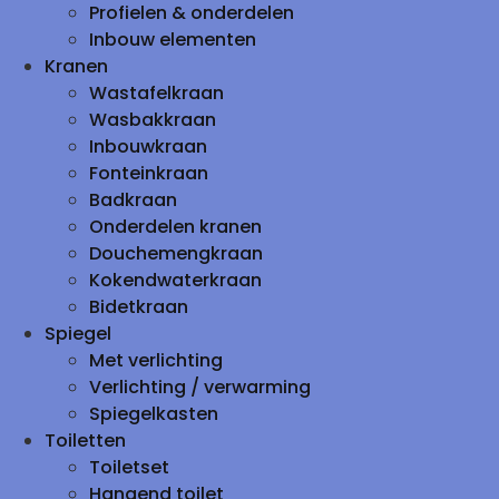
Profielen & onderdelen
Inbouw elementen
Kranen
Wastafelkraan
Wasbakkraan
Inbouwkraan
Fonteinkraan
Badkraan
Onderdelen kranen
Douchemengkraan
Kokendwaterkraan
Bidetkraan
Spiegel
Met verlichting
Verlichting / verwarming
Spiegelkasten
Toiletten
Toiletset
Hangend toilet