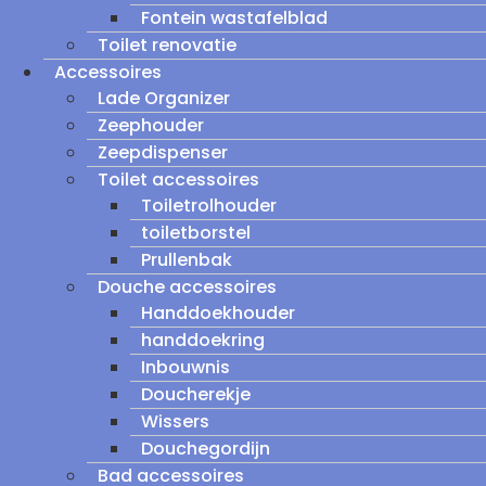
Fontein wastafelblad
Toilet renovatie
Accessoires
Lade Organizer
Zeephouder
Zeepdispenser
Toilet accessoires
Toiletrolhouder
toiletborstel
Prullenbak
Douche accessoires
Handdoekhouder
handdoekring
Inbouwnis
Doucherekje
Wissers
Douchegordijn
Bad accessoires