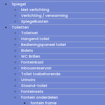
Spiegel
Met verlichting
Verlichting / verwarming
Spiegelkasten
Toiletten
Toiletset
Hangend toilet
Bedieningspaneel toilet
Bidets
WC Brillen
Fonteinkast
Inbouwreservoir
Toilet toebehorende
Urinoirs
Staand-toilet
Fonteinsets
Fontein onderdelen
fontein frame