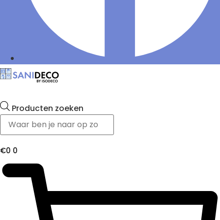
Producten zoeken
€
0
0