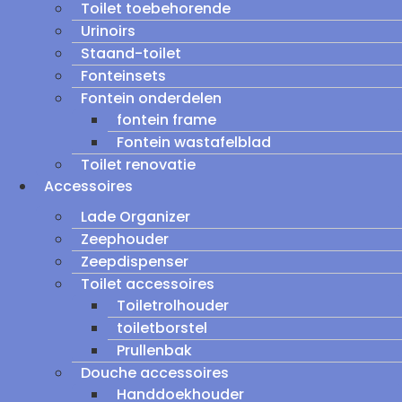
Toilet toebehorende
Urinoirs
Staand-toilet
Fonteinsets
Fontein onderdelen
fontein frame
Fontein wastafelblad
Toilet renovatie
Accessoires
Lade Organizer
Zeephouder
Zeepdispenser
Toilet accessoires
Toiletrolhouder
toiletborstel
Prullenbak
Douche accessoires
Handdoekhouder