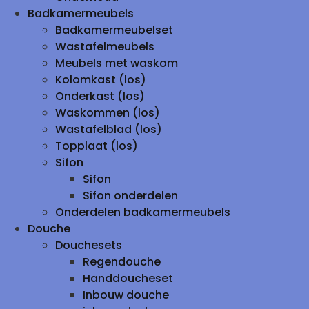
Badkamermeubels
Badkamermeubelset
Wastafelmeubels
Meubels met waskom
Kolomkast (los)
Onderkast (los)
Waskommen (los)
Wastafelblad (los)
Topplaat (los)
Sifon
Sifon
Sifon onderdelen
Onderdelen badkamermeubels
Douche
Douchesets
Regendouche
Handdoucheset
Inbouw douche