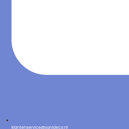
klantenservice@sanideco.nl