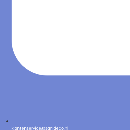
klantenservice@sanideco.nl