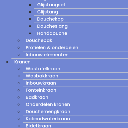
Glijstangset
Glijstang
Douchekop
Doucheslang
Handdouche
Douchebak
Profielen & onderdelen
Inbouw elementen
Kranen
Wastafelkraan
Wasbakkraan
Inbouwkraan
Fonteinkraan
Badkraan
Onderdelen kranen
Douchemengkraan
Kokendwaterkraan
Bidetkraan