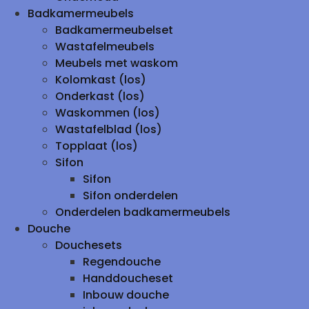
Badkamermeubels
Badkamermeubelset
Wastafelmeubels
Meubels met waskom
Kolomkast (los)
Onderkast (los)
Waskommen (los)
Wastafelblad (los)
Topplaat (los)
Sifon
Sifon
Sifon onderdelen
Onderdelen badkamermeubels
Douche
Douchesets
Regendouche
Handdoucheset
Inbouw douche