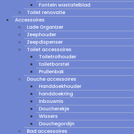
Fontein wastafelblad
Toilet renovatie
Accessoires
Lade Organizer
Zeephouder
Zeepdispenser
Toilet accessoires
Toiletrolhouder
toiletborstel
Prullenbak
Douche accessoires
Handdoekhouder
handdoekring
Inbouwnis
Doucherekje
Wissers
Douchegordijn
Bad accessoires