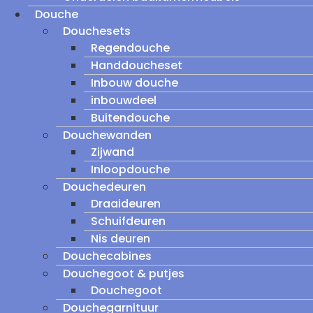
Douche
Douchesets
Regendouche
Handdoucheset
Inbouw douche
inbouwdeel
Buitendouche
Douchewanden
Zijwand
Inloopdouche
Douchedeuren
Draaideuren
Schuifdeuren
Nis deuren
Douchecabines
Douchegoot & putjes
Douchegoot
Douchegarnituur