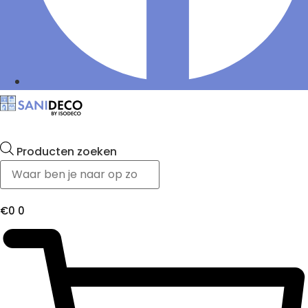
Producten zoeken
€
0
0