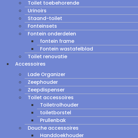
Toilet toebehorende
Urinoirs
Staand-toilet
Fonteinsets
Fontein onderdelen
fontein frame
Fontein wastafelblad
Toilet renovatie
Accessoires
Lade Organizer
Zeephouder
Zeepdispenser
Toilet accessoires
Toiletrolhouder
toiletborstel
Prullenbak
Douche accessoires
Handdoekhouder