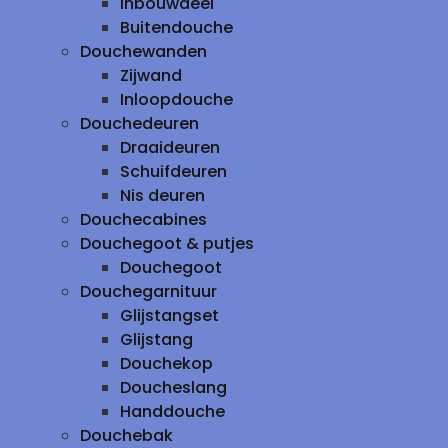
inbouwdeel
Buitendouche
Douchewanden
Zijwand
Inloopdouche
Douchedeuren
Draaideuren
Schuifdeuren
Nis deuren
Douchecabines
Douchegoot & putjes
Douchegoot
Douchegarnituur
Glijstangset
Glijstang
Douchekop
Doucheslang
Handdouche
Douchebak