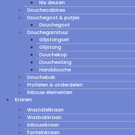
Nis deuren
Douchecabines
Douchegoot & putjes
Douchegoot
Douchegarnituur
Glijstangset
Glijstang
Douchekop
Doucheslang
Handdouche
Douchebak
Profielen & onderdelen
Inbouw elementen
Kranen
Wastafelkraan
Wasbakkraan
Inbouwkraan
Fonteinkraan