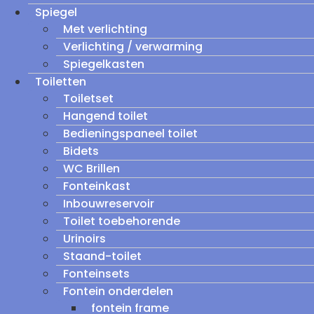
Spiegel
Met verlichting
Verlichting / verwarming
Spiegelkasten
Toiletten
Toiletset
Hangend toilet
Bedieningspaneel toilet
Bidets
WC Brillen
Fonteinkast
Inbouwreservoir
Toilet toebehorende
Urinoirs
Staand-toilet
Fonteinsets
Fontein onderdelen
fontein frame