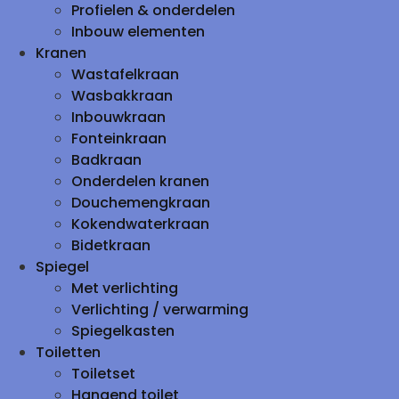
Profielen & onderdelen
Inbouw elementen
Kranen
Wastafelkraan
Wasbakkraan
Inbouwkraan
Fonteinkraan
Badkraan
Onderdelen kranen
Douchemengkraan
Kokendwaterkraan
Bidetkraan
Spiegel
Met verlichting
Verlichting / verwarming
Spiegelkasten
Toiletten
Toiletset
Hangend toilet