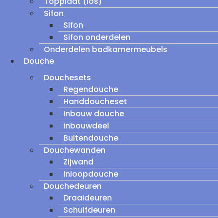
Topplaat (los)
Sifon
Sifon
Sifon onderdelen
Onderdelen badkamermeubels
Douche
Douchesets
Regendouche
Handdoucheset
Inbouw douche
inbouwdeel
Buitendouche
Douchewanden
Zijwand
Inloopdouche
Douchedeuren
Draaideuren
Schuifdeuren