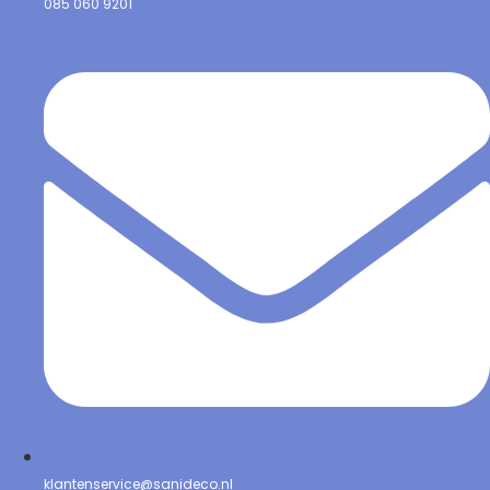
085 060 9201
klantenservice@sanideco.nl