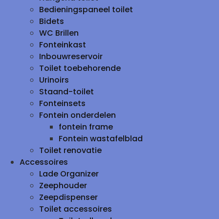
Bedieningspaneel toilet
Bidets
WC Brillen
Fonteinkast
Inbouwreservoir
Toilet toebehorende
Urinoirs
Staand-toilet
Fonteinsets
Fontein onderdelen
fontein frame
Fontein wastafelblad
Toilet renovatie
Accessoires
Lade Organizer
Zeephouder
Zeepdispenser
Toilet accessoires