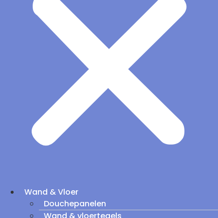
Wand & Vloer
Douchepanelen
Wand & vloertegels