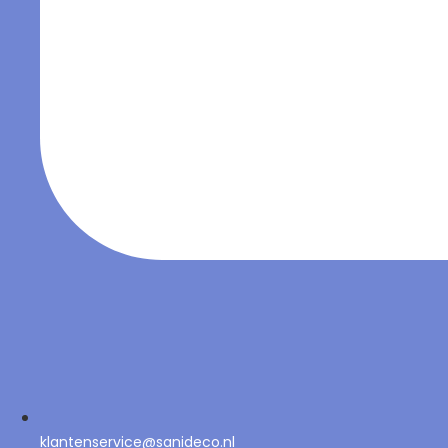
klantenservice@sanideco.nl