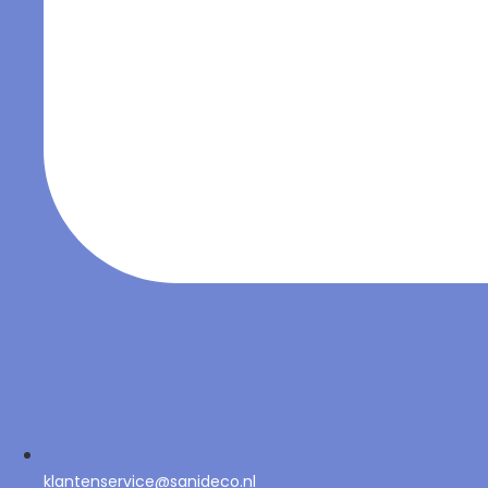
klantenservice@sanideco.nl