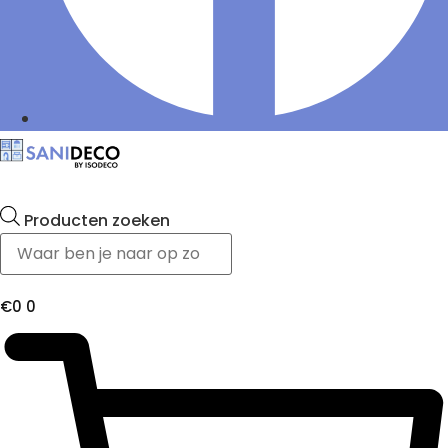
Producten zoeken
€
0
0