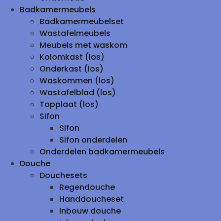
Badkamermeubels
Badkamermeubelset
Wastafelmeubels
Meubels met waskom
Kolomkast (los)
Onderkast (los)
Waskommen (los)
Wastafelblad (los)
Topplaat (los)
Sifon
Sifon
Sifon onderdelen
Onderdelen badkamermeubels
Douche
Douchesets
Regendouche
Handdoucheset
Inbouw douche