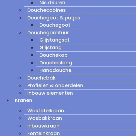
Nis deuren
Douchecabines
Douchegoot & putjes
Douchegoot
Douchegarnituur
Glijstangset
Glijstang
Douchekop
Doucheslang
Handdouche
Douchebak
Profielen & onderdelen
Inbouw elementen
Kranen
Wastafelkraan
Wasbakkraan
Inbouwkraan
Fonteinkraan