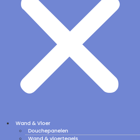
Wand & Vloer
Douchepanelen
Wand & vloertegels