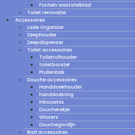
Fontein wastafelblad
Toilet renovatie
Accessoires
Lade Organizer
Zeephouder
Zeepdispenser
Toilet accessoires
Toiletrolhouder
toiletborstel
Prullenbak
Douche accessoires
Handdoekhouder
handdoekring
Inbouwnis
Doucherekje
Wissers
Douchegordijn
Bad accessoires