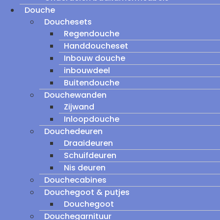
Douche
Douchesets
Regendouche
Handdoucheset
Inbouw douche
inbouwdeel
Buitendouche
Douchewanden
Zijwand
Inloopdouche
Douchedeuren
Draaideuren
Schuifdeuren
Nis deuren
Douchecabines
Douchegoot & putjes
Douchegoot
Douchegarnituur