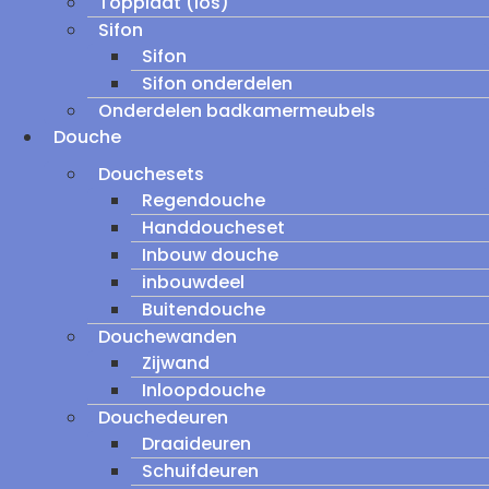
Topplaat (los)
Sifon
Sifon
Sifon onderdelen
Onderdelen badkamermeubels
Douche
Douchesets
Regendouche
Handdoucheset
Inbouw douche
inbouwdeel
Buitendouche
Douchewanden
Zijwand
Inloopdouche
Douchedeuren
Draaideuren
Schuifdeuren