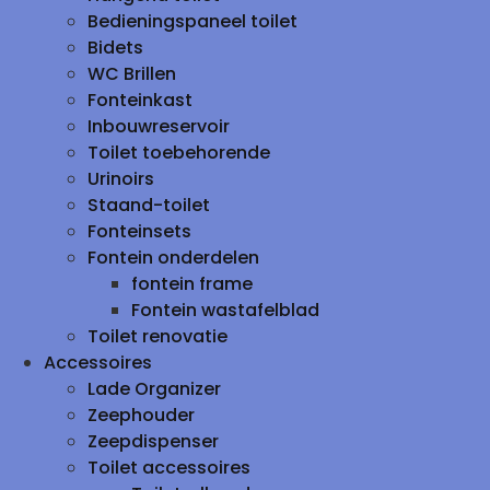
Bedieningspaneel toilet
Bidets
WC Brillen
Fonteinkast
Inbouwreservoir
Toilet toebehorende
Urinoirs
Staand-toilet
Fonteinsets
Fontein onderdelen
fontein frame
Fontein wastafelblad
Toilet renovatie
Accessoires
Lade Organizer
Zeephouder
Zeepdispenser
Toilet accessoires