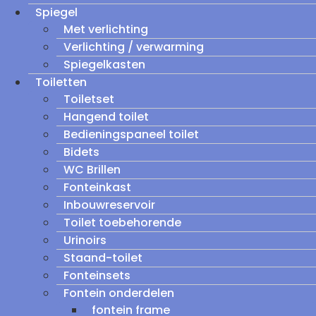
Spiegel
Met verlichting
Verlichting / verwarming
Spiegelkasten
Toiletten
Toiletset
Hangend toilet
Bedieningspaneel toilet
Bidets
WC Brillen
Fonteinkast
Inbouwreservoir
Toilet toebehorende
Urinoirs
Staand-toilet
Fonteinsets
Fontein onderdelen
fontein frame