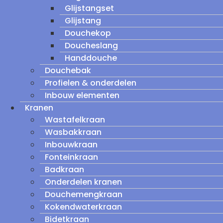
Glijstangset
Glijstang
Douchekop
Doucheslang
Handdouche
Douchebak
Profielen & onderdelen
Inbouw elementen
Kranen
Wastafelkraan
Wasbakkraan
Inbouwkraan
Fonteinkraan
Badkraan
Onderdelen kranen
Douchemengkraan
Kokendwaterkraan
Bidetkraan