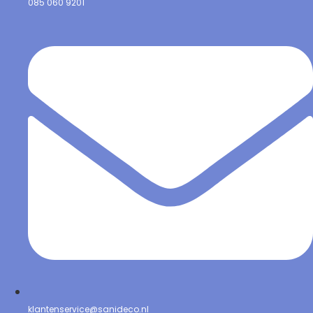
085 060 9201
klantenservice@sanideco.nl