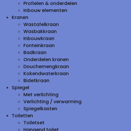
Profielen & onderdelen
Inbouw elementen
Kranen
Wastafelkraan
Wasbakkraan
Inbouwkraan
Fonteinkraan
Badkraan
Onderdelen kranen
Douchemengkraan
Kokendwaterkraan
Bidetkraan
Spiegel
Met verlichting
Verlichting / verwarming
Spiegelkasten
Toiletten
Toiletset
Hangend toilet