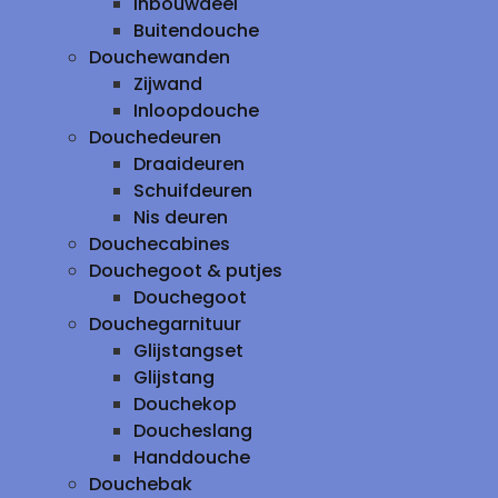
inbouwdeel
Buitendouche
Douchewanden
Zijwand
Inloopdouche
Douchedeuren
Draaideuren
Schuifdeuren
Nis deuren
Douchecabines
Douchegoot & putjes
Douchegoot
Douchegarnituur
Glijstangset
Glijstang
Douchekop
Doucheslang
Handdouche
Douchebak