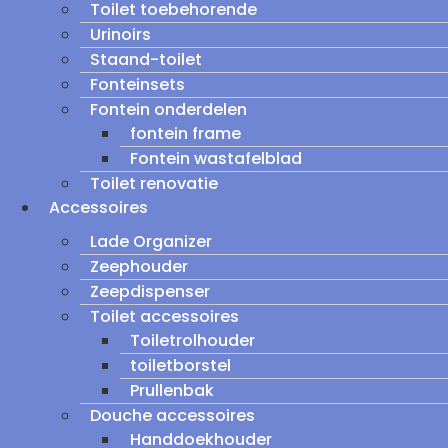
Toilet toebehorende
Urinoirs
Staand-toilet
Fonteinsets
Fontein onderdelen
fontein frame
Fontein wastafelblad
Toilet renovatie
Accessoires
Lade Organizer
Zeephouder
Zeepdispenser
Toilet accessoires
Toiletrolhouder
toiletborstel
Prullenbak
Douche accessoires
Handdoekhouder