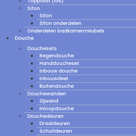
Topplaat (los)
Sifon
Sifon
Sifon onderdelen
Onderdelen badkamermeubels
Douche
Douchesets
Regendouche
Handdoucheset
Inbouw douche
inbouwdeel
Buitendouche
Douchewanden
Zijwand
Inloopdouche
Douchedeuren
Draaideuren
Schuifdeuren