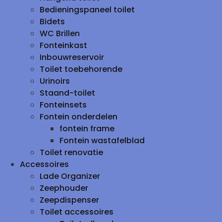
Bedieningspaneel toilet
Bidets
WC Brillen
Fonteinkast
Inbouwreservoir
Toilet toebehorende
Urinoirs
Staand-toilet
Fonteinsets
Fontein onderdelen
fontein frame
Fontein wastafelblad
Toilet renovatie
Accessoires
Lade Organizer
Zeephouder
Zeepdispenser
Toilet accessoires