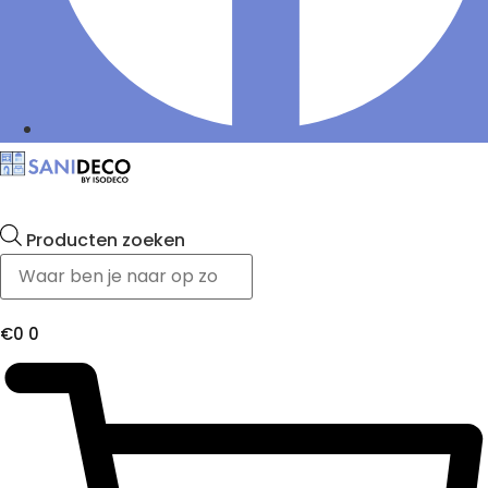
Producten zoeken
€
0
0