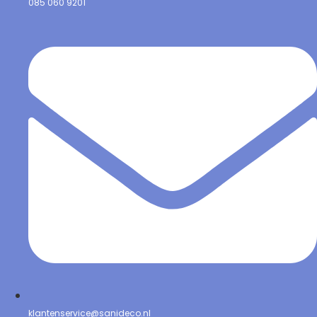
085 060 9201
klantenservice@sanideco.nl