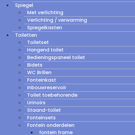
Spiegel
Met verlichting
Verlichting / verwarming
Spiegelkasten
Toiletten
Toiletset
Hangend toilet
Bedieningspaneel toilet
Bidets
WC Brillen
Fonteinkast
Inbouwreservoir
Toilet toebehorende
Urinoirs
Staand-toilet
Fonteinsets
Fontein onderdelen
fontein frame