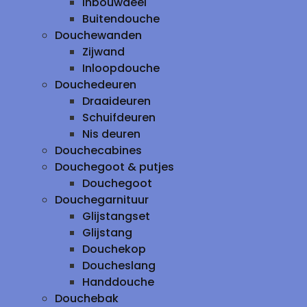
inbouwdeel
Buitendouche
Douchewanden
Zijwand
Inloopdouche
Douchedeuren
Draaideuren
Schuifdeuren
Nis deuren
Douchecabines
Douchegoot & putjes
Douchegoot
Douchegarnituur
Glijstangset
Glijstang
Douchekop
Doucheslang
Handdouche
Douchebak