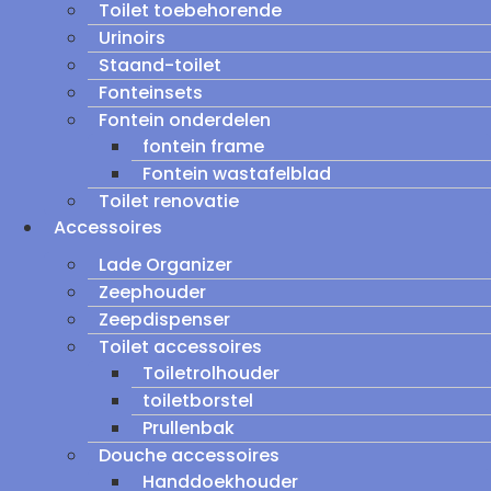
Toilet toebehorende
Urinoirs
Staand-toilet
Fonteinsets
Fontein onderdelen
fontein frame
Fontein wastafelblad
Toilet renovatie
Accessoires
Lade Organizer
Zeephouder
Zeepdispenser
Toilet accessoires
Toiletrolhouder
toiletborstel
Prullenbak
Douche accessoires
Handdoekhouder