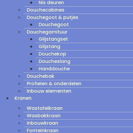
Nis deuren
Douchecabines
Douchegoot & putjes
Douchegoot
Douchegarnituur
Glijstangset
Glijstang
Douchekop
Doucheslang
Handdouche
Douchebak
Profielen & onderdelen
Inbouw elementen
Kranen
Wastafelkraan
Wasbakkraan
Inbouwkraan
Fonteinkraan