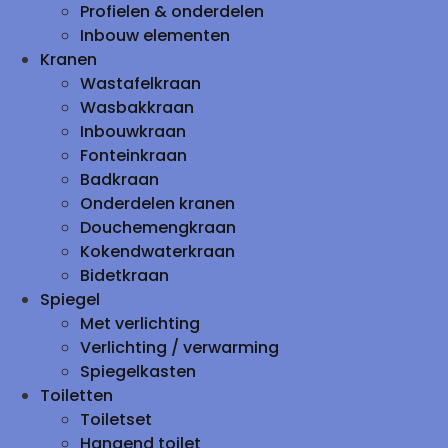
Profielen & onderdelen
Inbouw elementen
Kranen
Wastafelkraan
Wasbakkraan
Inbouwkraan
Fonteinkraan
Badkraan
Onderdelen kranen
Douchemengkraan
Kokendwaterkraan
Bidetkraan
Spiegel
Met verlichting
Verlichting / verwarming
Spiegelkasten
Toiletten
Toiletset
Hangend toilet