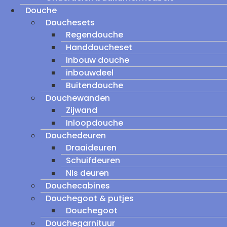
Douche
Douchesets
Regendouche
Handdoucheset
Inbouw douche
inbouwdeel
Buitendouche
Douchewanden
Zijwand
Inloopdouche
Douchedeuren
Draaideuren
Schuifdeuren
Nis deuren
Douchecabines
Douchegoot & putjes
Douchegoot
Douchegarnituur