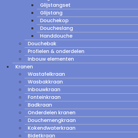
Glijstangset
Glijstang
Douchekop
Doucheslang
Handdouche
Douchebak
Profielen & onderdelen
Inbouw elementen
Kranen
Wastafelkraan
Wasbakkraan
Inbouwkraan
Fonteinkraan
Badkraan
Onderdelen kranen
Douchemengkraan
Kokendwaterkraan
Bidetkraan