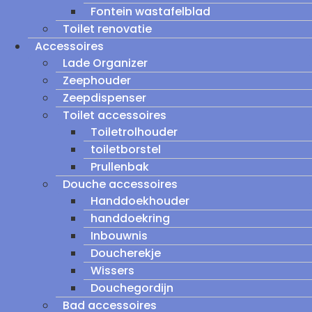
Fontein wastafelblad
Toilet renovatie
Accessoires
Lade Organizer
Zeephouder
Zeepdispenser
Toilet accessoires
Toiletrolhouder
toiletborstel
Prullenbak
Douche accessoires
Handdoekhouder
handdoekring
Inbouwnis
Doucherekje
Wissers
Douchegordijn
Bad accessoires