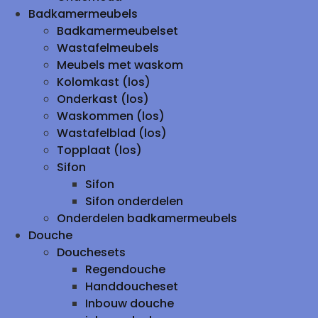
Badkamermeubels
Badkamermeubelset
Wastafelmeubels
Meubels met waskom
Kolomkast (los)
Onderkast (los)
Waskommen (los)
Wastafelblad (los)
Topplaat (los)
Sifon
Sifon
Sifon onderdelen
Onderdelen badkamermeubels
Douche
Douchesets
Regendouche
Handdoucheset
Inbouw douche