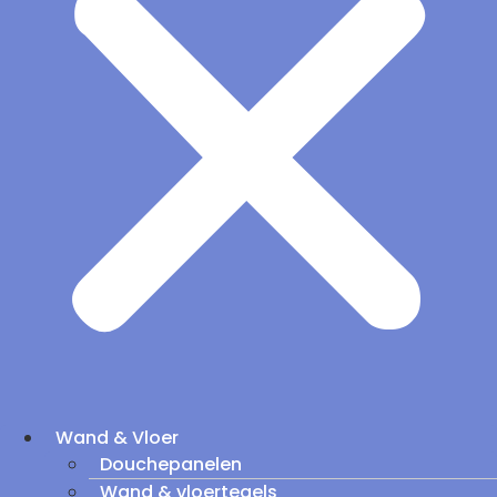
Wand & Vloer
Douchepanelen
Wand & vloertegels