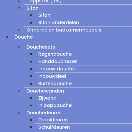
Topplaat (los)
Sifon
Sifon
Sifon onderdelen
Onderdelen badkamermeubels
Douche
Douchesets
Regendouche
Handdoucheset
Inbouw douche
inbouwdeel
Buitendouche
Douchewanden
Zijwand
Inloopdouche
Douchedeuren
Draaideuren
Schuifdeuren