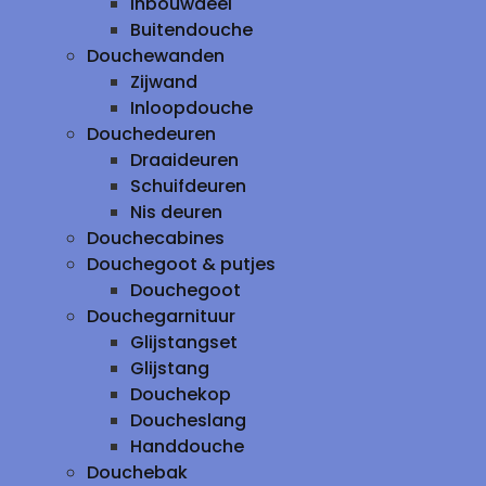
inbouwdeel
Buitendouche
Douchewanden
Zijwand
Inloopdouche
Douchedeuren
Draaideuren
Schuifdeuren
Nis deuren
Douchecabines
Douchegoot & putjes
Douchegoot
Douchegarnituur
Glijstangset
Glijstang
Douchekop
Doucheslang
Handdouche
Douchebak