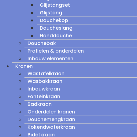
Glijstangset
Glijstang
Douchekop
Doucheslang
Handdouche
Douchebak
Profielen & onderdelen
Inbouw elementen
Kranen
Wastafelkraan
Wasbakkraan
Inbouwkraan
Fonteinkraan
Badkraan
Onderdelen kranen
Douchemengkraan
Kokendwaterkraan
Bidetkraan