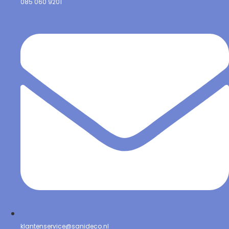
085 060 9201
klantenservice@sanideco.nl