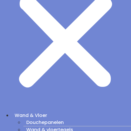
Wand & Vloer
Douchepanelen
Wand & vloertegels