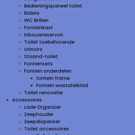
Bedieningspaneel toilet
Bidets
WC Brillen
Fonteinkast
Inbouwreservoir
Toilet toebehorende
Urinoirs
Staand-toilet
Fonteinsets
Fontein onderdelen
fontein frame
Fontein wastafelblad
Toilet renovatie
Accessoires
Lade Organizer
Zeephouder
Zeepdispenser
Toilet accessoires