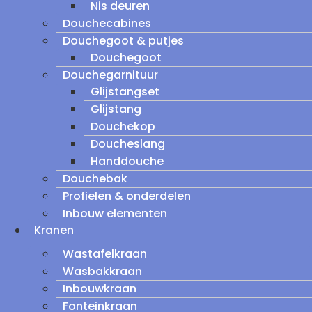
Nis deuren
Douchecabines
Douchegoot & putjes
Douchegoot
Douchegarnituur
Glijstangset
Glijstang
Douchekop
Doucheslang
Handdouche
Douchebak
Profielen & onderdelen
Inbouw elementen
Kranen
Wastafelkraan
Wasbakkraan
Inbouwkraan
Fonteinkraan