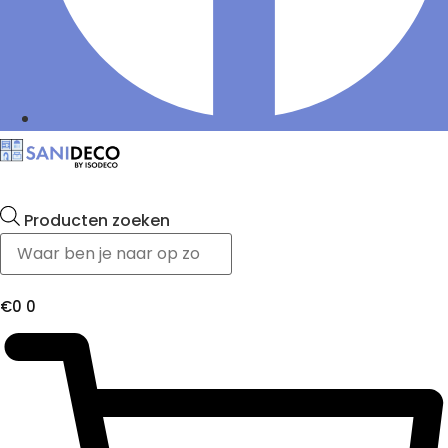
Producten zoeken
€
0
0