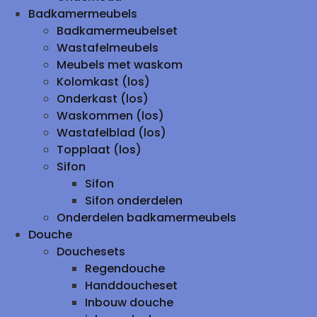
Badkamermeubels
Badkamermeubelset
Wastafelmeubels
Meubels met waskom
Kolomkast (los)
Onderkast (los)
Waskommen (los)
Wastafelblad (los)
Topplaat (los)
Sifon
Sifon
Sifon onderdelen
Onderdelen badkamermeubels
Douche
Douchesets
Regendouche
Handdoucheset
Inbouw douche