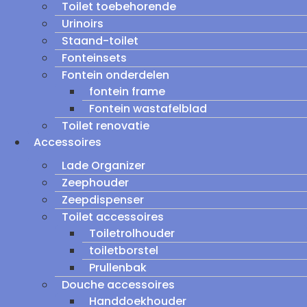
Toilet toebehorende
Urinoirs
Staand-toilet
Fonteinsets
Fontein onderdelen
fontein frame
Fontein wastafelblad
Toilet renovatie
Accessoires
Lade Organizer
Zeephouder
Zeepdispenser
Toilet accessoires
Toiletrolhouder
toiletborstel
Prullenbak
Douche accessoires
Handdoekhouder