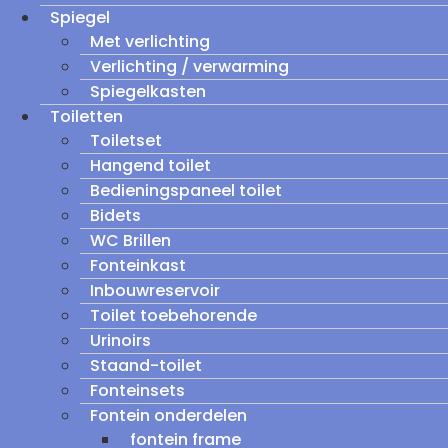
Spiegel
Met verlichting
Verlichting / verwarming
Spiegelkasten
Toiletten
Toiletset
Hangend toilet
Bedieningspaneel toilet
Bidets
WC Brillen
Fonteinkast
Inbouwreservoir
Toilet toebehorende
Urinoirs
Staand-toilet
Fonteinsets
Fontein onderdelen
fontein frame