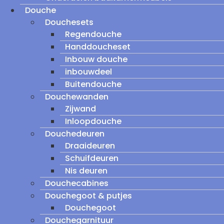
Douche
Douchesets
Regendouche
Handdoucheset
Inbouw douche
inbouwdeel
Buitendouche
Douchewanden
Zijwand
Inloopdouche
Douchedeuren
Draaideuren
Schuifdeuren
Nis deuren
Douchecabines
Douchegoot & putjes
Douchegoot
Douchegarnituur