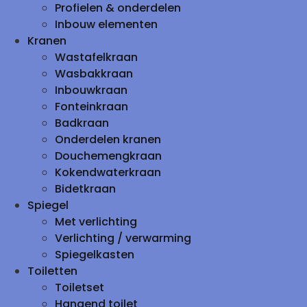
Profielen & onderdelen
Inbouw elementen
Kranen
Wastafelkraan
Wasbakkraan
Inbouwkraan
Fonteinkraan
Badkraan
Onderdelen kranen
Douchemengkraan
Kokendwaterkraan
Bidetkraan
Spiegel
Met verlichting
Verlichting / verwarming
Spiegelkasten
Toiletten
Toiletset
Hangend toilet