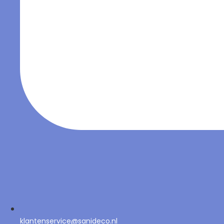
klantenservice@sanideco.nl