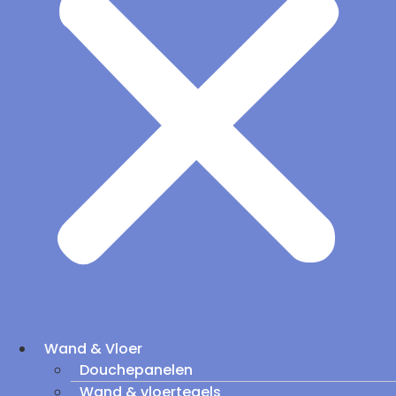
Wand & Vloer
Douchepanelen
Wand & vloertegels