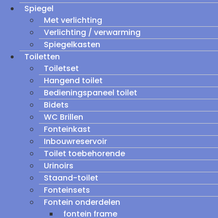
Spiegel
Met verlichting
Verlichting / verwarming
Spiegelkasten
Toiletten
Toiletset
Hangend toilet
Bedieningspaneel toilet
Bidets
WC Brillen
Fonteinkast
Inbouwreservoir
Toilet toebehorende
Urinoirs
Staand-toilet
Fonteinsets
Fontein onderdelen
fontein frame