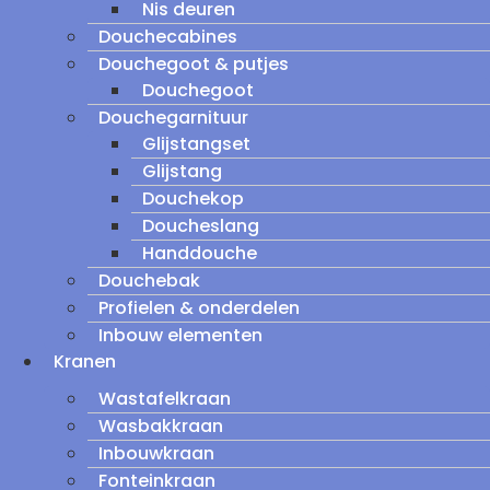
Nis deuren
Douchecabines
Douchegoot & putjes
Douchegoot
Douchegarnituur
Glijstangset
Glijstang
Douchekop
Doucheslang
Handdouche
Douchebak
Profielen & onderdelen
Inbouw elementen
Kranen
Wastafelkraan
Wasbakkraan
Inbouwkraan
Fonteinkraan