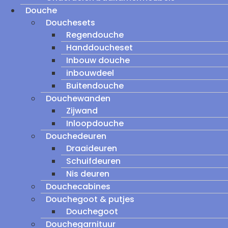
Douche
Douchesets
Regendouche
Handdoucheset
Inbouw douche
inbouwdeel
Buitendouche
Douchewanden
Zijwand
Inloopdouche
Douchedeuren
Draaideuren
Schuifdeuren
Nis deuren
Douchecabines
Douchegoot & putjes
Douchegoot
Douchegarnituur