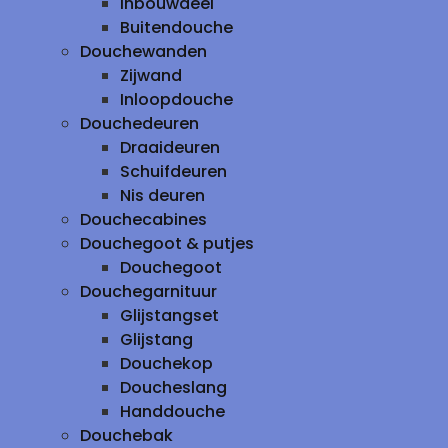
inbouwdeel
Buitendouche
Douchewanden
Zijwand
Inloopdouche
Douchedeuren
Draaideuren
Schuifdeuren
Nis deuren
Douchecabines
Douchegoot & putjes
Douchegoot
Douchegarnituur
Glijstangset
Glijstang
Douchekop
Doucheslang
Handdouche
Douchebak