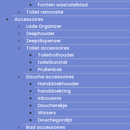
Fontein wastafelblad
Toilet renovatie
Accessoires
Lade Organizer
Zeephouder
Zeepdispenser
Toilet accessoires
Toiletrolhouder
toiletborstel
Prullenbak
Douche accessoires
Handdoekhouder
handdoekring
Inbouwnis
Doucherekje
Wissers
Douchegordijn
Bad accessoires