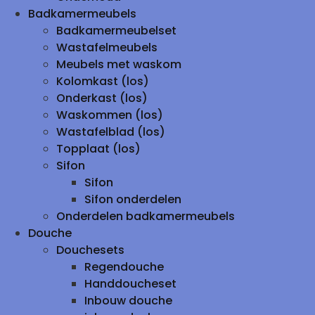
Badkamermeubels
Badkamermeubelset
Wastafelmeubels
Meubels met waskom
Kolomkast (los)
Onderkast (los)
Waskommen (los)
Wastafelblad (los)
Topplaat (los)
Sifon
Sifon
Sifon onderdelen
Onderdelen badkamermeubels
Douche
Douchesets
Regendouche
Handdoucheset
Inbouw douche