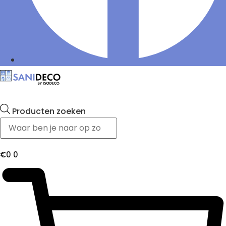
Producten zoeken
€
0
0