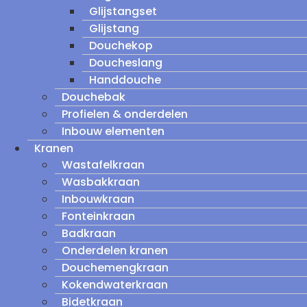
Glijstangset
Glijstang
Douchekop
Doucheslang
Handdouche
Douchebak
Profielen & onderdelen
Inbouw elementen
Kranen
Wastafelkraan
Wasbakkraan
Inbouwkraan
Fonteinkraan
Badkraan
Onderdelen kranen
Douchemengkraan
Kokendwaterkraan
Bidetkraan