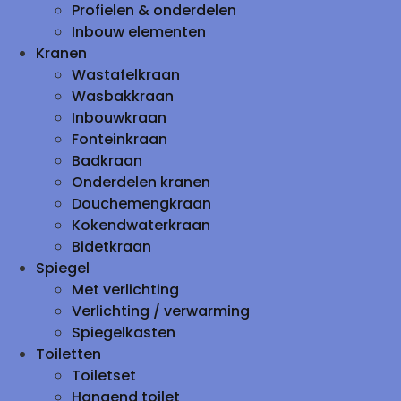
Profielen & onderdelen
Inbouw elementen
Kranen
Wastafelkraan
Wasbakkraan
Inbouwkraan
Fonteinkraan
Badkraan
Onderdelen kranen
Douchemengkraan
Kokendwaterkraan
Bidetkraan
Spiegel
Met verlichting
Verlichting / verwarming
Spiegelkasten
Toiletten
Toiletset
Hangend toilet