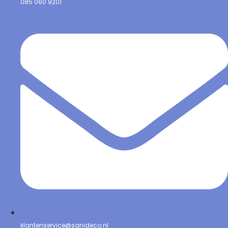
085 060 9201
klantenservice@sanideco.nl