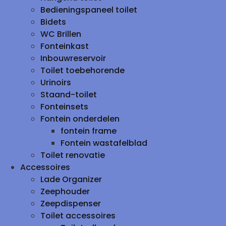
Bedieningspaneel toilet
Bidets
WC Brillen
Fonteinkast
Inbouwreservoir
Toilet toebehorende
Urinoirs
Staand-toilet
Fonteinsets
Fontein onderdelen
fontein frame
Fontein wastafelblad
Toilet renovatie
Accessoires
Lade Organizer
Zeephouder
Zeepdispenser
Toilet accessoires