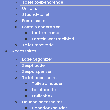
Toilet toebehorende
Urinoirs
Staand-toilet
Fonteinsets
Fontein onderdelen
fontein frame
Fontein wastafelblad
Toilet renovatie
Accessoires
Lade Organizer
Zeephouder
Zeepdispenser
Toilet accessoires
Toiletrolhouder
toiletborstel
Prullenbak
Douche accessoires
Handdoekhouder