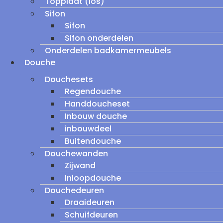
Topplaat (los)
Sifon
Sifon
Sifon onderdelen
Onderdelen badkamermeubels
Douche
Douchesets
Regendouche
Handdoucheset
Inbouw douche
inbouwdeel
Buitendouche
Douchewanden
Zijwand
Inloopdouche
Douchedeuren
Draaideuren
Schuifdeuren