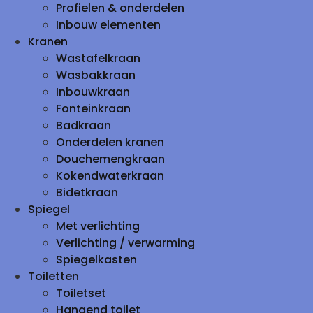
Profielen & onderdelen
Inbouw elementen
Kranen
Wastafelkraan
Wasbakkraan
Inbouwkraan
Fonteinkraan
Badkraan
Onderdelen kranen
Douchemengkraan
Kokendwaterkraan
Bidetkraan
Spiegel
Met verlichting
Verlichting / verwarming
Spiegelkasten
Toiletten
Toiletset
Hangend toilet