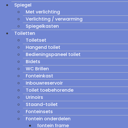
Spiegel
Met verlichting
Verlichting / verwarming
Spiegelkasten
Toiletten
Toiletset
Hangend toilet
Bedieningspaneel toilet
Bidets
WC Brillen
Fonteinkast
Inbouwreservoir
Toilet toebehorende
Urinoirs
Staand-toilet
Fonteinsets
Fontein onderdelen
fontein frame