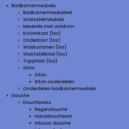
Badkamermeubels
Badkamermeubelset
Wastafelmeubels
Meubels met waskom
Kolomkast (los)
Onderkast (los)
Waskommen (los)
Wastafelblad (los)
Topplaat (los)
Sifon
Sifon
Sifon onderdelen
Onderdelen badkamermeubels
Douche
Douchesets
Regendouche
Handdoucheset
Inbouw douche