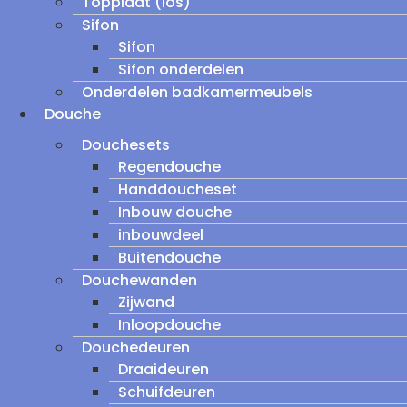
Topplaat (los)
Sifon
Sifon
Sifon onderdelen
Onderdelen badkamermeubels
Douche
Douchesets
Regendouche
Handdoucheset
Inbouw douche
inbouwdeel
Buitendouche
Douchewanden
Zijwand
Inloopdouche
Douchedeuren
Draaideuren
Schuifdeuren