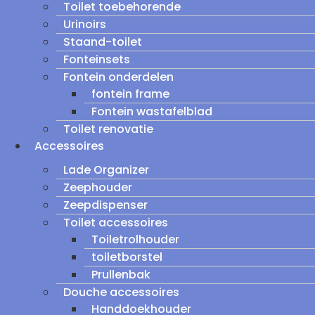
Toilet toebehorende
Urinoirs
Staand-toilet
Fonteinsets
Fontein onderdelen
fontein frame
Fontein wastafelblad
Toilet renovatie
Accessoires
Lade Organizer
Zeephouder
Zeepdispenser
Toilet accessoires
Toiletrolhouder
toiletborstel
Prullenbak
Douche accessoires
Handdoekhouder