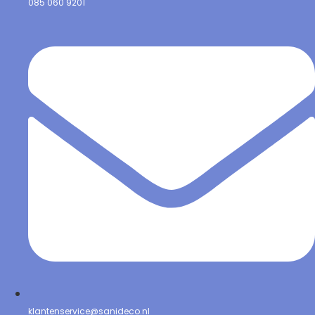
085 060 9201
klantenservice@sanideco.nl