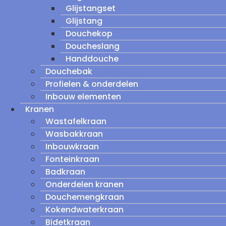
Glijstangset
Glijstang
Douchekop
Doucheslang
Handdouche
Douchebak
Profielen & onderdelen
Inbouw elementen
Kranen
Wastafelkraan
Wasbakkraan
Inbouwkraan
Fonteinkraan
Badkraan
Onderdelen kranen
Douchemengkraan
Kokendwaterkraan
Bidetkraan