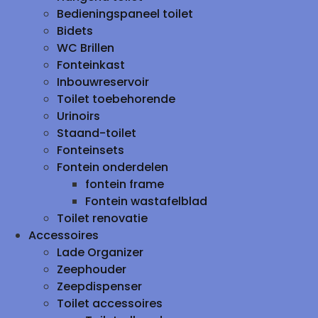
Bedieningspaneel toilet
Bidets
WC Brillen
Fonteinkast
Inbouwreservoir
Toilet toebehorende
Urinoirs
Staand-toilet
Fonteinsets
Fontein onderdelen
fontein frame
Fontein wastafelblad
Toilet renovatie
Accessoires
Lade Organizer
Zeephouder
Zeepdispenser
Toilet accessoires