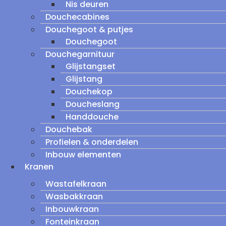
Nis deuren
Douchecabines
Douchegoot & putjes
Douchegoot
Douchegarnituur
Glijstangset
Glijstang
Douchekop
Doucheslang
Handdouche
Douchebak
Profielen & onderdelen
Inbouw elementen
Kranen
Wastafelkraan
Wasbakkraan
Inbouwkraan
Fonteinkraan