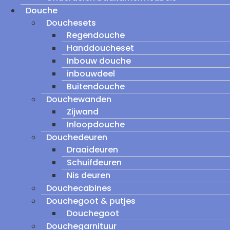
Douche
Douchesets
Regendouche
Handdoucheset
Inbouw douche
inbouwdeel
Buitendouche
Douchewanden
Zijwand
Inloopdouche
Douchedeuren
Draaideuren
Schuifdeuren
Nis deuren
Douchecabines
Douchegoot & putjes
Douchegoot
Douchegarnituur