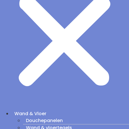
Wand & Vloer
Douchepanelen
Wand & vloertegels