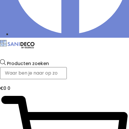
Producten zoeken
€
0
0