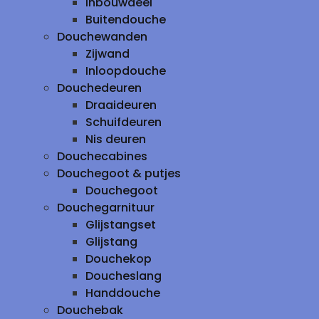
inbouwdeel
Buitendouche
Douchewanden
Zijwand
Inloopdouche
Douchedeuren
Draaideuren
Schuifdeuren
Nis deuren
Douchecabines
Douchegoot & putjes
Douchegoot
Douchegarnituur
Glijstangset
Glijstang
Douchekop
Doucheslang
Handdouche
Douchebak