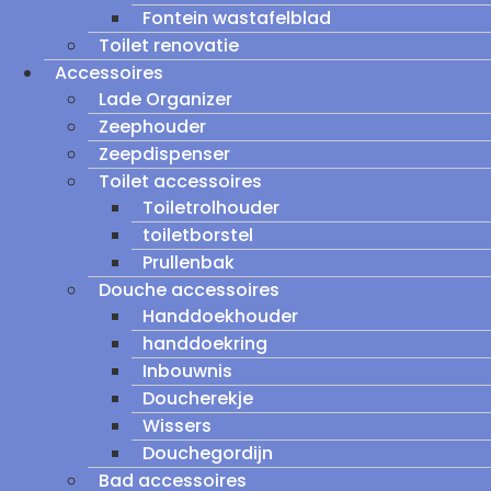
Fontein wastafelblad
Toilet renovatie
Accessoires
Lade Organizer
Zeephouder
Zeepdispenser
Toilet accessoires
Toiletrolhouder
toiletborstel
Prullenbak
Douche accessoires
Handdoekhouder
handdoekring
Inbouwnis
Doucherekje
Wissers
Douchegordijn
Bad accessoires