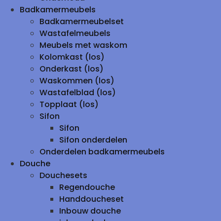
Badkamermeubels
Badkamermeubelset
Wastafelmeubels
Meubels met waskom
Kolomkast (los)
Onderkast (los)
Waskommen (los)
Wastafelblad (los)
Topplaat (los)
Sifon
Sifon
Sifon onderdelen
Onderdelen badkamermeubels
Douche
Douchesets
Regendouche
Handdoucheset
Inbouw douche