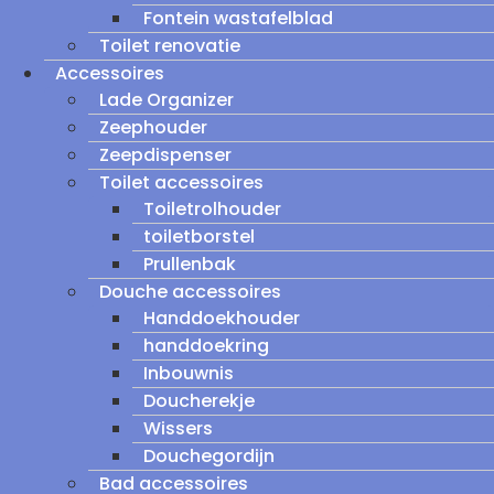
Fontein wastafelblad
Toilet renovatie
Accessoires
Lade Organizer
Zeephouder
Zeepdispenser
Toilet accessoires
Toiletrolhouder
toiletborstel
Prullenbak
Douche accessoires
Handdoekhouder
handdoekring
Inbouwnis
Doucherekje
Wissers
Douchegordijn
Bad accessoires