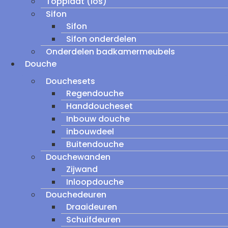
Topplaat (los)
Sifon
Sifon
Sifon onderdelen
Onderdelen badkamermeubels
Douche
Douchesets
Regendouche
Handdoucheset
Inbouw douche
inbouwdeel
Buitendouche
Douchewanden
Zijwand
Inloopdouche
Douchedeuren
Draaideuren
Schuifdeuren