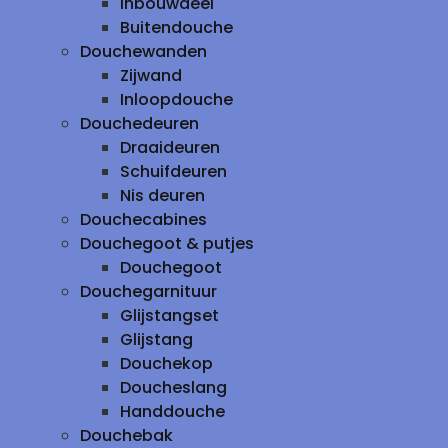
inbouwdeel
Buitendouche
Douchewanden
Zijwand
Inloopdouche
Douchedeuren
Draaideuren
Schuifdeuren
Nis deuren
Douchecabines
Douchegoot & putjes
Douchegoot
Douchegarnituur
Glijstangset
Glijstang
Douchekop
Doucheslang
Handdouche
Douchebak