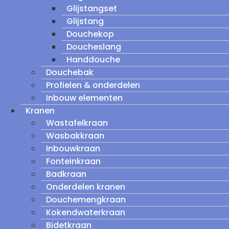
Glijstangset
Glijstang
Douchekop
Doucheslang
Handdouche
Douchebak
Profielen & onderdelen
Inbouw elementen
Kranen
Wastafelkraan
Wasbakkraan
Inbouwkraan
Fonteinkraan
Badkraan
Onderdelen kranen
Douchemengkraan
Kokendwaterkraan
Bidetkraan