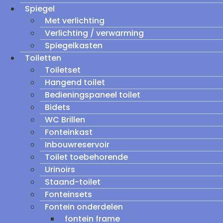
Spiegel
Met verlichting
Verlichting / verwarming
Spiegelkasten
Toiletten
Toiletset
Hangend toilet
Bedieningspaneel toilet
Bidets
WC Brillen
Fonteinkast
Inbouwreservoir
Toilet toebehorende
Urinoirs
Staand-toilet
Fonteinsets
Fontein onderdelen
fontein frame