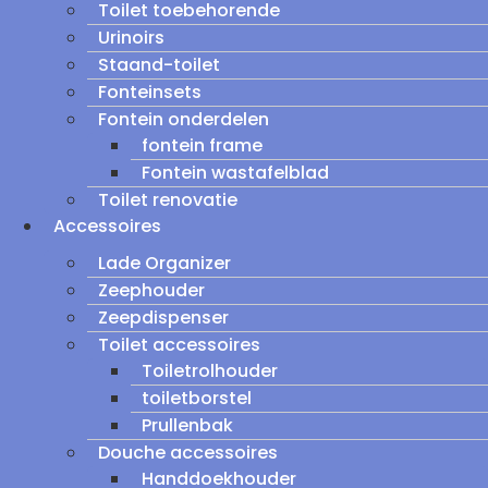
Toilet toebehorende
Urinoirs
Staand-toilet
Fonteinsets
Fontein onderdelen
fontein frame
Fontein wastafelblad
Toilet renovatie
Accessoires
Lade Organizer
Zeephouder
Zeepdispenser
Toilet accessoires
Toiletrolhouder
toiletborstel
Prullenbak
Douche accessoires
Handdoekhouder