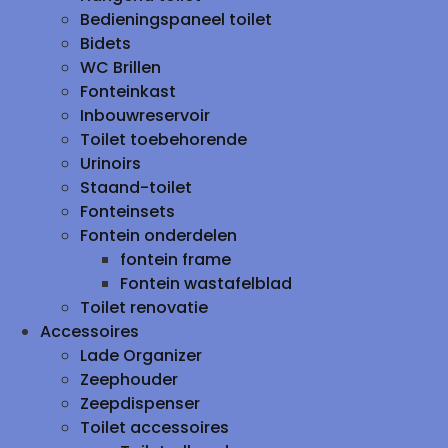
Bedieningspaneel toilet
Bidets
WC Brillen
Fonteinkast
Inbouwreservoir
Toilet toebehorende
Urinoirs
Staand-toilet
Fonteinsets
Fontein onderdelen
fontein frame
Fontein wastafelblad
Toilet renovatie
Accessoires
Lade Organizer
Zeephouder
Zeepdispenser
Toilet accessoires