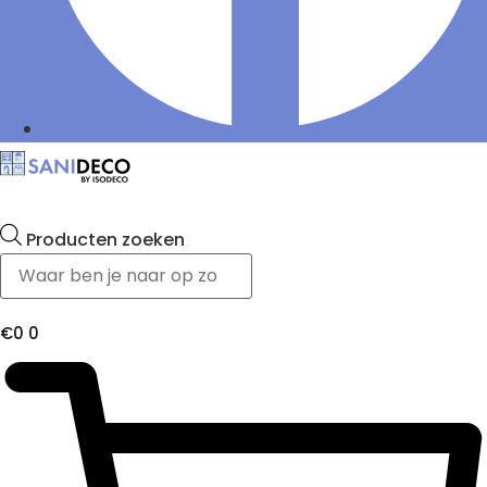
Producten zoeken
€
0
0