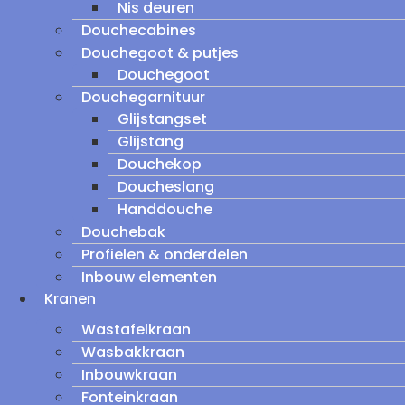
Nis deuren
Douchecabines
Douchegoot & putjes
Douchegoot
Douchegarnituur
Glijstangset
Glijstang
Douchekop
Doucheslang
Handdouche
Douchebak
Profielen & onderdelen
Inbouw elementen
Kranen
Wastafelkraan
Wasbakkraan
Inbouwkraan
Fonteinkraan