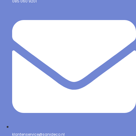
085 060 9201
klantenservice@sanideco.nl