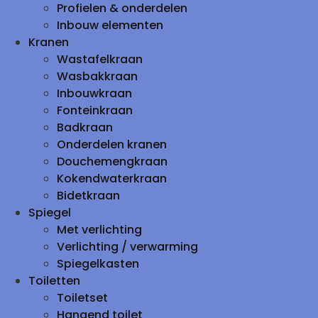
Profielen & onderdelen
Inbouw elementen
Kranen
Wastafelkraan
Wasbakkraan
Inbouwkraan
Fonteinkraan
Badkraan
Onderdelen kranen
Douchemengkraan
Kokendwaterkraan
Bidetkraan
Spiegel
Met verlichting
Verlichting / verwarming
Spiegelkasten
Toiletten
Toiletset
Hangend toilet