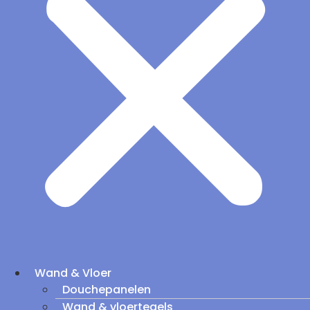
Wand & Vloer
Douchepanelen
Wand & vloertegels