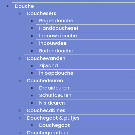
Douche
Douchesets
Regendouche
Handdoucheset
Inbouw douche
inbouwdeel
Buitendouche
Douchewanden
Zijwand
Inloopdouche
Douchedeuren
Draaideuren
Schuifdeuren
Nis deuren
Douchecabines
Douchegoot & putjes
Douchegoot
Douchegarnituur