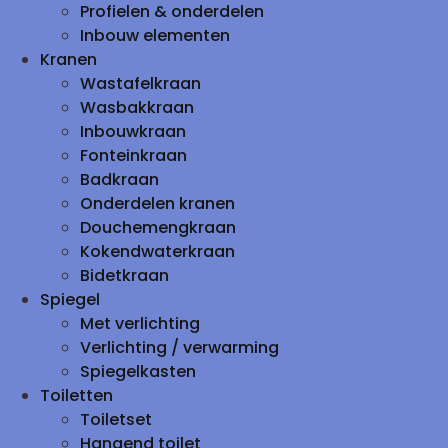
Profielen & onderdelen
Inbouw elementen
Kranen
Wastafelkraan
Wasbakkraan
Inbouwkraan
Fonteinkraan
Badkraan
Onderdelen kranen
Douchemengkraan
Kokendwaterkraan
Bidetkraan
Spiegel
Met verlichting
Verlichting / verwarming
Spiegelkasten
Toiletten
Toiletset
Hangend toilet