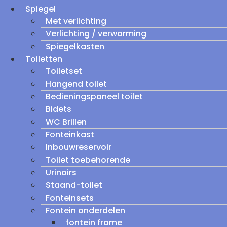
Spiegel
Met verlichting
Verlichting / verwarming
Spiegelkasten
Toiletten
Toiletset
Hangend toilet
Bedieningspaneel toilet
Bidets
WC Brillen
Fonteinkast
Inbouwreservoir
Toilet toebehorende
Urinoirs
Staand-toilet
Fonteinsets
Fontein onderdelen
fontein frame