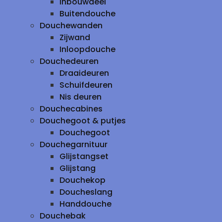
inbouwdeel
Buitendouche
Douchewanden
Zijwand
Inloopdouche
Douchedeuren
Draaideuren
Schuifdeuren
Nis deuren
Douchecabines
Douchegoot & putjes
Douchegoot
Douchegarnituur
Glijstangset
Glijstang
Douchekop
Doucheslang
Handdouche
Douchebak