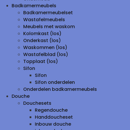
Badkamermeubels
Badkamermeubelset
Wastafelmeubels
Meubels met waskom
Kolomkast (los)
Onderkast (los)
Waskommen (los)
Wastafelblad (los)
Topplaat (los)
Sifon
Sifon
Sifon onderdelen
Onderdelen badkamermeubels
Douche
Douchesets
Regendouche
Handdoucheset
Inbouw douche