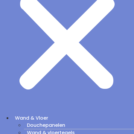
Wand & Vloer
Douchepanelen
Wand & vloertegels