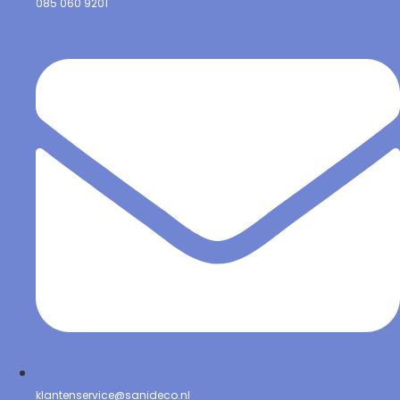
085 060 9201
klantenservice@sanideco.nl