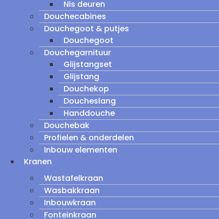
Nis deuren
Douchecabines
Douchegoot & putjes
Douchegoot
Douchegarnituur
Glijstangset
Glijstang
Douchekop
Doucheslang
Handdouche
Douchebak
Profielen & onderdelen
Inbouw elementen
Kranen
Wastafelkraan
Wasbakkraan
Inbouwkraan
Fonteinkraan