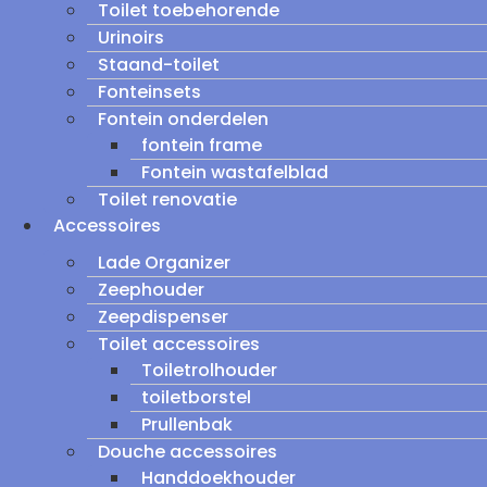
Toilet toebehorende
Urinoirs
Staand-toilet
Fonteinsets
Fontein onderdelen
fontein frame
Fontein wastafelblad
Toilet renovatie
Accessoires
Lade Organizer
Zeephouder
Zeepdispenser
Toilet accessoires
Toiletrolhouder
toiletborstel
Prullenbak
Douche accessoires
Handdoekhouder