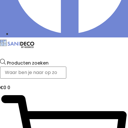
Producten zoeken
€
0
0