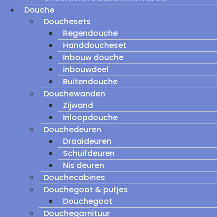
Douche
Douchesets
Regendouche
Handdoucheset
Inbouw douche
inbouwdeel
Buitendouche
Douchewanden
Zijwand
Inloopdouche
Douchedeuren
Draaideuren
Schuifdeuren
Nis deuren
Douchecabines
Douchegoot & putjes
Douchegoot
Douchegarnituur