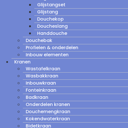
Glijstangset
Glijstang
Douchekop
Doucheslang
Handdouche
Douchebak
Profielen & onderdelen
Inbouw elementen
Kranen
Wastafelkraan
Wasbakkraan
Inbouwkraan
Fonteinkraan
Badkraan
Onderdelen kranen
Douchemengkraan
Kokendwaterkraan
Bidetkraan