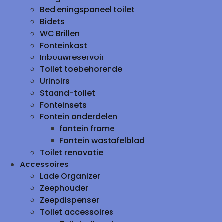
Bedieningspaneel toilet
Bidets
WC Brillen
Fonteinkast
Inbouwreservoir
Toilet toebehorende
Urinoirs
Staand-toilet
Fonteinsets
Fontein onderdelen
fontein frame
Fontein wastafelblad
Toilet renovatie
Accessoires
Lade Organizer
Zeephouder
Zeepdispenser
Toilet accessoires