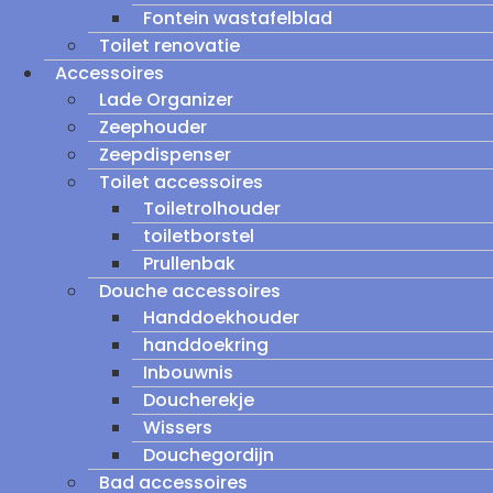
Fontein wastafelblad
Toilet renovatie
Accessoires
Lade Organizer
Zeephouder
Zeepdispenser
Toilet accessoires
Toiletrolhouder
toiletborstel
Prullenbak
Douche accessoires
Handdoekhouder
handdoekring
Inbouwnis
Doucherekje
Wissers
Douchegordijn
Bad accessoires