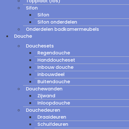
Topplaat (los)
Sifon
Sifon
Sifon onderdelen
Onderdelen badkamermeubels
Douche
Douchesets
Regendouche
Handdoucheset
Inbouw douche
inbouwdeel
Buitendouche
Douchewanden
Zijwand
Inloopdouche
Douchedeuren
Draaideuren
Schuifdeuren