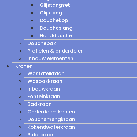
Glijstangset
Glijstang
Douchekop
Doucheslang
Handdouche
Douchebak
Profielen & onderdelen
Inbouw elementen
Kranen
Wastafelkraan
Wasbakkraan
Inbouwkraan
Fonteinkraan
Badkraan
Onderdelen kranen
Douchemengkraan
Kokendwaterkraan
Bidetkraan