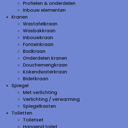
Profielen & onderdelen
Inbouw elementen
Kranen
Wastafelkraan
Wasbakkraan
Inbouwkraan
Fonteinkraan
Badkraan
Onderdelen kranen
Douchemengkraan
Kokendwaterkraan
Bidetkraan
Spiegel
Met verlichting
Verlichting / verwarming
Spiegelkasten
Toiletten
Toiletset
Hangend toilet