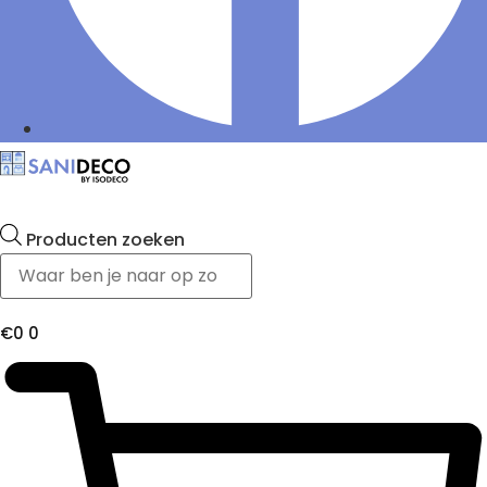
Producten zoeken
€
0
0