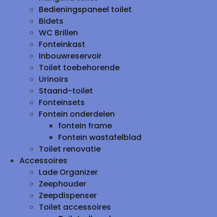
Bedieningspaneel toilet
Bidets
WC Brillen
Fonteinkast
Inbouwreservoir
Toilet toebehorende
Urinoirs
Staand-toilet
Fonteinsets
Fontein onderdelen
fontein frame
Fontein wastafelblad
Toilet renovatie
Accessoires
Lade Organizer
Zeephouder
Zeepdispenser
Toilet accessoires