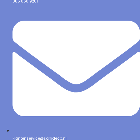
085 060 9201
klantenservice@sanideco.nl