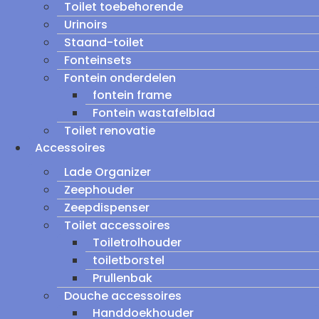
Toilet toebehorende
Urinoirs
Staand-toilet
Fonteinsets
Fontein onderdelen
fontein frame
Fontein wastafelblad
Toilet renovatie
Accessoires
Lade Organizer
Zeephouder
Zeepdispenser
Toilet accessoires
Toiletrolhouder
toiletborstel
Prullenbak
Douche accessoires
Handdoekhouder