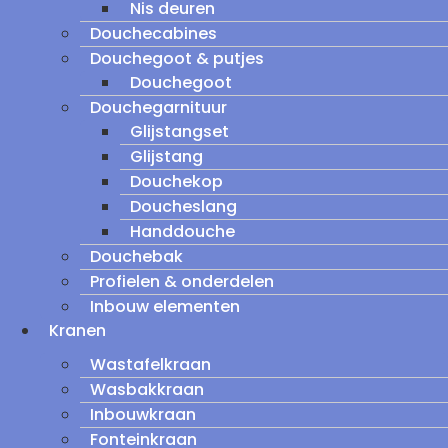
Nis deuren
Douchecabines
Douchegoot & putjes
Douchegoot
Douchegarnituur
Glijstangset
Glijstang
Douchekop
Doucheslang
Handdouche
Douchebak
Profielen & onderdelen
Inbouw elementen
Kranen
Wastafelkraan
Wasbakkraan
Inbouwkraan
Fonteinkraan