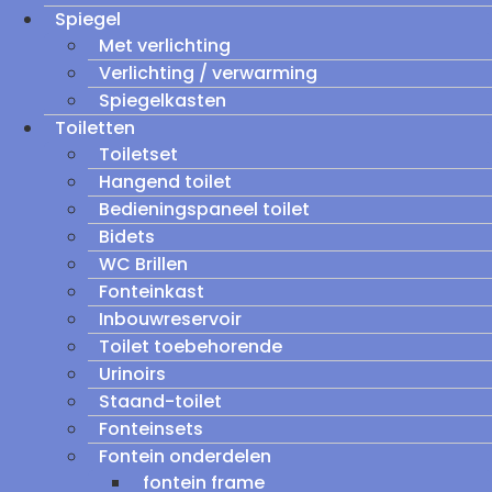
Spiegel
Met verlichting
Verlichting / verwarming
Spiegelkasten
Toiletten
Toiletset
Hangend toilet
Bedieningspaneel toilet
Bidets
WC Brillen
Fonteinkast
Inbouwreservoir
Toilet toebehorende
Urinoirs
Staand-toilet
Fonteinsets
Fontein onderdelen
fontein frame