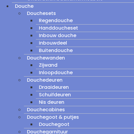
Douche
Douchesets
Regendouche
Handdoucheset
Inbouw douche
inbouwdeel
Buitendouche
Douchewanden
Zijwand
Inloopdouche
Douchedeuren
Draaideuren
Schuifdeuren
Nis deuren
Douchecabines
Douchegoot & putjes
Douchegoot
Douchegarnituur