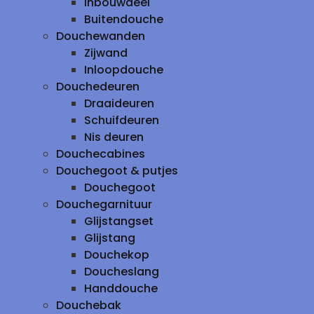
inbouwdeel
Buitendouche
Douchewanden
Zijwand
Inloopdouche
Douchedeuren
Draaideuren
Schuifdeuren
Nis deuren
Douchecabines
Douchegoot & putjes
Douchegoot
Douchegarnituur
Glijstangset
Glijstang
Douchekop
Doucheslang
Handdouche
Douchebak