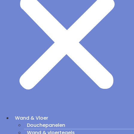
Wand & Vloer
Douchepanelen
Wand & vloertegels