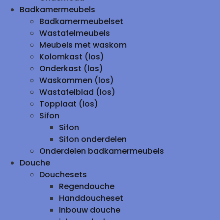
Badkamermeubels
Badkamermeubelset
Wastafelmeubels
Meubels met waskom
Kolomkast (los)
Onderkast (los)
Waskommen (los)
Wastafelblad (los)
Topplaat (los)
Sifon
Sifon
Sifon onderdelen
Onderdelen badkamermeubels
Douche
Douchesets
Regendouche
Handdoucheset
Inbouw douche