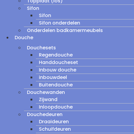
Topplaat (los)
Sifon
Sifon
Sifon onderdelen
Onderdelen badkamermeubels
Douche
Douchesets
Regendouche
Handdoucheset
Inbouw douche
inbouwdeel
Buitendouche
Douchewanden
Zijwand
Inloopdouche
Douchedeuren
Draaideuren
Schuifdeuren