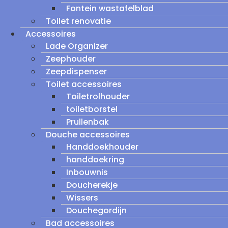
Fontein wastafelblad
Toilet renovatie
Accessoires
Lade Organizer
Zeephouder
Zeepdispenser
Toilet accessoires
Toiletrolhouder
toiletborstel
Prullenbak
Douche accessoires
Handdoekhouder
handdoekring
Inbouwnis
Doucherekje
Wissers
Douchegordijn
Bad accessoires