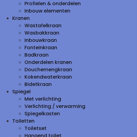
Profielen & onderdelen
Inbouw elementen
Kranen
Wastafelkraan
Wasbakkraan
Inbouwkraan
Fonteinkraan
Badkraan
Onderdelen kranen
Douchemengkraan
Kokendwaterkraan
Bidetkraan
Spiegel
Met verlichting
Verlichting / verwarming
Spiegelkasten
Toiletten
Toiletset
Hangend toilet