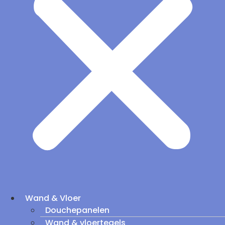
Wand & Vloer
Douchepanelen
Wand & vloertegels