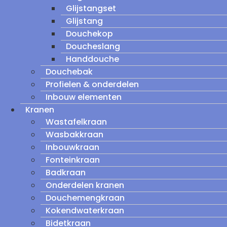
Glijstangset
Glijstang
Douchekop
Doucheslang
Handdouche
Douchebak
Profielen & onderdelen
Inbouw elementen
Kranen
Wastafelkraan
Wasbakkraan
Inbouwkraan
Fonteinkraan
Badkraan
Onderdelen kranen
Douchemengkraan
Kokendwaterkraan
Bidetkraan