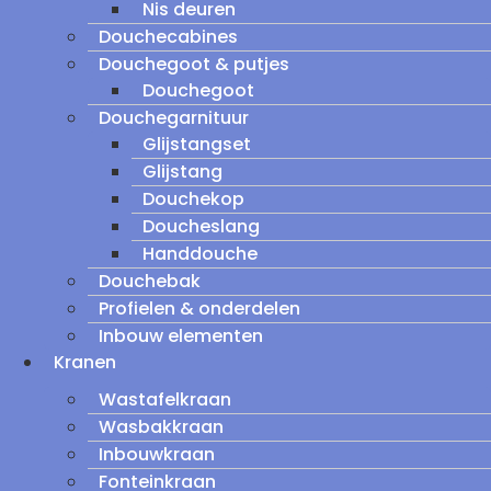
Nis deuren
Douchecabines
Douchegoot & putjes
Douchegoot
Douchegarnituur
Glijstangset
Glijstang
Douchekop
Doucheslang
Handdouche
Douchebak
Profielen & onderdelen
Inbouw elementen
Kranen
Wastafelkraan
Wasbakkraan
Inbouwkraan
Fonteinkraan