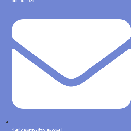
085 060 9201
klantenservice@sanideco.nl