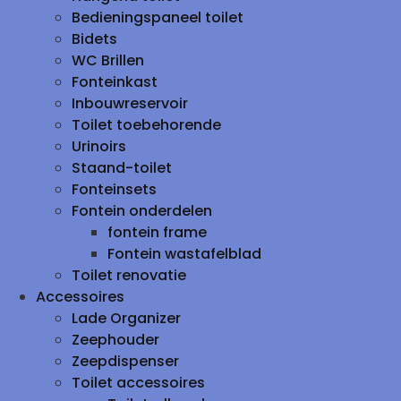
Bedieningspaneel toilet
Bidets
WC Brillen
Fonteinkast
Inbouwreservoir
Toilet toebehorende
Urinoirs
Staand-toilet
Fonteinsets
Fontein onderdelen
fontein frame
Fontein wastafelblad
Toilet renovatie
Accessoires
Lade Organizer
Zeephouder
Zeepdispenser
Toilet accessoires