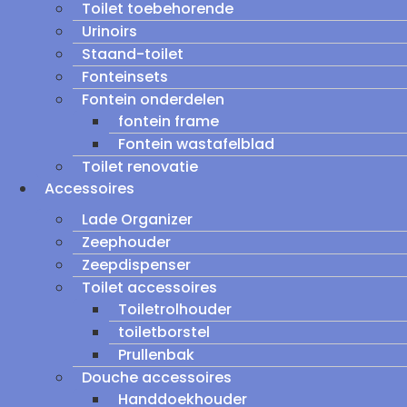
Toilet toebehorende
Urinoirs
Staand-toilet
Fonteinsets
Fontein onderdelen
fontein frame
Fontein wastafelblad
Toilet renovatie
Accessoires
Lade Organizer
Zeephouder
Zeepdispenser
Toilet accessoires
Toiletrolhouder
toiletborstel
Prullenbak
Douche accessoires
Handdoekhouder