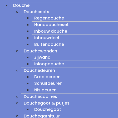
Douche
Douchesets
Regendouche
Handdoucheset
Inbouw douche
inbouwdeel
Buitendouche
Douchewanden
Zijwand
Inloopdouche
Douchedeuren
Draaideuren
Schuifdeuren
Nis deuren
Douchecabines
Douchegoot & putjes
Douchegoot
Douchegarnituur