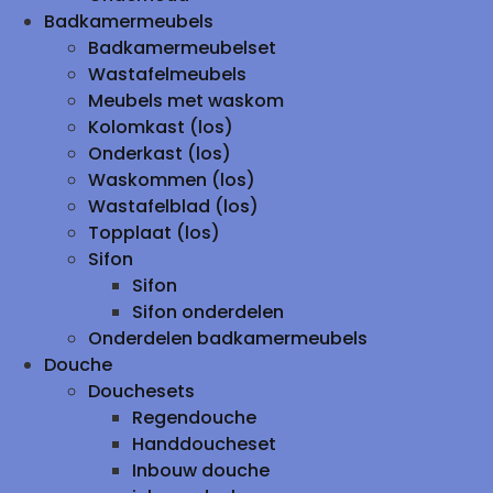
Badkamermeubels
Badkamermeubelset
Wastafelmeubels
Meubels met waskom
Kolomkast (los)
Onderkast (los)
Waskommen (los)
Wastafelblad (los)
Topplaat (los)
Sifon
Sifon
Sifon onderdelen
Onderdelen badkamermeubels
Douche
Douchesets
Regendouche
Handdoucheset
Inbouw douche