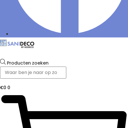
Producten zoeken
€
0
0