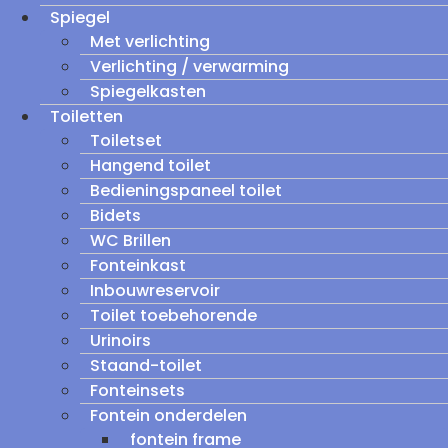
Spiegel
Met verlichting
Verlichting / verwarming
Spiegelkasten
Toiletten
Toiletset
Hangend toilet
Bedieningspaneel toilet
Bidets
WC Brillen
Fonteinkast
Inbouwreservoir
Toilet toebehorende
Urinoirs
Staand-toilet
Fonteinsets
Fontein onderdelen
fontein frame