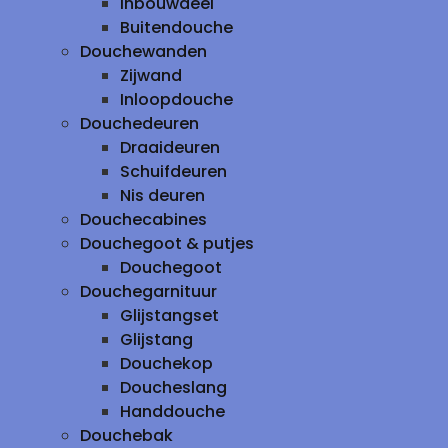
inbouwdeel
Buitendouche
Douchewanden
Zijwand
Inloopdouche
Douchedeuren
Draaideuren
Schuifdeuren
Nis deuren
Douchecabines
Douchegoot & putjes
Douchegoot
Douchegarnituur
Glijstangset
Glijstang
Douchekop
Doucheslang
Handdouche
Douchebak