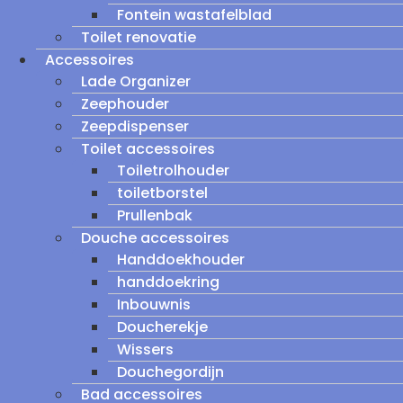
Fontein wastafelblad
Toilet renovatie
Accessoires
Lade Organizer
Zeephouder
Zeepdispenser
Toilet accessoires
Toiletrolhouder
toiletborstel
Prullenbak
Douche accessoires
Handdoekhouder
handdoekring
Inbouwnis
Doucherekje
Wissers
Douchegordijn
Bad accessoires