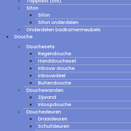
Topplaat (los)
Sifon
Sifon
Sifon onderdelen
Onderdelen badkamermeubels
Douche
Douchesets
Regendouche
Handdoucheset
Inbouw douche
inbouwdeel
Buitendouche
Douchewanden
Zijwand
Inloopdouche
Douchedeuren
Draaideuren
Schuifdeuren