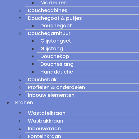
Nis deuren
Douchecabines
Douchegoot & putjes
Douchegoot
Douchegarnituur
Glijstangset
Glijstang
Douchekop
Doucheslang
Handdouche
Douchebak
Profielen & onderdelen
Inbouw elementen
Kranen
Wastafelkraan
Wasbakkraan
Inbouwkraan
Fonteinkraan