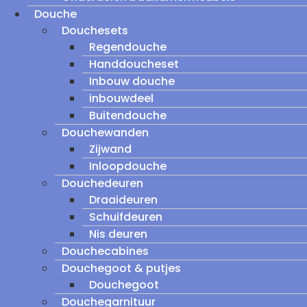
Douche
Douchesets
Regendouche
Handdoucheset
Inbouw douche
inbouwdeel
Buitendouche
Douchewanden
Zijwand
Inloopdouche
Douchedeuren
Draaideuren
Schuifdeuren
Nis deuren
Douchecabines
Douchegoot & putjes
Douchegoot
Douchegarnituur