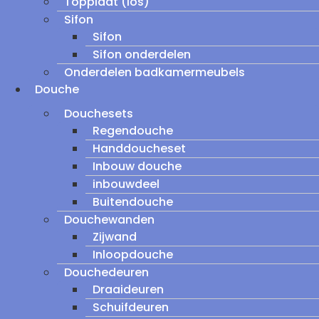
Topplaat (los)
Sifon
Sifon
Sifon onderdelen
Onderdelen badkamermeubels
Douche
Douchesets
Regendouche
Handdoucheset
Inbouw douche
inbouwdeel
Buitendouche
Douchewanden
Zijwand
Inloopdouche
Douchedeuren
Draaideuren
Schuifdeuren