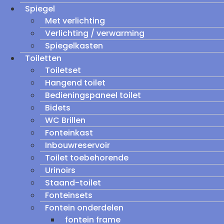
Spiegel
Met verlichting
Verlichting / verwarming
Spiegelkasten
Toiletten
Toiletset
Hangend toilet
Bedieningspaneel toilet
Bidets
WC Brillen
Fonteinkast
Inbouwreservoir
Toilet toebehorende
Urinoirs
Staand-toilet
Fonteinsets
Fontein onderdelen
fontein frame