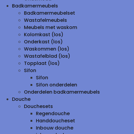
Badkamermeubels
Badkamermeubelset
Wastafelmeubels
Meubels met waskom
Kolomkast (los)
Onderkast (los)
Waskommen (los)
Wastafelblad (los)
Topplaat (los)
Sifon
Sifon
Sifon onderdelen
Onderdelen badkamermeubels
Douche
Douchesets
Regendouche
Handdoucheset
Inbouw douche