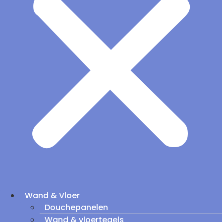
Wand & Vloer
Douchepanelen
Wand & vloertegels