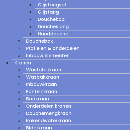
Glijstangset
Glijstang
Douchekop
Doucheslang
Handdouche
Douchebak
Profielen & onderdelen
Inbouw elementen
Kranen
Wastafelkraan
Wasbakkraan
Inbouwkraan
Fonteinkraan
Badkraan
Onderdelen kranen
Douchemengkraan
Kokendwaterkraan
Bidetkraan