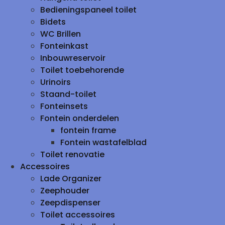
Bedieningspaneel toilet
Bidets
WC Brillen
Fonteinkast
Inbouwreservoir
Toilet toebehorende
Urinoirs
Staand-toilet
Fonteinsets
Fontein onderdelen
fontein frame
Fontein wastafelblad
Toilet renovatie
Accessoires
Lade Organizer
Zeephouder
Zeepdispenser
Toilet accessoires