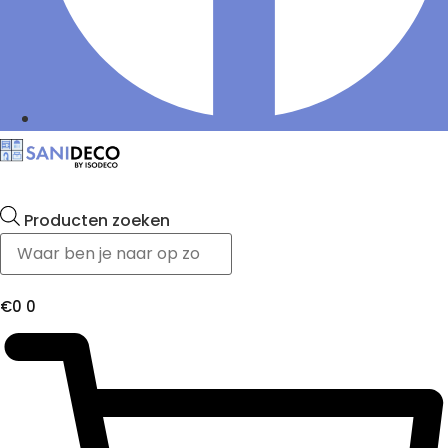
Producten zoeken
€
0
0