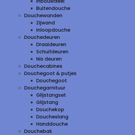
inbouwdeel
Buitendouche
Douchewanden
Zijwand
Inloopdouche
Douchedeuren
Draaideuren
Schuifdeuren
Nis deuren
Douchecabines
Douchegoot & putjes
Douchegoot
Douchegarnituur
Glijstangset
Glijstang
Douchekop
Doucheslang
Handdouche
Douchebak