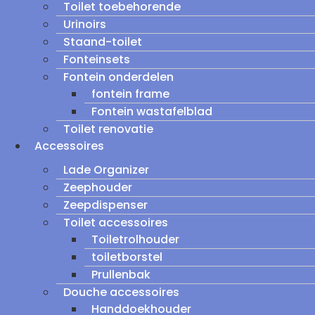
Toilet toebehorende
Urinoirs
Staand-toilet
Fonteinsets
Fontein onderdelen
fontein frame
Fontein wastafelblad
Toilet renovatie
Accessoires
Lade Organizer
Zeephouder
Zeepdispenser
Toilet accessoires
Toiletrolhouder
toiletborstel
Prullenbak
Douche accessoires
Handdoekhouder