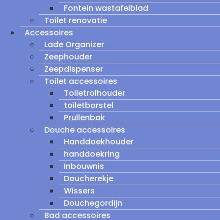
Fontein wastafelblad
Toilet renovatie
Accessoires
Lade Organizer
Zeephouder
Zeepdispenser
Toilet accessoires
Toiletrolhouder
toiletborstel
Prullenbak
Douche accessoires
Handdoekhouder
handdoekring
Inbouwnis
Doucherekje
Wissers
Douchegordijn
Bad accessoires