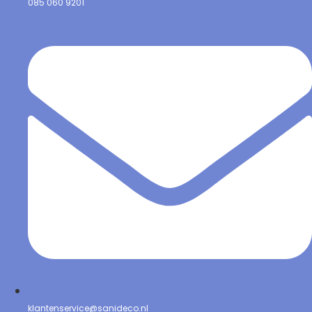
085 060 9201
klantenservice@sanideco.nl