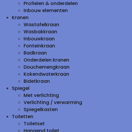
Profielen & onderdelen
Inbouw elementen
Kranen
Wastafelkraan
Wasbakkraan
Inbouwkraan
Fonteinkraan
Badkraan
Onderdelen kranen
Douchemengkraan
Kokendwaterkraan
Bidetkraan
Spiegel
Met verlichting
Verlichting / verwarming
Spiegelkasten
Toiletten
Toiletset
Hangend toilet