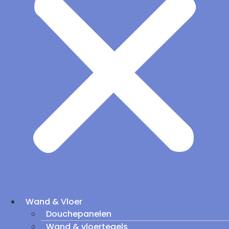
Wand & Vloer
Douchepanelen
Wand & vloertegels