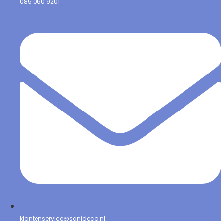
085 060 9201
klantenservice@sanideco.nl