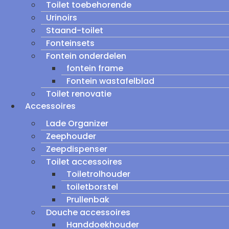
Toilet toebehorende
Urinoirs
Staand-toilet
Fonteinsets
Fontein onderdelen
fontein frame
Fontein wastafelblad
Toilet renovatie
Accessoires
Lade Organizer
Zeephouder
Zeepdispenser
Toilet accessoires
Toiletrolhouder
toiletborstel
Prullenbak
Douche accessoires
Handdoekhouder