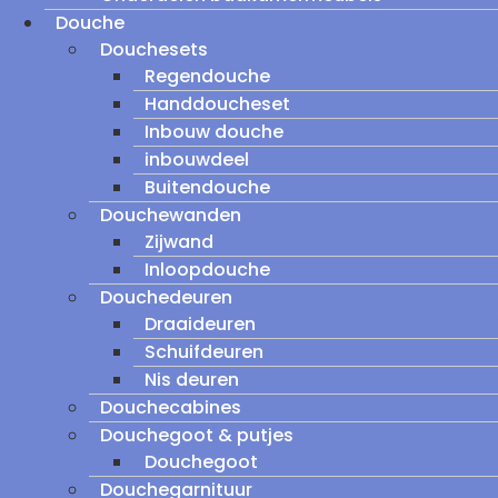
Douche
Douchesets
Regendouche
Handdoucheset
Inbouw douche
inbouwdeel
Buitendouche
Douchewanden
Zijwand
Inloopdouche
Douchedeuren
Draaideuren
Schuifdeuren
Nis deuren
Douchecabines
Douchegoot & putjes
Douchegoot
Douchegarnituur