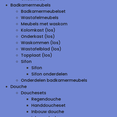
Badkamermeubels
Badkamermeubelset
Wastafelmeubels
Meubels met waskom
Kolomkast (los)
Onderkast (los)
Waskommen (los)
Wastafelblad (los)
Topplaat (los)
Sifon
Sifon
Sifon onderdelen
Onderdelen badkamermeubels
Douche
Douchesets
Regendouche
Handdoucheset
Inbouw douche