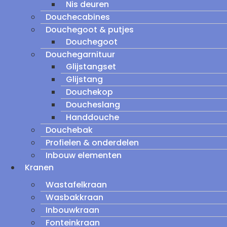
Nis deuren
Douchecabines
Douchegoot & putjes
Douchegoot
Douchegarnituur
Glijstangset
Glijstang
Douchekop
Doucheslang
Handdouche
Douchebak
Profielen & onderdelen
Inbouw elementen
Kranen
Wastafelkraan
Wasbakkraan
Inbouwkraan
Fonteinkraan