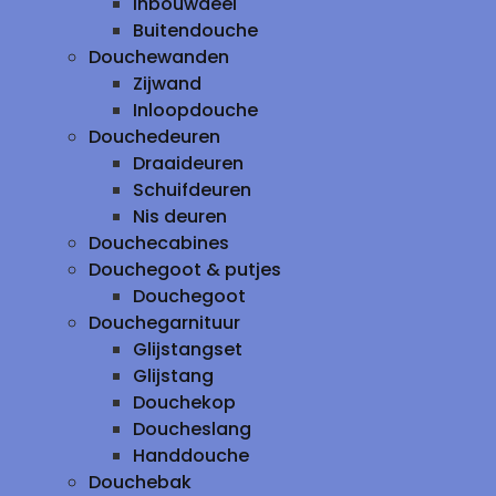
inbouwdeel
Buitendouche
Douchewanden
Zijwand
Inloopdouche
Douchedeuren
Draaideuren
Schuifdeuren
Nis deuren
Douchecabines
Douchegoot & putjes
Douchegoot
Douchegarnituur
Glijstangset
Glijstang
Douchekop
Doucheslang
Handdouche
Douchebak