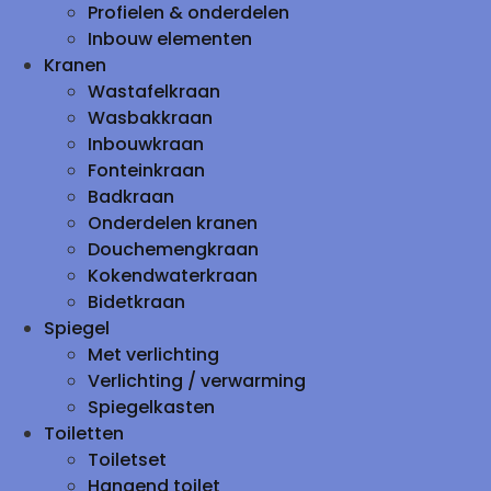
Profielen & onderdelen
Inbouw elementen
Kranen
Wastafelkraan
Wasbakkraan
Inbouwkraan
Fonteinkraan
Badkraan
Onderdelen kranen
Douchemengkraan
Kokendwaterkraan
Bidetkraan
Spiegel
Met verlichting
Verlichting / verwarming
Spiegelkasten
Toiletten
Toiletset
Hangend toilet