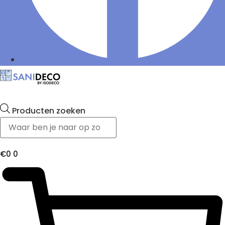
Producten zoeken
€
0
0