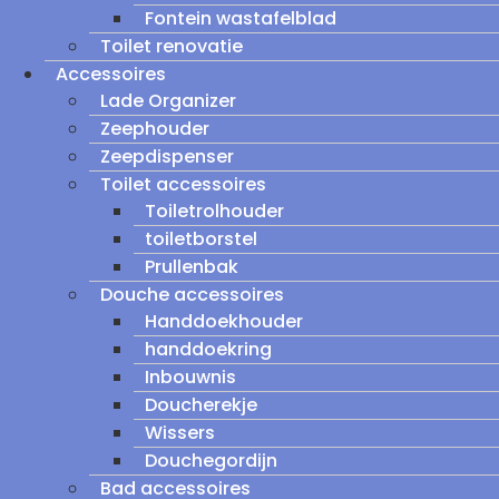
Fontein wastafelblad
Toilet renovatie
Accessoires
Lade Organizer
Zeephouder
Zeepdispenser
Toilet accessoires
Toiletrolhouder
toiletborstel
Prullenbak
Douche accessoires
Handdoekhouder
handdoekring
Inbouwnis
Doucherekje
Wissers
Douchegordijn
Bad accessoires