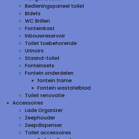
Bedieningspaneel toilet
Bidets
WC Brillen
Fonteinkast
Inbouwreservoir
Toilet toebehorende
Urinoirs
Staand-toilet
Fonteinsets
Fontein onderdelen
fontein frame
Fontein wastafelblad
Toilet renovatie
Accessoires
Lade Organizer
Zeephouder
Zeepdispenser
Toilet accessoires