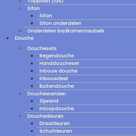
Topplaat (los)
Sifon
Sifon
Sifon onderdelen
Onderdelen badkamermeubels
Douche
Douchesets
Regendouche
Handdoucheset
Inbouw douche
inbouwdeel
Buitendouche
Douchewanden
Zijwand
Inloopdouche
Douchedeuren
Draaideuren
Schuifdeuren