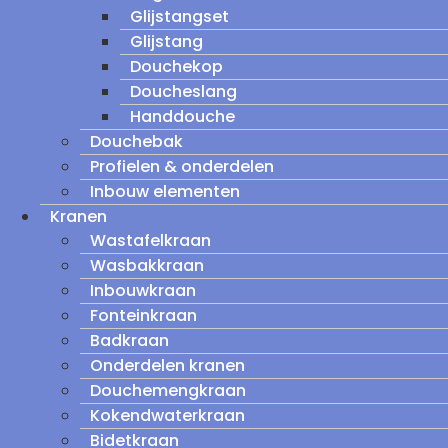
Glijstangset
Glijstang
Douchekop
Doucheslang
Handdouche
Douchebak
Profielen & onderdelen
Inbouw elementen
Kranen
Wastafelkraan
Wasbakkraan
Inbouwkraan
Fonteinkraan
Badkraan
Onderdelen kranen
Douchemengkraan
Kokendwaterkraan
Bidetkraan