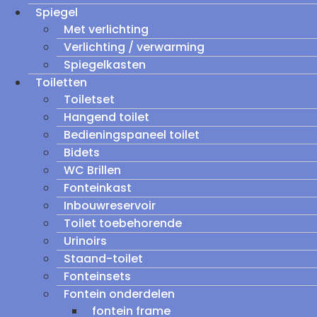
Spiegel
Met verlichting
Verlichting / verwarming
Spiegelkasten
Toiletten
Toiletset
Hangend toilet
Bedieningspaneel toilet
Bidets
WC Brillen
Fonteinkast
Inbouwreservoir
Toilet toebehorende
Urinoirs
Staand-toilet
Fonteinsets
Fontein onderdelen
fontein frame