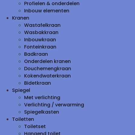
Profielen & onderdelen
Inbouw elementen
Kranen
Wastafelkraan
Wasbakkraan
Inbouwkraan
Fonteinkraan
Badkraan
Onderdelen kranen
Douchemengkraan
Kokendwaterkraan
Bidetkraan
Spiegel
Met verlichting
Verlichting / verwarming
Spiegelkasten
Toiletten
Toiletset
Hangend toilet