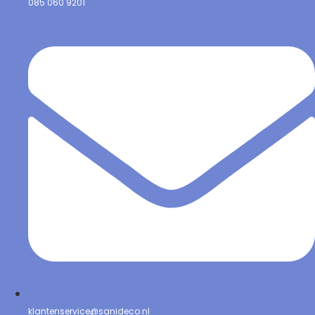
085 060 9201
klantenservice@sanideco.nl