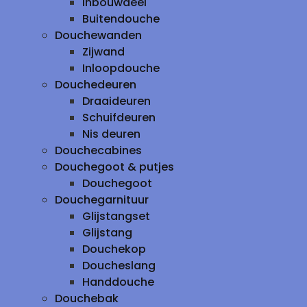
inbouwdeel
Buitendouche
Douchewanden
Zijwand
Inloopdouche
Douchedeuren
Draaideuren
Schuifdeuren
Nis deuren
Douchecabines
Douchegoot & putjes
Douchegoot
Douchegarnituur
Glijstangset
Glijstang
Douchekop
Doucheslang
Handdouche
Douchebak