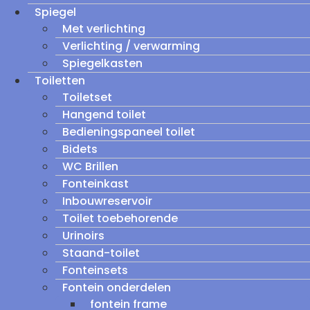
Spiegel
Met verlichting
Verlichting / verwarming
Spiegelkasten
Toiletten
Toiletset
Hangend toilet
Bedieningspaneel toilet
Bidets
WC Brillen
Fonteinkast
Inbouwreservoir
Toilet toebehorende
Urinoirs
Staand-toilet
Fonteinsets
Fontein onderdelen
fontein frame