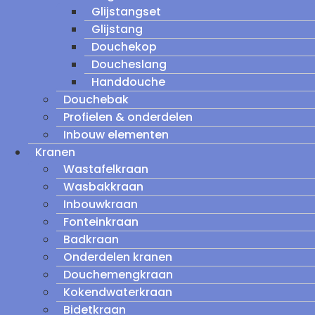
Glijstangset
Glijstang
Douchekop
Doucheslang
Handdouche
Douchebak
Profielen & onderdelen
Inbouw elementen
Kranen
Wastafelkraan
Wasbakkraan
Inbouwkraan
Fonteinkraan
Badkraan
Onderdelen kranen
Douchemengkraan
Kokendwaterkraan
Bidetkraan