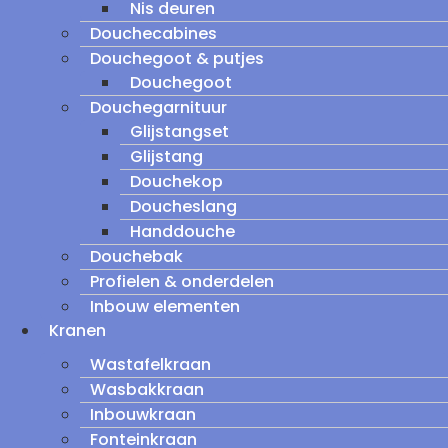
Nis deuren
Douchecabines
Douchegoot & putjes
Douchegoot
Douchegarnituur
Glijstangset
Glijstang
Douchekop
Doucheslang
Handdouche
Douchebak
Profielen & onderdelen
Inbouw elementen
Kranen
Wastafelkraan
Wasbakkraan
Inbouwkraan
Fonteinkraan