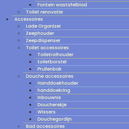
Fontein wastafelblad
Toilet renovatie
Accessoires
Lade Organizer
Zeephouder
Zeepdispenser
Toilet accessoires
Toiletrolhouder
toiletborstel
Prullenbak
Douche accessoires
Handdoekhouder
handdoekring
Inbouwnis
Doucherekje
Wissers
Douchegordijn
Bad accessoires