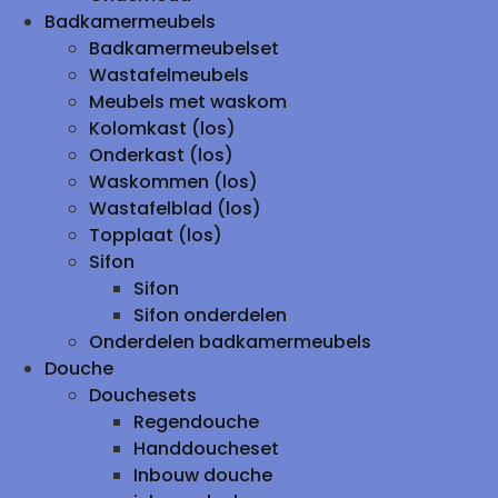
Badkamermeubels
Badkamermeubelset
Wastafelmeubels
Meubels met waskom
Kolomkast (los)
Onderkast (los)
Waskommen (los)
Wastafelblad (los)
Topplaat (los)
Sifon
Sifon
Sifon onderdelen
Onderdelen badkamermeubels
Douche
Douchesets
Regendouche
Handdoucheset
Inbouw douche