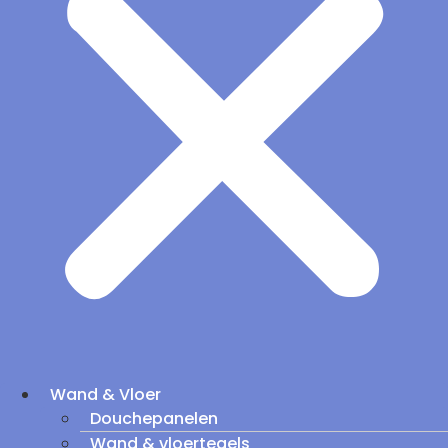
Wand & Vloer
Douchepanelen
Wand & vloertegels