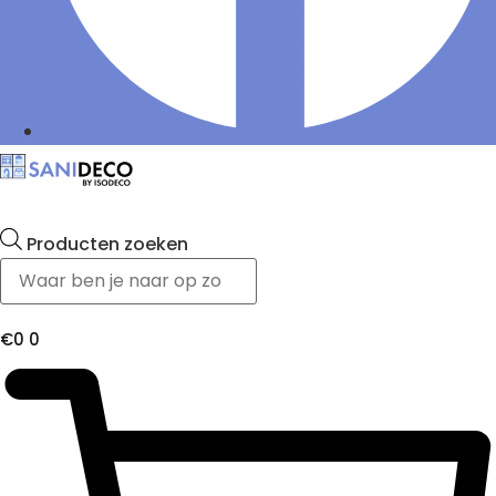
Producten zoeken
€
0
0