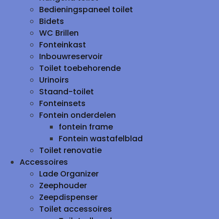
Bedieningspaneel toilet
Bidets
WC Brillen
Fonteinkast
Inbouwreservoir
Toilet toebehorende
Urinoirs
Staand-toilet
Fonteinsets
Fontein onderdelen
fontein frame
Fontein wastafelblad
Toilet renovatie
Accessoires
Lade Organizer
Zeephouder
Zeepdispenser
Toilet accessoires