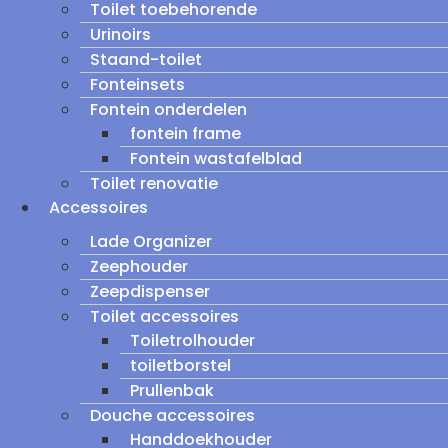
Toilet toebehorende
Urinoirs
Staand-toilet
Fonteinsets
Fontein onderdelen
fontein frame
Fontein wastafelblad
Toilet renovatie
Accessoires
Lade Organizer
Zeephouder
Zeepdispenser
Toilet accessoires
Toiletrolhouder
toiletborstel
Prullenbak
Douche accessoires
Handdoekhouder