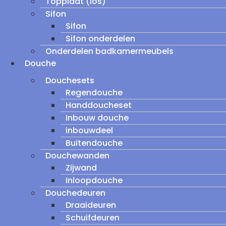
Topplaat (los)
Sifon
Sifon
Sifon onderdelen
Onderdelen badkamermeubels
Douche
Douchesets
Regendouche
Handdoucheset
Inbouw douche
inbouwdeel
Buitendouche
Douchewanden
Zijwand
Inloopdouche
Douchedeuren
Draaideuren
Schuifdeuren