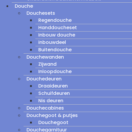
Douche
Douchesets
Regendouche
Handdoucheset
Inbouw douche
inbouwdeel
Buitendouche
Douchewanden
Zijwand
Inloopdouche
Douchedeuren
Draaideuren
Schuifdeuren
Nis deuren
Douchecabines
Douchegoot & putjes
Douchegoot
Douchegarnituur