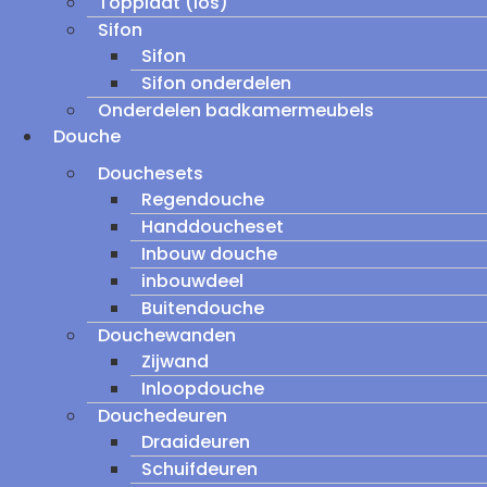
Topplaat (los)
Sifon
Sifon
Sifon onderdelen
Onderdelen badkamermeubels
Douche
Douchesets
Regendouche
Handdoucheset
Inbouw douche
inbouwdeel
Buitendouche
Douchewanden
Zijwand
Inloopdouche
Douchedeuren
Draaideuren
Schuifdeuren