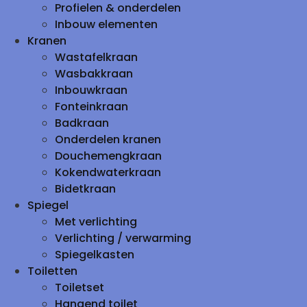
Profielen & onderdelen
Inbouw elementen
Kranen
Wastafelkraan
Wasbakkraan
Inbouwkraan
Fonteinkraan
Badkraan
Onderdelen kranen
Douchemengkraan
Kokendwaterkraan
Bidetkraan
Spiegel
Met verlichting
Verlichting / verwarming
Spiegelkasten
Toiletten
Toiletset
Hangend toilet