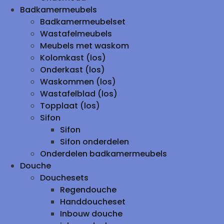
Badkamermeubels
Badkamermeubelset
Wastafelmeubels
Meubels met waskom
Kolomkast (los)
Onderkast (los)
Waskommen (los)
Wastafelblad (los)
Topplaat (los)
Sifon
Sifon
Sifon onderdelen
Onderdelen badkamermeubels
Douche
Douchesets
Regendouche
Handdoucheset
Inbouw douche