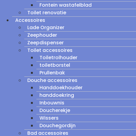
Fontein wastafelblad
Toilet renovatie
Accessoires
Lade Organizer
Zeephouder
Zeepdispenser
Toilet accessoires
Toiletrolhouder
toiletborstel
Prullenbak
Douche accessoires
Handdoekhouder
handdoekring
Inbouwnis
Doucherekje
Wissers
Douchegordijn
Bad accessoires