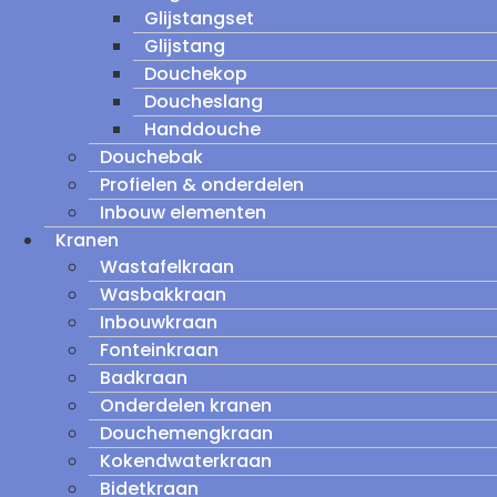
Glijstangset
Glijstang
Douchekop
Doucheslang
Handdouche
Douchebak
Profielen & onderdelen
Inbouw elementen
Kranen
Wastafelkraan
Wasbakkraan
Inbouwkraan
Fonteinkraan
Badkraan
Onderdelen kranen
Douchemengkraan
Kokendwaterkraan
Bidetkraan