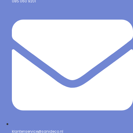
085 060 9201
klantenservice@sanideco.nl