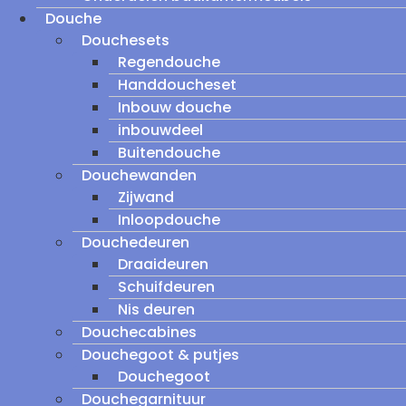
Douche
Douchesets
Regendouche
Handdoucheset
Inbouw douche
inbouwdeel
Buitendouche
Douchewanden
Zijwand
Inloopdouche
Douchedeuren
Draaideuren
Schuifdeuren
Nis deuren
Douchecabines
Douchegoot & putjes
Douchegoot
Douchegarnituur