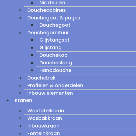
Nis deuren
Douchecabines
Douchegoot & putjes
Douchegoot
Douchegarnituur
Glijstangset
Glijstang
Douchekop
Doucheslang
Handdouche
Douchebak
Profielen & onderdelen
Inbouw elementen
Kranen
Wastafelkraan
Wasbakkraan
Inbouwkraan
Fonteinkraan