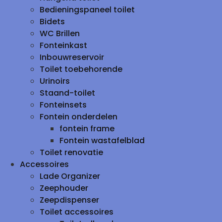
Bedieningspaneel toilet
Bidets
WC Brillen
Fonteinkast
Inbouwreservoir
Toilet toebehorende
Urinoirs
Staand-toilet
Fonteinsets
Fontein onderdelen
fontein frame
Fontein wastafelblad
Toilet renovatie
Accessoires
Lade Organizer
Zeephouder
Zeepdispenser
Toilet accessoires