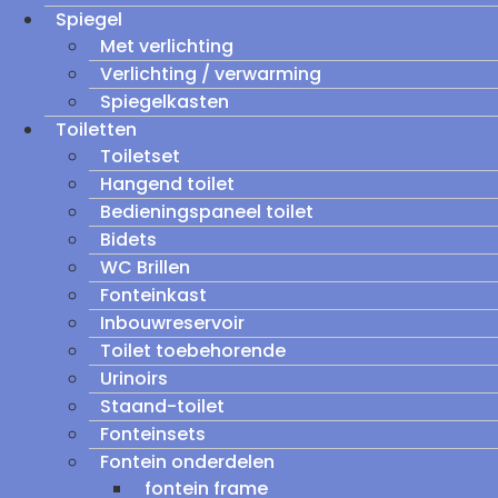
Spiegel
Met verlichting
Verlichting / verwarming
Spiegelkasten
Toiletten
Toiletset
Hangend toilet
Bedieningspaneel toilet
Bidets
WC Brillen
Fonteinkast
Inbouwreservoir
Toilet toebehorende
Urinoirs
Staand-toilet
Fonteinsets
Fontein onderdelen
fontein frame