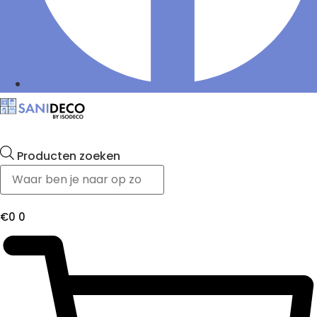
Producten zoeken
€
0
0