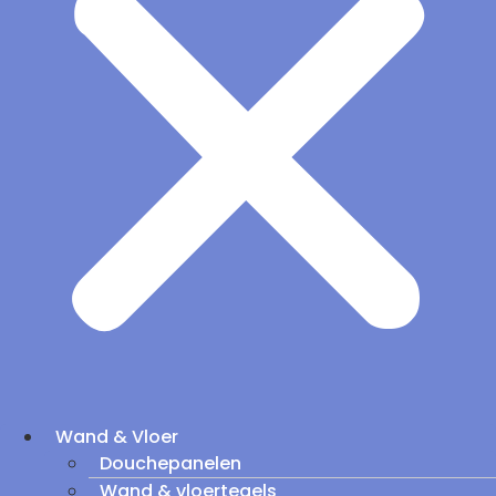
Wand & Vloer
Douchepanelen
Wand & vloertegels