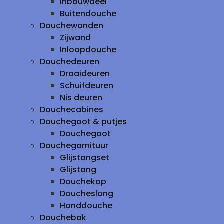
inbouwdeel
Buitendouche
Douchewanden
Zijwand
Inloopdouche
Douchedeuren
Draaideuren
Schuifdeuren
Nis deuren
Douchecabines
Douchegoot & putjes
Douchegoot
Douchegarnituur
Glijstangset
Glijstang
Douchekop
Doucheslang
Handdouche
Douchebak