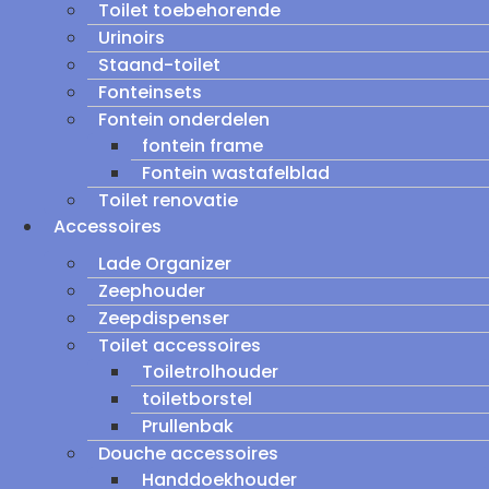
Toilet toebehorende
Urinoirs
Staand-toilet
Fonteinsets
Fontein onderdelen
fontein frame
Fontein wastafelblad
Toilet renovatie
Accessoires
Lade Organizer
Zeephouder
Zeepdispenser
Toilet accessoires
Toiletrolhouder
toiletborstel
Prullenbak
Douche accessoires
Handdoekhouder