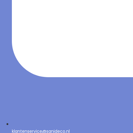
klantenservice@sanideco.nl