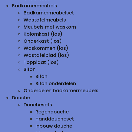
Badkamermeubels
Badkamermeubelset
Wastafelmeubels
Meubels met waskom
Kolomkast (los)
Onderkast (los)
Waskommen (los)
Wastafelblad (los)
Topplaat (los)
Sifon
Sifon
Sifon onderdelen
Onderdelen badkamermeubels
Douche
Douchesets
Regendouche
Handdoucheset
Inbouw douche