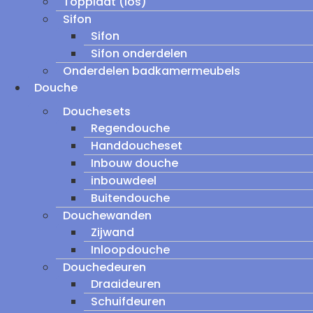
Topplaat (los)
Sifon
Sifon
Sifon onderdelen
Onderdelen badkamermeubels
Douche
Douchesets
Regendouche
Handdoucheset
Inbouw douche
inbouwdeel
Buitendouche
Douchewanden
Zijwand
Inloopdouche
Douchedeuren
Draaideuren
Schuifdeuren