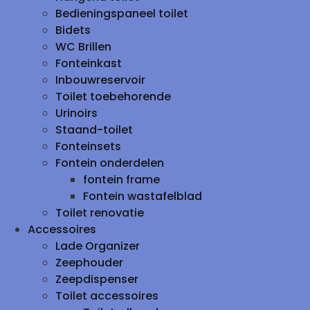
Bedieningspaneel toilet
Bidets
WC Brillen
Fonteinkast
Inbouwreservoir
Toilet toebehorende
Urinoirs
Staand-toilet
Fonteinsets
Fontein onderdelen
fontein frame
Fontein wastafelblad
Toilet renovatie
Accessoires
Lade Organizer
Zeephouder
Zeepdispenser
Toilet accessoires