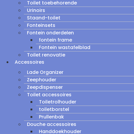
Toilet toebehorende
Urinoirs
Staand-toilet
Fonteinsets
Fontein onderdelen
fontein frame
Fontein wastafelblad
Toilet renovatie
Accessoires
Lade Organizer
Zeephouder
Zeepdispenser
Toilet accessoires
Toiletrolhouder
toiletborstel
Prullenbak
Douche accessoires
Handdoekhouder