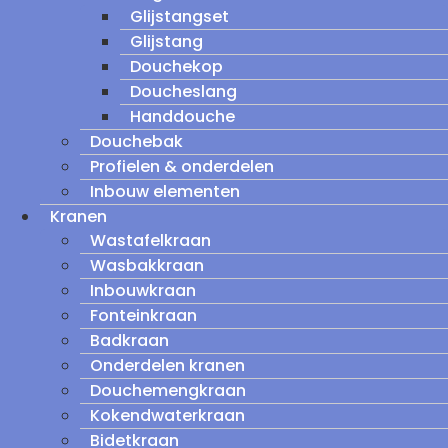
Glijstangset
Glijstang
Douchekop
Doucheslang
Handdouche
Douchebak
Profielen & onderdelen
Inbouw elementen
Kranen
Wastafelkraan
Wasbakkraan
Inbouwkraan
Fonteinkraan
Badkraan
Onderdelen kranen
Douchemengkraan
Kokendwaterkraan
Bidetkraan