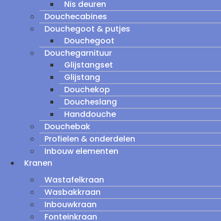
Nis deuren
Douchecabines
Douchegoot & putjes
Douchegoot
Douchegarnituur
Glijstangset
Glijstang
Douchekop
Doucheslang
Handdouche
Douchebak
Profielen & onderdelen
Inbouw elementen
Kranen
Wastafelkraan
Wasbakkraan
Inbouwkraan
Fonteinkraan