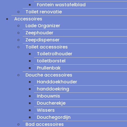
Fontein wastafelblad
Toilet renovatie
Accessoires
Lade Organizer
Zeephouder
Zeepdispenser
Toilet accessoires
Toiletrolhouder
toiletborstel
Prullenbak
Douche accessoires
Handdoekhouder
handdoekring
Inbouwnis
Doucherekje
Wissers
Douchegordijn
Bad accessoires