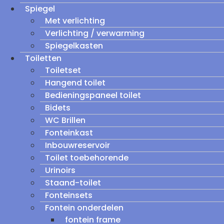
Spiegel
Met verlichting
Verlichting / verwarming
Spiegelkasten
Toiletten
Toiletset
Hangend toilet
Bedieningspaneel toilet
Bidets
WC Brillen
Fonteinkast
Inbouwreservoir
Toilet toebehorende
Urinoirs
Staand-toilet
Fonteinsets
Fontein onderdelen
fontein frame