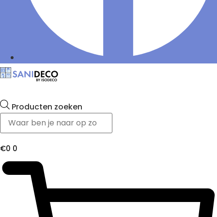
Producten zoeken
€
0
0