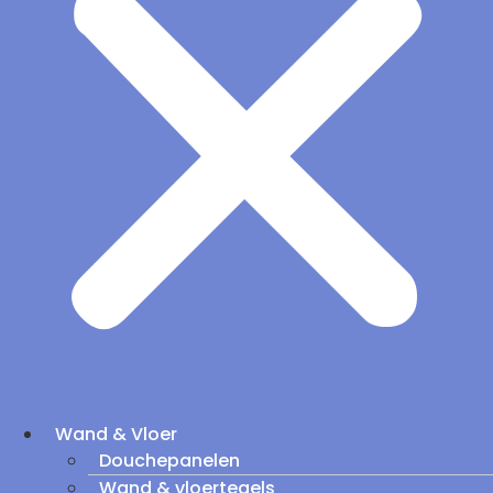
Wand & Vloer
Douchepanelen
Wand & vloertegels