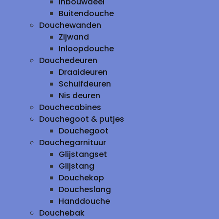
inbouwdeel
Buitendouche
Douchewanden
Zijwand
Inloopdouche
Douchedeuren
Draaideuren
Schuifdeuren
Nis deuren
Douchecabines
Douchegoot & putjes
Douchegoot
Douchegarnituur
Glijstangset
Glijstang
Douchekop
Doucheslang
Handdouche
Douchebak