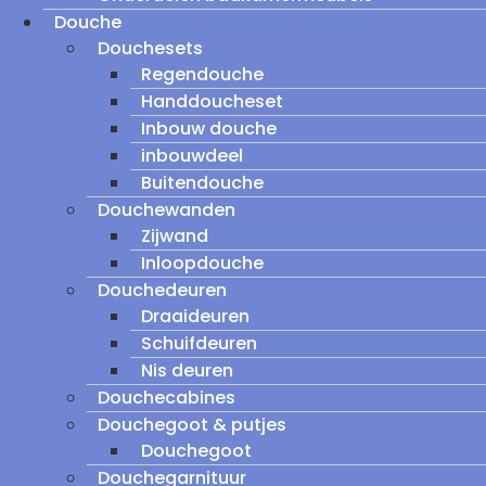
Douche
Douchesets
Regendouche
Handdoucheset
Inbouw douche
inbouwdeel
Buitendouche
Douchewanden
Zijwand
Inloopdouche
Douchedeuren
Draaideuren
Schuifdeuren
Nis deuren
Douchecabines
Douchegoot & putjes
Douchegoot
Douchegarnituur