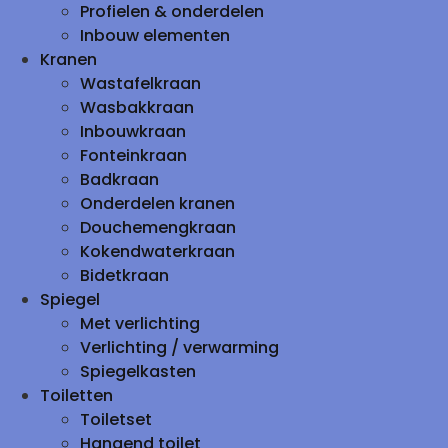
Profielen & onderdelen
Inbouw elementen
Kranen
Wastafelkraan
Wasbakkraan
Inbouwkraan
Fonteinkraan
Badkraan
Onderdelen kranen
Douchemengkraan
Kokendwaterkraan
Bidetkraan
Spiegel
Met verlichting
Verlichting / verwarming
Spiegelkasten
Toiletten
Toiletset
Hangend toilet