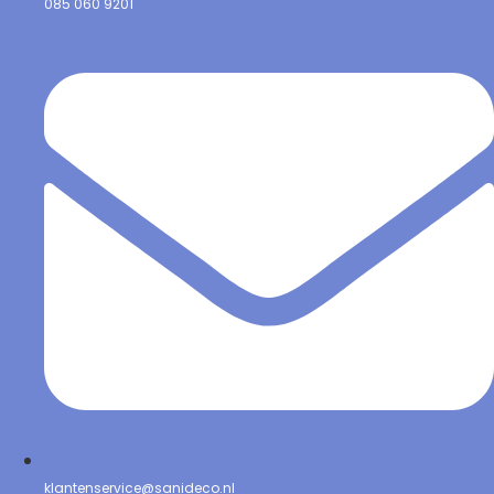
085 060 9201
klantenservice@sanideco.nl