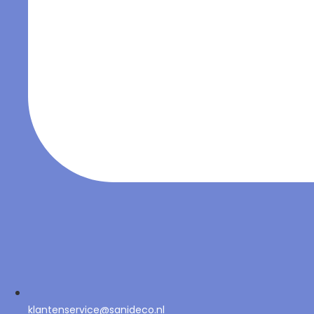
klantenservice@sanideco.nl