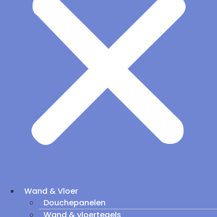
Wand & Vloer
Douchepanelen
Wand & vloertegels