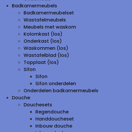
Badkamermeubels
Badkamermeubelset
Wastafelmeubels
Meubels met waskom
Kolomkast (los)
Onderkast (los)
Waskommen (los)
Wastafelblad (los)
Topplaat (los)
Sifon
Sifon
Sifon onderdelen
Onderdelen badkamermeubels
Douche
Douchesets
Regendouche
Handdoucheset
Inbouw douche