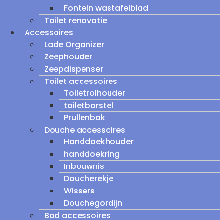
Fontein wastafelblad
Toilet renovatie
Accessoires
Lade Organizer
Zeephouder
Zeepdispenser
Toilet accessoires
Toiletrolhouder
toiletborstel
Prullenbak
Douche accessoires
Handdoekhouder
handdoekring
Inbouwnis
Doucherekje
Wissers
Douchegordijn
Bad accessoires