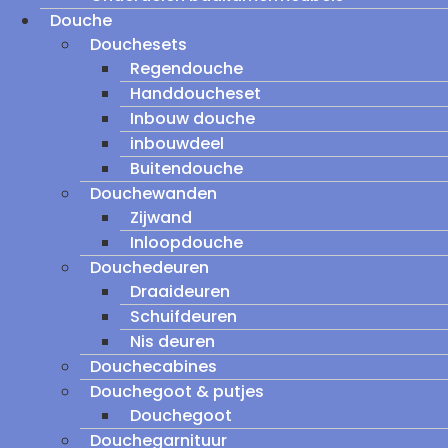
Douche
Douchesets
Regendouche
Handdoucheset
Inbouw douche
inbouwdeel
Buitendouche
Douchewanden
Zijwand
Inloopdouche
Douchedeuren
Draaideuren
Schuifdeuren
Nis deuren
Douchecabines
Douchegoot & putjes
Douchegoot
Douchegarnituur