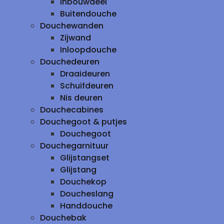
inbouwdeel
Buitendouche
Douchewanden
Zijwand
Inloopdouche
Douchedeuren
Draaideuren
Schuifdeuren
Nis deuren
Douchecabines
Douchegoot & putjes
Douchegoot
Douchegarnituur
Glijstangset
Glijstang
Douchekop
Doucheslang
Handdouche
Douchebak