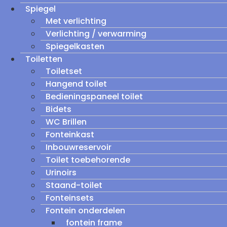
Spiegel
Met verlichting
Verlichting / verwarming
Spiegelkasten
Toiletten
Toiletset
Hangend toilet
Bedieningspaneel toilet
Bidets
WC Brillen
Fonteinkast
Inbouwreservoir
Toilet toebehorende
Urinoirs
Staand-toilet
Fonteinsets
Fontein onderdelen
fontein frame