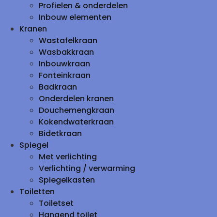
Profielen & onderdelen
Inbouw elementen
Kranen
Wastafelkraan
Wasbakkraan
Inbouwkraan
Fonteinkraan
Badkraan
Onderdelen kranen
Douchemengkraan
Kokendwaterkraan
Bidetkraan
Spiegel
Met verlichting
Verlichting / verwarming
Spiegelkasten
Toiletten
Toiletset
Hangend toilet