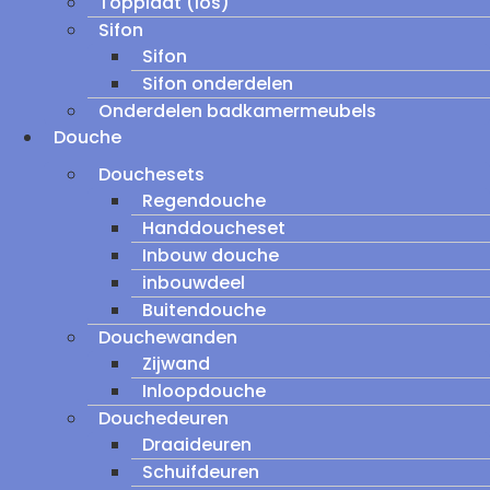
Topplaat (los)
Sifon
Sifon
Sifon onderdelen
Onderdelen badkamermeubels
Douche
Douchesets
Regendouche
Handdoucheset
Inbouw douche
inbouwdeel
Buitendouche
Douchewanden
Zijwand
Inloopdouche
Douchedeuren
Draaideuren
Schuifdeuren