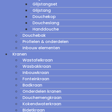
Glijstangset
Glijstang
Douchekop
Doucheslang
Handdouche
Douchebak
Profielen & onderdelen
Inbouw elementen
Kranen
Wastafelkraan
Wasbakkraan
Inbouwkraan
Fonteinkraan
Badkraan
Onderdelen kranen
Douchemengkraan
Kokendwaterkraan
Bidetkraan