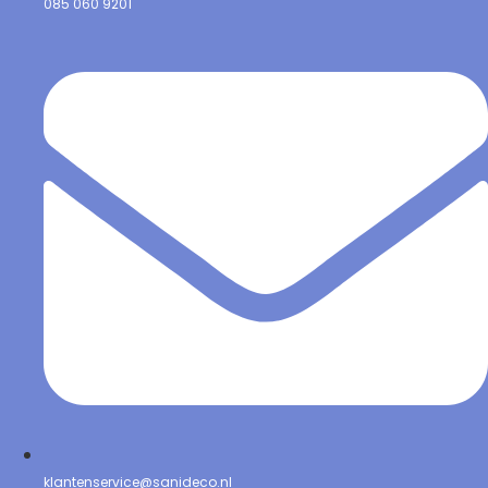
085 060 9201
klantenservice@sanideco.nl