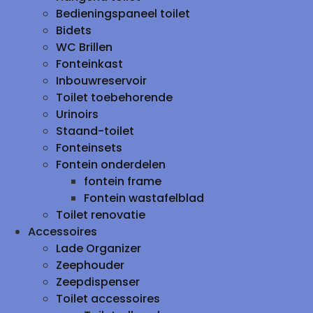
Bedieningspaneel toilet
Bidets
WC Brillen
Fonteinkast
Inbouwreservoir
Toilet toebehorende
Urinoirs
Staand-toilet
Fonteinsets
Fontein onderdelen
fontein frame
Fontein wastafelblad
Toilet renovatie
Accessoires
Lade Organizer
Zeephouder
Zeepdispenser
Toilet accessoires