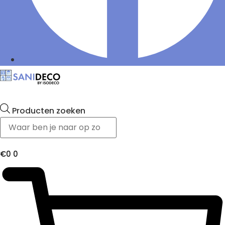
Producten zoeken
€
0
0