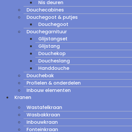
Nis deuren
Douchecabines
Douchegoot & putjes
Douchegoot
Douchegarnituur
Glijstangset
Glijstang
Douchekop
Doucheslang
Handdouche
Douchebak
Profielen & onderdelen
Inbouw elementen
Kranen
Wastafelkraan
Wasbakkraan
Inbouwkraan
Fonteinkraan