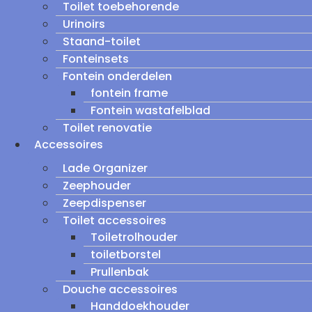
Toilet toebehorende
Urinoirs
Staand-toilet
Fonteinsets
Fontein onderdelen
fontein frame
Fontein wastafelblad
Toilet renovatie
Accessoires
Lade Organizer
Zeephouder
Zeepdispenser
Toilet accessoires
Toiletrolhouder
toiletborstel
Prullenbak
Douche accessoires
Handdoekhouder