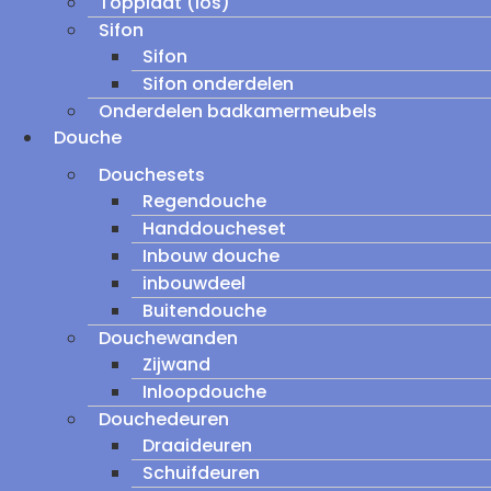
Topplaat (los)
Sifon
Sifon
Sifon onderdelen
Onderdelen badkamermeubels
Douche
Douchesets
Regendouche
Handdoucheset
Inbouw douche
inbouwdeel
Buitendouche
Douchewanden
Zijwand
Inloopdouche
Douchedeuren
Draaideuren
Schuifdeuren