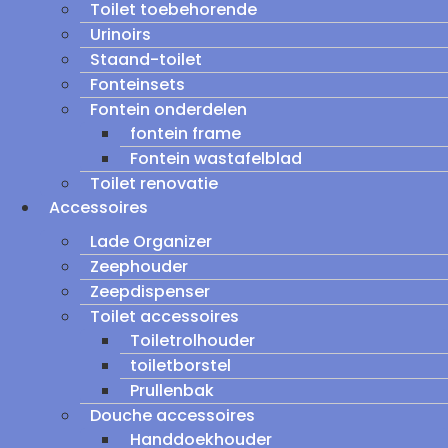
Toilet toebehorende
Urinoirs
Staand-toilet
Fonteinsets
Fontein onderdelen
fontein frame
Fontein wastafelblad
Toilet renovatie
Accessoires
Lade Organizer
Zeephouder
Zeepdispenser
Toilet accessoires
Toiletrolhouder
toiletborstel
Prullenbak
Douche accessoires
Handdoekhouder