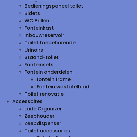
Bedieningspaneel toilet
Bidets
WC Brillen
Fonteinkast
Inbouwreservoir
Toilet toebehorende
Urinoirs
Staand-toilet
Fonteinsets
Fontein onderdelen
fontein frame
Fontein wastafelblad
Toilet renovatie
Accessoires
Lade Organizer
Zeephouder
Zeepdispenser
Toilet accessoires