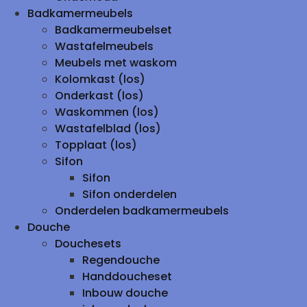
Badkamermeubels
Badkamermeubelset
Wastafelmeubels
Meubels met waskom
Kolomkast (los)
Onderkast (los)
Waskommen (los)
Wastafelblad (los)
Topplaat (los)
Sifon
Sifon
Sifon onderdelen
Onderdelen badkamermeubels
Douche
Douchesets
Regendouche
Handdoucheset
Inbouw douche