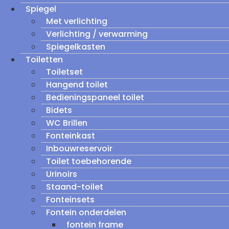
Spiegel
Met verlichting
Verlichting / verwarming
Spiegelkasten
Toiletten
Toiletset
Hangend toilet
Bedieningspaneel toilet
Bidets
WC Brillen
Fonteinkast
Inbouwreservoir
Toilet toebehorende
Urinoirs
Staand-toilet
Fonteinsets
Fontein onderdelen
fontein frame