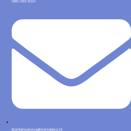
085 060 9201
klantenservice@sanideco.nl