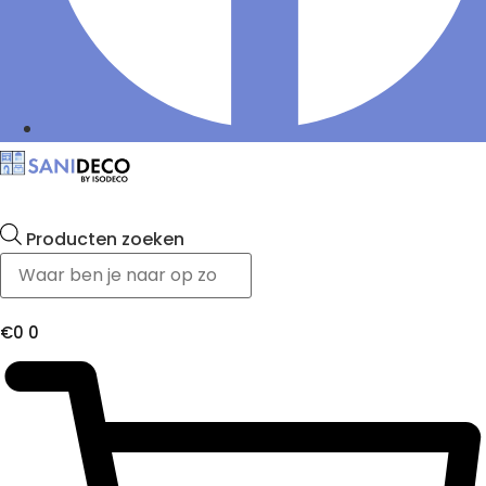
Producten zoeken
€
0
0