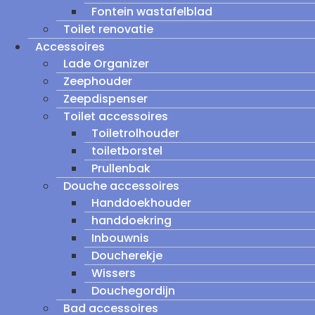
Fontein wastafelblad
Toilet renovatie
Accessoires
Lade Organizer
Zeephouder
Zeepdispenser
Toilet accessoires
Toiletrolhouder
toiletborstel
Prullenbak
Douche accessoires
Handdoekhouder
handdoekring
Inbouwnis
Doucherekje
Wissers
Douchegordijn
Bad accessoires