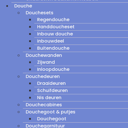
Douche
Douchesets
Regendouche
Handdoucheset
Inbouw douche
inbouwdeel
Buitendouche
Douchewanden
Zijwand
Inloopdouche
Douchedeuren
Draaideuren
Schuifdeuren
Nis deuren
Douchecabines
Douchegoot & putjes
Douchegoot
Douchegarnituur