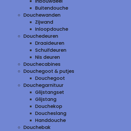
inbouwdeel
Buitendouche
Douchewanden
Zijwand
Inloopdouche
Douchedeuren
Draaideuren
Schuifdeuren
Nis deuren
Douchecabines
Douchegoot & putjes
Douchegoot
Douchegarnituur
Glijstangset
Glijstang
Douchekop
Doucheslang
Handdouche
Douchebak