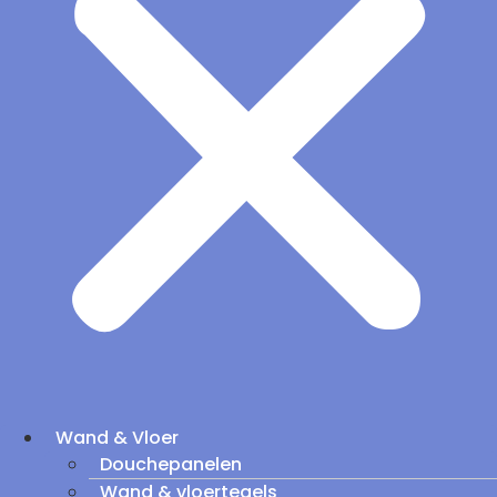
Wand & Vloer
Douchepanelen
Wand & vloertegels