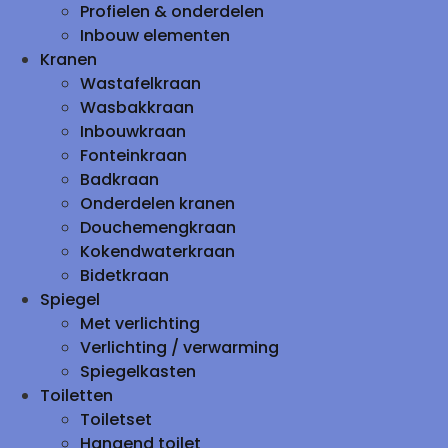
Profielen & onderdelen
Inbouw elementen
Kranen
Wastafelkraan
Wasbakkraan
Inbouwkraan
Fonteinkraan
Badkraan
Onderdelen kranen
Douchemengkraan
Kokendwaterkraan
Bidetkraan
Spiegel
Met verlichting
Verlichting / verwarming
Spiegelkasten
Toiletten
Toiletset
Hangend toilet