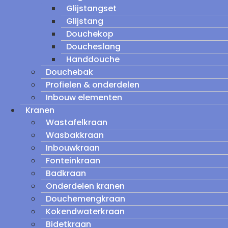
Glijstangset
Glijstang
Douchekop
Doucheslang
Handdouche
Douchebak
Profielen & onderdelen
Inbouw elementen
Kranen
Wastafelkraan
Wasbakkraan
Inbouwkraan
Fonteinkraan
Badkraan
Onderdelen kranen
Douchemengkraan
Kokendwaterkraan
Bidetkraan