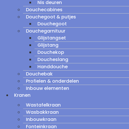
Nis deuren
Douchecabines
Douchegoot & putjes
Douchegoot
Douchegarnituur
Glijstangset
Glijstang
Douchekop
Doucheslang
Handdouche
Douchebak
Profielen & onderdelen
Inbouw elementen
Kranen
Wastafelkraan
Wasbakkraan
Inbouwkraan
Fonteinkraan