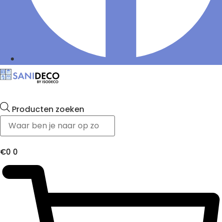
Producten zoeken
€
0
0