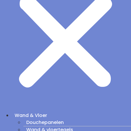
Wand & Vloer
Douchepanelen
Wand & vloertegels