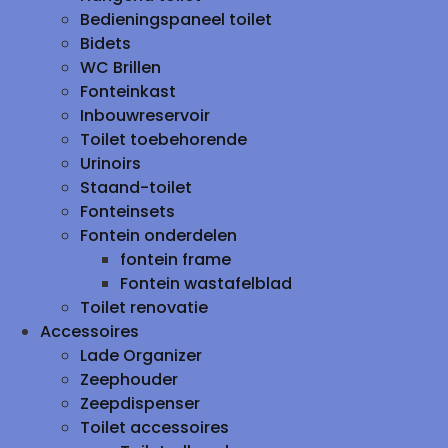
Bedieningspaneel toilet
Bidets
WC Brillen
Fonteinkast
Inbouwreservoir
Toilet toebehorende
Urinoirs
Staand-toilet
Fonteinsets
Fontein onderdelen
fontein frame
Fontein wastafelblad
Toilet renovatie
Accessoires
Lade Organizer
Zeephouder
Zeepdispenser
Toilet accessoires