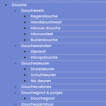
Douche
Douchesets
Regendouche
Handdoucheset
Inbouw douche
inbouwdeel
Buitendouche
Douchewanden
Zijwand
Inloopdouche
Douchedeuren
Draaideuren
Schuifdeuren
Nis deuren
Douchecabines
Douchegoot & putjes
Douchegoot
Douchegarnituur