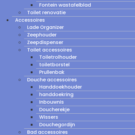
Fontein wastafelblad
Toilet renovatie
Accessoires
Lade Organizer
Zeephouder
Zeepdispenser
Toilet accessoires
Toiletrolhouder
toiletborstel
Prullenbak
Douche accessoires
Handdoekhouder
handdoekring
Inbouwnis
Doucherekje
Wissers
Douchegordijn
Bad accessoires