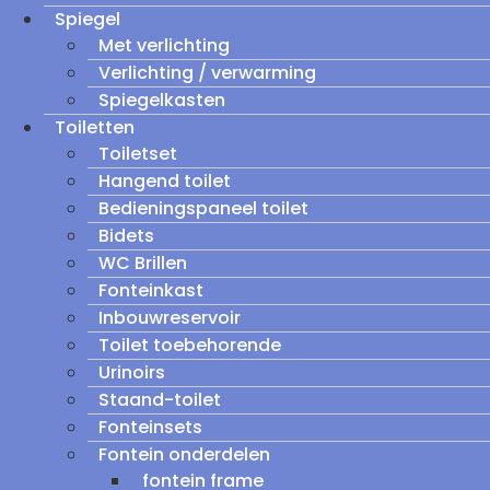
Spiegel
Met verlichting
Verlichting / verwarming
Spiegelkasten
Toiletten
Toiletset
Hangend toilet
Bedieningspaneel toilet
Bidets
WC Brillen
Fonteinkast
Inbouwreservoir
Toilet toebehorende
Urinoirs
Staand-toilet
Fonteinsets
Fontein onderdelen
fontein frame