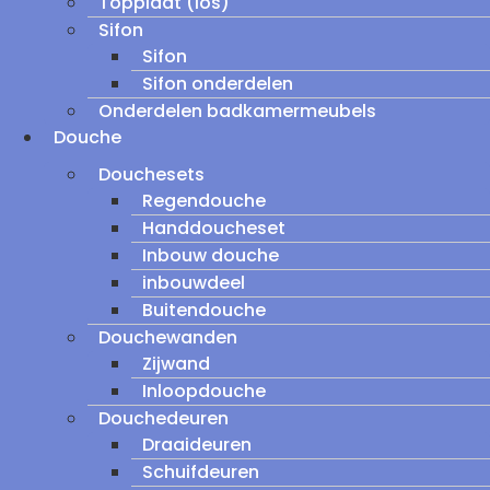
Topplaat (los)
Sifon
Sifon
Sifon onderdelen
Onderdelen badkamermeubels
Douche
Douchesets
Regendouche
Handdoucheset
Inbouw douche
inbouwdeel
Buitendouche
Douchewanden
Zijwand
Inloopdouche
Douchedeuren
Draaideuren
Schuifdeuren