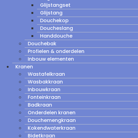
Glijstangset
Glijstang
Douchekop
Doucheslang
Handdouche
Douchebak
Profielen & onderdelen
Inbouw elementen
Kranen
Wastafelkraan
Wasbakkraan
Inbouwkraan
Fonteinkraan
Badkraan
Onderdelen kranen
Douchemengkraan
Kokendwaterkraan
Bidetkraan