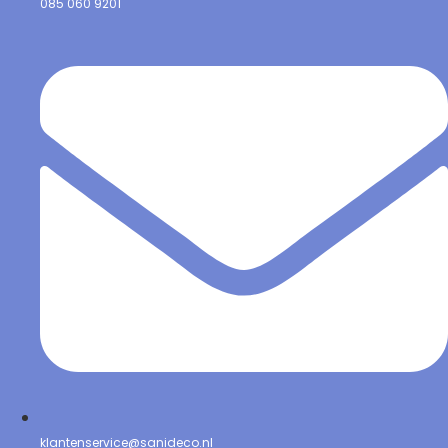
085 060 9201
klantenservice@sanideco.nl