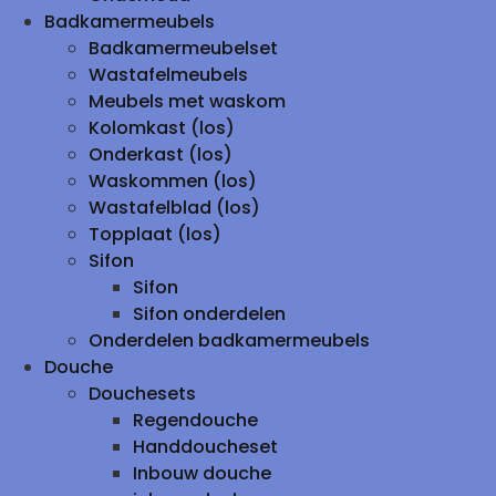
Badkamermeubels
Badkamermeubelset
Wastafelmeubels
Meubels met waskom
Kolomkast (los)
Onderkast (los)
Waskommen (los)
Wastafelblad (los)
Topplaat (los)
Sifon
Sifon
Sifon onderdelen
Onderdelen badkamermeubels
Douche
Douchesets
Regendouche
Handdoucheset
Inbouw douche