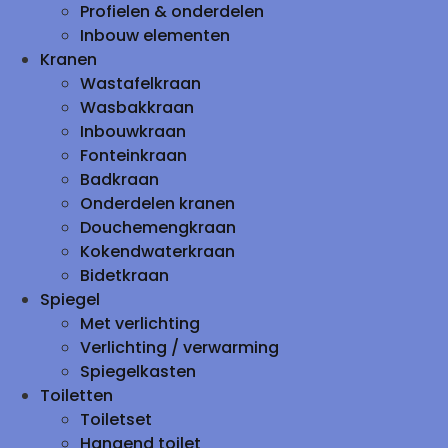
Profielen & onderdelen
Inbouw elementen
Kranen
Wastafelkraan
Wasbakkraan
Inbouwkraan
Fonteinkraan
Badkraan
Onderdelen kranen
Douchemengkraan
Kokendwaterkraan
Bidetkraan
Spiegel
Met verlichting
Verlichting / verwarming
Spiegelkasten
Toiletten
Toiletset
Hangend toilet