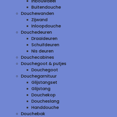
inbouwdeel
Buitendouche
Douchewanden
Zijwand
Inloopdouche
Douchedeuren
Draaideuren
Schuifdeuren
Nis deuren
Douchecabines
Douchegoot & putjes
Douchegoot
Douchegarnituur
Glijstangset
Glijstang
Douchekop
Doucheslang
Handdouche
Douchebak