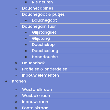
Nis deuren
Douchecabines
Douchegoot & putjes
Douchegoot
Douchegarnituur
Glijstangset
Glijstang
Douchekop
Doucheslang
Handdouche
Douchebak
Profielen & onderdelen
Inbouw elementen
Kranen
Wastafelkraan
Wasbakkraan
Inbouwkraan
Fonteinkraan