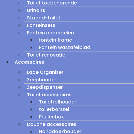
Toilet toebehorende
Urinoirs
Staand-toilet
Fonteinsets
Fontein onderdelen
fontein frame
Fontein wastafelblad
Toilet renovatie
Accessoires
Lade Organizer
Zeephouder
Zeepdispenser
Toilet accessoires
Toiletrolhouder
toiletborstel
Prullenbak
Douche accessoires
Handdoekhouder