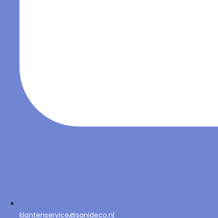
klantenservice@sanideco.nl