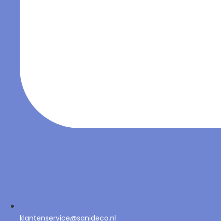
klantenservice@sanideco.nl