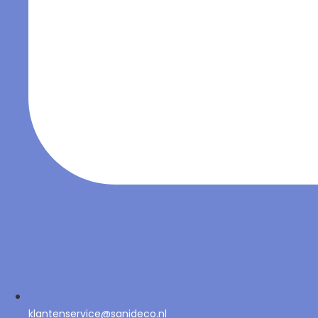
klantenservice@sanideco.nl