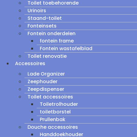
Toilet toebehorende
Urinoirs
Staand-toilet
Fonteinsets
Fontein onderdelen
fontein frame
Fontein wastafelblad
Toilet renovatie
Accessoires
Lade Organizer
Zeephouder
Zeepdispenser
Toilet accessoires
Toiletrolhouder
toiletborstel
Prullenbak
Douche accessoires
Handdoekhouder