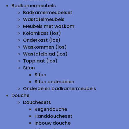
Badkamermeubels
Badkamermeubelset
Wastafelmeubels
Meubels met waskom
Kolomkast (los)
Onderkast (los)
Waskommen (los)
Wastafelblad (los)
Topplaat (los)
Sifon
Sifon
Sifon onderdelen
Onderdelen badkamermeubels
Douche
Douchesets
Regendouche
Handdoucheset
Inbouw douche