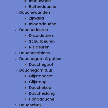
inbouwdeel
Buitendouche
Douchewanden
Zijwand
Inloopdouche
Douchedeuren
Draaideuren
Schuifdeuren
Nis deuren
Douchecabines
Douchegoot & putjes
Douchegoot
Douchegarnituur
Glijstangset
Glijstang
Douchekop
Doucheslang
Handdouche
Douchebak