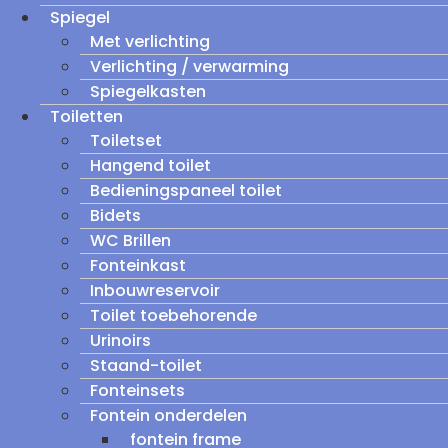
Spiegel
Met verlichting
Verlichting / verwarming
Spiegelkasten
Toiletten
Toiletset
Hangend toilet
Bedieningspaneel toilet
Bidets
WC Brillen
Fonteinkast
Inbouwreservoir
Toilet toebehorende
Urinoirs
Staand-toilet
Fonteinsets
Fontein onderdelen
fontein frame