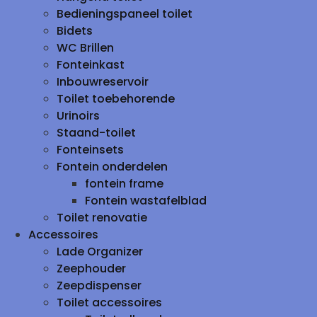
Bedieningspaneel toilet
Bidets
WC Brillen
Fonteinkast
Inbouwreservoir
Toilet toebehorende
Urinoirs
Staand-toilet
Fonteinsets
Fontein onderdelen
fontein frame
Fontein wastafelblad
Toilet renovatie
Accessoires
Lade Organizer
Zeephouder
Zeepdispenser
Toilet accessoires