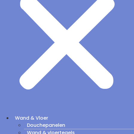
Wand & Vloer
Douchepanelen
Wand & vloertegels