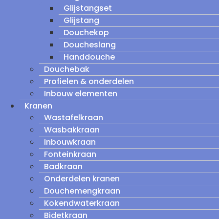
Glijstangset
Glijstang
Douchekop
Doucheslang
Handdouche
Douchebak
Profielen & onderdelen
Inbouw elementen
Kranen
Wastafelkraan
Wasbakkraan
Inbouwkraan
Fonteinkraan
Badkraan
Onderdelen kranen
Douchemengkraan
Kokendwaterkraan
Bidetkraan