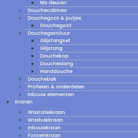
Nis deuren
Douchecabines
Douchegoot & putjes
Douchegoot
Douchegarnituur
Glijstangset
Glijstang
Douchekop
Doucheslang
Handdouche
Douchebak
Profielen & onderdelen
Inbouw elementen
Kranen
Wastafelkraan
Wasbakkraan
Inbouwkraan
Fonteinkraan