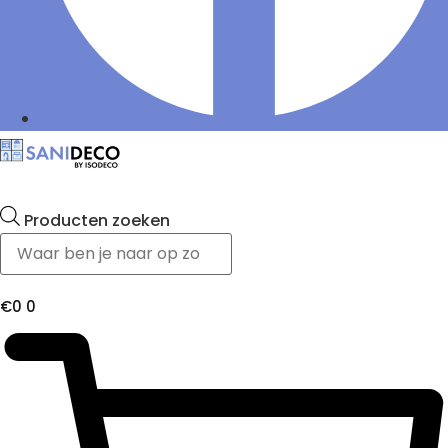
Producten zoeken
€
0
0