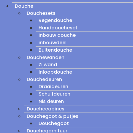
Douche
Douchesets
Regendouche
Handdoucheset
Inbouw douche
inbouwdeel
Buitendouche
Douchewanden
Zijwand
Inloopdouche
Douchedeuren
Draaideuren
Schuifdeuren
Nis deuren
Douchecabines
Douchegoot & putjes
Douchegoot
Douchegarnituur