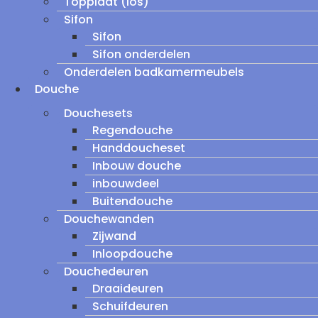
Topplaat (los)
Sifon
Sifon
Sifon onderdelen
Onderdelen badkamermeubels
Douche
Douchesets
Regendouche
Handdoucheset
Inbouw douche
inbouwdeel
Buitendouche
Douchewanden
Zijwand
Inloopdouche
Douchedeuren
Draaideuren
Schuifdeuren