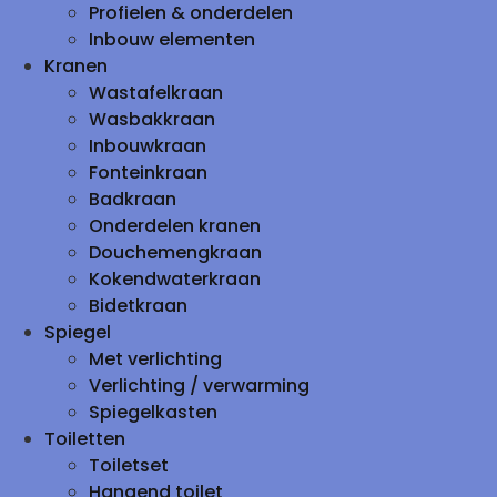
Profielen & onderdelen
Inbouw elementen
Kranen
Wastafelkraan
Wasbakkraan
Inbouwkraan
Fonteinkraan
Badkraan
Onderdelen kranen
Douchemengkraan
Kokendwaterkraan
Bidetkraan
Spiegel
Met verlichting
Verlichting / verwarming
Spiegelkasten
Toiletten
Toiletset
Hangend toilet