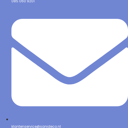
085 060 9201
klantenservice@sanideco.nl