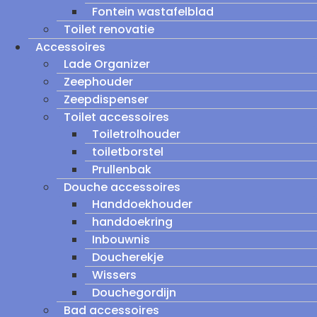
Fontein wastafelblad
Toilet renovatie
Accessoires
Lade Organizer
Zeephouder
Zeepdispenser
Toilet accessoires
Toiletrolhouder
toiletborstel
Prullenbak
Douche accessoires
Handdoekhouder
handdoekring
Inbouwnis
Doucherekje
Wissers
Douchegordijn
Bad accessoires