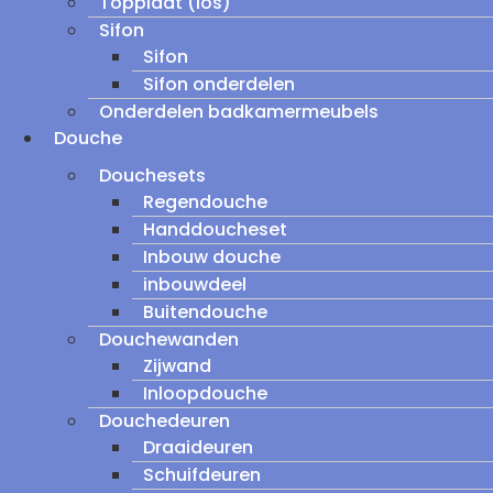
Topplaat (los)
Sifon
Sifon
Sifon onderdelen
Onderdelen badkamermeubels
Douche
Douchesets
Regendouche
Handdoucheset
Inbouw douche
inbouwdeel
Buitendouche
Douchewanden
Zijwand
Inloopdouche
Douchedeuren
Draaideuren
Schuifdeuren