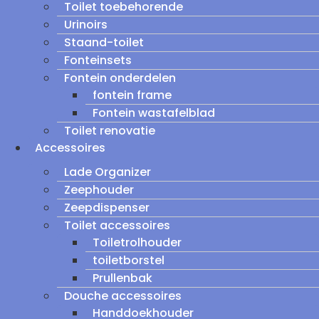
Toilet toebehorende
Urinoirs
Staand-toilet
Fonteinsets
Fontein onderdelen
fontein frame
Fontein wastafelblad
Toilet renovatie
Accessoires
Lade Organizer
Zeephouder
Zeepdispenser
Toilet accessoires
Toiletrolhouder
toiletborstel
Prullenbak
Douche accessoires
Handdoekhouder