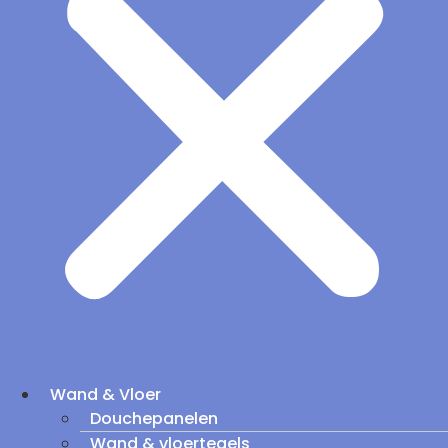
Wand & Vloer
Douchepanelen
Wand & vloertegels