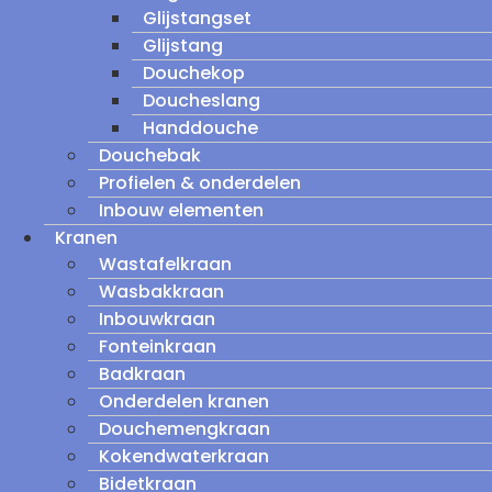
Glijstangset
Glijstang
Douchekop
Doucheslang
Handdouche
Douchebak
Profielen & onderdelen
Inbouw elementen
Kranen
Wastafelkraan
Wasbakkraan
Inbouwkraan
Fonteinkraan
Badkraan
Onderdelen kranen
Douchemengkraan
Kokendwaterkraan
Bidetkraan