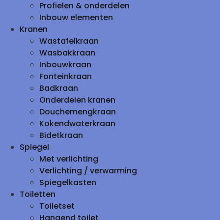
Profielen & onderdelen
Inbouw elementen
Kranen
Wastafelkraan
Wasbakkraan
Inbouwkraan
Fonteinkraan
Badkraan
Onderdelen kranen
Douchemengkraan
Kokendwaterkraan
Bidetkraan
Spiegel
Met verlichting
Verlichting / verwarming
Spiegelkasten
Toiletten
Toiletset
Hangend toilet