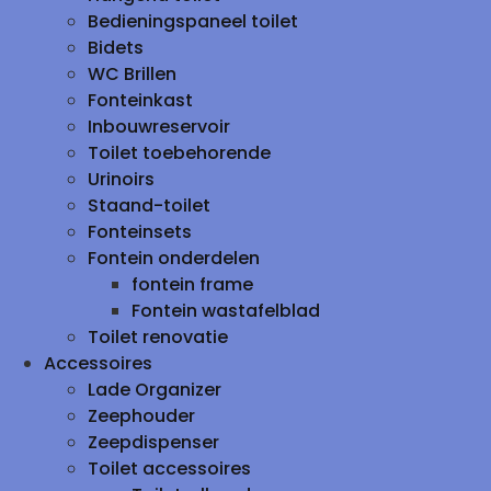
Bedieningspaneel toilet
Bidets
WC Brillen
Fonteinkast
Inbouwreservoir
Toilet toebehorende
Urinoirs
Staand-toilet
Fonteinsets
Fontein onderdelen
fontein frame
Fontein wastafelblad
Toilet renovatie
Accessoires
Lade Organizer
Zeephouder
Zeepdispenser
Toilet accessoires