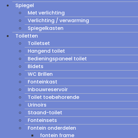
Spiegel
Met verlichting
Verlichting / verwarming
Spiegelkasten
Toiletten
Toiletset
Hangend toilet
Bedieningspaneel toilet
Bidets
WC Brillen
Fonteinkast
Inbouwreservoir
Toilet toebehorende
Urinoirs
Staand-toilet
Fonteinsets
Fontein onderdelen
fontein frame