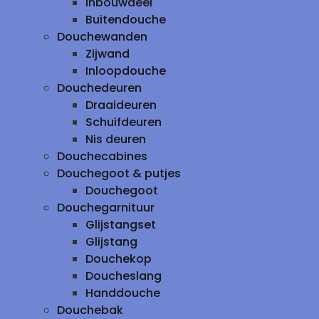
inbouwdeel
Buitendouche
Douchewanden
Zijwand
Inloopdouche
Douchedeuren
Draaideuren
Schuifdeuren
Nis deuren
Douchecabines
Douchegoot & putjes
Douchegoot
Douchegarnituur
Glijstangset
Glijstang
Douchekop
Doucheslang
Handdouche
Douchebak