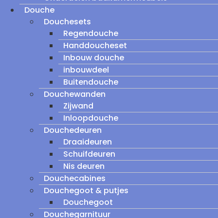
Douche
Douchesets
Regendouche
Handdoucheset
Inbouw douche
inbouwdeel
Buitendouche
Douchewanden
Zijwand
Inloopdouche
Douchedeuren
Draaideuren
Schuifdeuren
Nis deuren
Douchecabines
Douchegoot & putjes
Douchegoot
Douchegarnituur