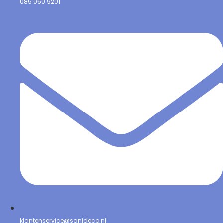
085 060 9201
klantenservice@sanideco.nl