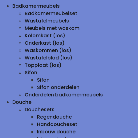
Badkamermeubels
Badkamermeubelset
Wastafelmeubels
Meubels met waskom
Kolomkast (los)
Onderkast (los)
Waskommen (los)
Wastafelblad (los)
Topplaat (los)
Sifon
Sifon
Sifon onderdelen
Onderdelen badkamermeubels
Douche
Douchesets
Regendouche
Handdoucheset
Inbouw douche