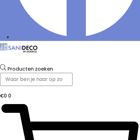
Producten zoeken
€
0
0