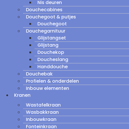
Nis deuren
Douchecabines
Douchegoot & putjes
Douchegoot
Douchegarnituur
Glijstangset
Glijstang
Douchekop
Doucheslang
Handdouche
Douchebak
Profielen & onderdelen
Inbouw elementen
Kranen
Wastafelkraan
Wasbakkraan
Inbouwkraan
Fonteinkraan