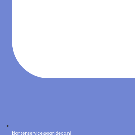
klantenservice@sanideco.nl