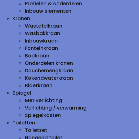
Profielen & onderdelen
Inbouw elementen
Kranen
Wastafelkraan
Wasbakkraan
Inbouwkraan
Fonteinkraan
Badkraan
Onderdelen kranen
Douchemengkraan
Kokendwaterkraan
Bidetkraan
Spiegel
Met verlichting
Verlichting / verwarming
Spiegelkasten
Toiletten
Toiletset
Hangend toilet