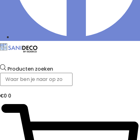
Producten zoeken
€
0
0