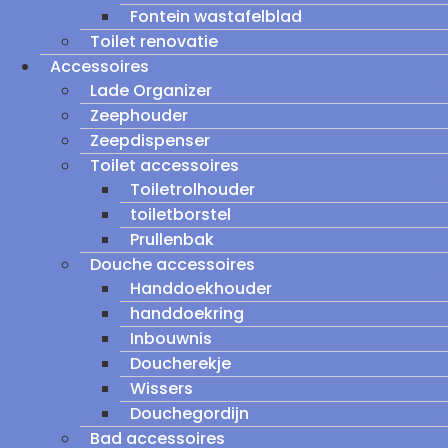
Fontein wastafelblad
Toilet renovatie
Accessoires
Lade Organizer
Zeephouder
Zeepdispenser
Toilet accessoires
Toiletrolhouder
toiletborstel
Prullenbak
Douche accessoires
Handdoekhouder
handdoekring
Inbouwnis
Doucherekje
Wissers
Douchegordijn
Bad accessoires