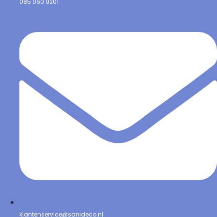
085 060 9201
klantenservice@sanideco.nl