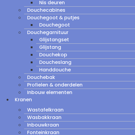
Nis deuren
Douchecabines
Douchegoot & putjes
Douchegoot
Douchegarnituur
Glijstangset
Glijstang
Douchekop
Doucheslang
Handdouche
Douchebak
Profielen & onderdelen
Inbouw elementen
Kranen
Wastafelkraan
Wasbakkraan
Inbouwkraan
Fonteinkraan