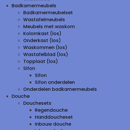
Badkamermeubels
Badkamermeubelset
Wastafelmeubels
Meubels met waskom
Kolomkast (los)
Onderkast (los)
Waskommen (los)
Wastafelblad (los)
Topplaat (los)
Sifon
Sifon
Sifon onderdelen
Onderdelen badkamermeubels
Douche
Douchesets
Regendouche
Handdoucheset
Inbouw douche