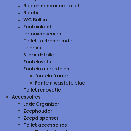
Bedieningspaneel toilet
Bidets
WC Brillen
Fonteinkast
Inbouwreservoir
Toilet toebehorende
Urinoirs
Staand-toilet
Fonteinsets
Fontein onderdelen
fontein frame
Fontein wastafelblad
Toilet renovatie
Accessoires
Lade Organizer
Zeephouder
Zeepdispenser
Toilet accessoires