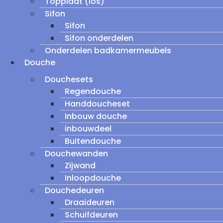
Topplaat (los)
Sifon
Sifon
Sifon onderdelen
Onderdelen badkamermeubels
Douche
Douchesets
Regendouche
Handdoucheset
Inbouw douche
inbouwdeel
Buitendouche
Douchewanden
Zijwand
Inloopdouche
Douchedeuren
Draaideuren
Schuifdeuren