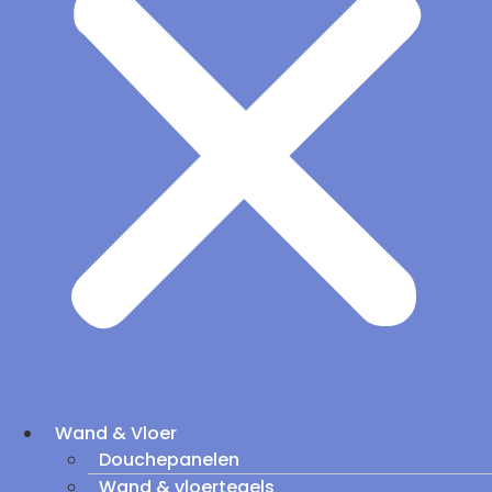
Wand & Vloer
Douchepanelen
Wand & vloertegels