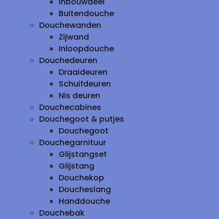
inbouwdeel
Buitendouche
Douchewanden
Zijwand
Inloopdouche
Douchedeuren
Draaideuren
Schuifdeuren
Nis deuren
Douchecabines
Douchegoot & putjes
Douchegoot
Douchegarnituur
Glijstangset
Glijstang
Douchekop
Doucheslang
Handdouche
Douchebak