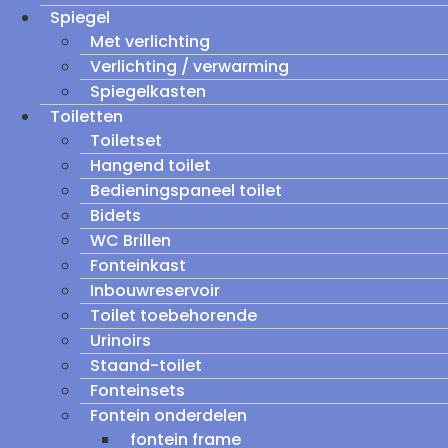
Spiegel
Met verlichting
Verlichting / verwarming
Spiegelkasten
Toiletten
Toiletset
Hangend toilet
Bedieningspaneel toilet
Bidets
WC Brillen
Fonteinkast
Inbouwreservoir
Toilet toebehorende
Urinoirs
Staand-toilet
Fonteinsets
Fontein onderdelen
fontein frame