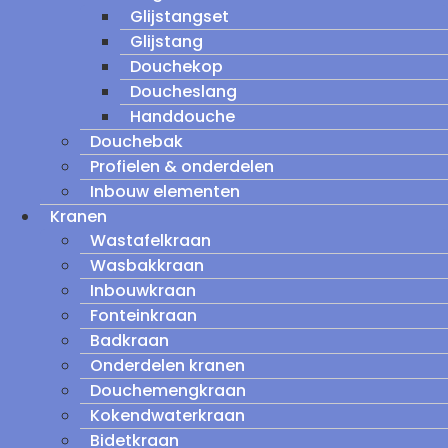
Glijstangset
Glijstang
Douchekop
Doucheslang
Handdouche
Douchebak
Profielen & onderdelen
Inbouw elementen
Kranen
Wastafelkraan
Wasbakkraan
Inbouwkraan
Fonteinkraan
Badkraan
Onderdelen kranen
Douchemengkraan
Kokendwaterkraan
Bidetkraan