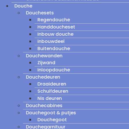
Douche
Douchesets
Regendouche
Handdoucheset
Inbouw douche
inbouwdeel
Buitendouche
Douchewanden
Zijwand
Inloopdouche
Douchedeuren
Draaideuren
Schuifdeuren
Nis deuren
Douchecabines
Douchegoot & putjes
Douchegoot
Douchegarnituur