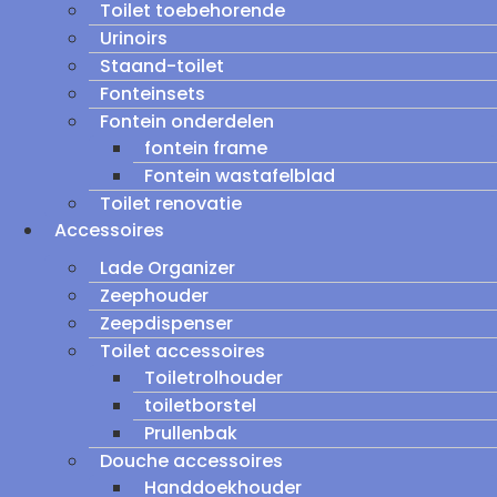
Toilet toebehorende
Urinoirs
Staand-toilet
Fonteinsets
Fontein onderdelen
fontein frame
Fontein wastafelblad
Toilet renovatie
Accessoires
Lade Organizer
Zeephouder
Zeepdispenser
Toilet accessoires
Toiletrolhouder
toiletborstel
Prullenbak
Douche accessoires
Handdoekhouder