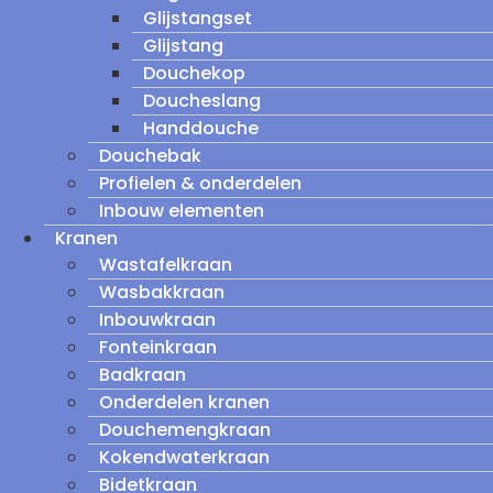
Glijstangset
Glijstang
Douchekop
Doucheslang
Handdouche
Douchebak
Profielen & onderdelen
Inbouw elementen
Kranen
Wastafelkraan
Wasbakkraan
Inbouwkraan
Fonteinkraan
Badkraan
Onderdelen kranen
Douchemengkraan
Kokendwaterkraan
Bidetkraan