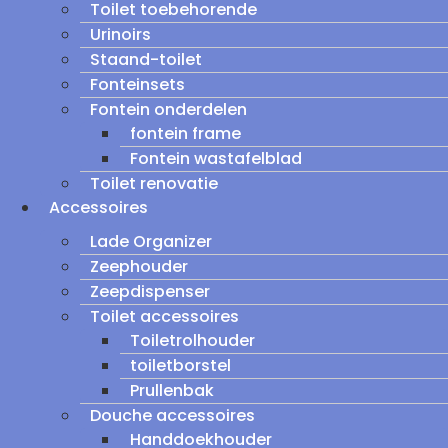
Toilet toebehorende
Urinoirs
Staand-toilet
Fonteinsets
Fontein onderdelen
fontein frame
Fontein wastafelblad
Toilet renovatie
Accessoires
Lade Organizer
Zeephouder
Zeepdispenser
Toilet accessoires
Toiletrolhouder
toiletborstel
Prullenbak
Douche accessoires
Handdoekhouder