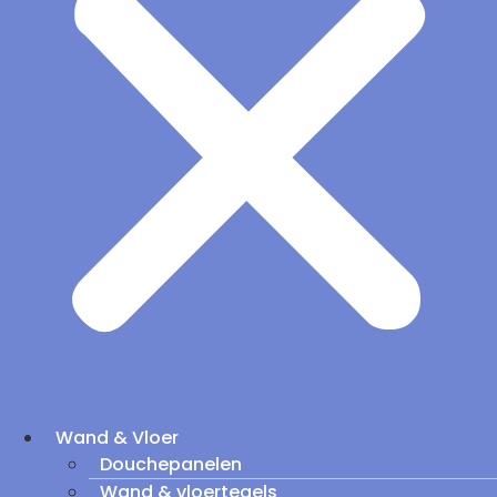
Wand & Vloer
Douchepanelen
Wand & vloertegels