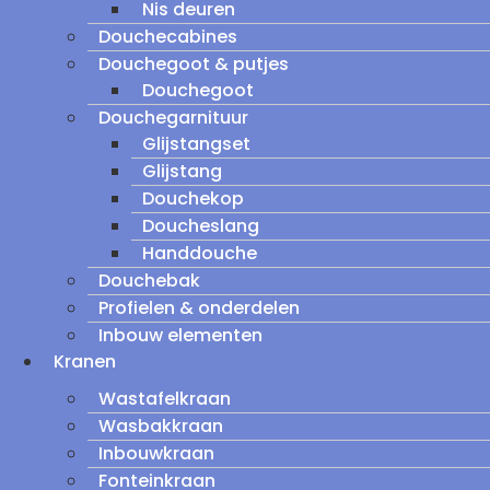
Nis deuren
Douchecabines
Douchegoot & putjes
Douchegoot
Douchegarnituur
Glijstangset
Glijstang
Douchekop
Doucheslang
Handdouche
Douchebak
Profielen & onderdelen
Inbouw elementen
Kranen
Wastafelkraan
Wasbakkraan
Inbouwkraan
Fonteinkraan