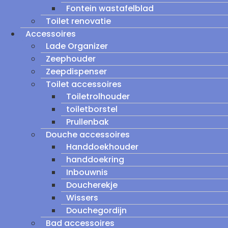
Fontein wastafelblad
Toilet renovatie
Accessoires
Lade Organizer
Zeephouder
Zeepdispenser
Toilet accessoires
Toiletrolhouder
toiletborstel
Prullenbak
Douche accessoires
Handdoekhouder
handdoekring
Inbouwnis
Doucherekje
Wissers
Douchegordijn
Bad accessoires