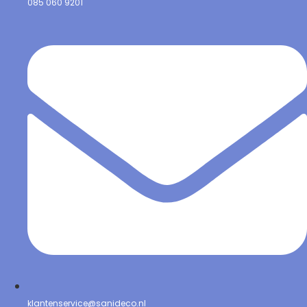
085 060 9201
klantenservice@sanideco.nl