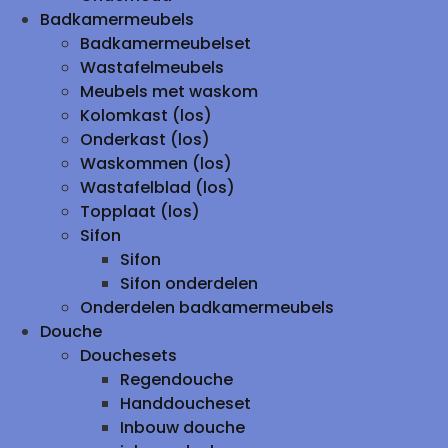
Badkamermeubels
Badkamermeubelset
Wastafelmeubels
Meubels met waskom
Kolomkast (los)
Onderkast (los)
Waskommen (los)
Wastafelblad (los)
Topplaat (los)
Sifon
Sifon
Sifon onderdelen
Onderdelen badkamermeubels
Douche
Douchesets
Regendouche
Handdoucheset
Inbouw douche