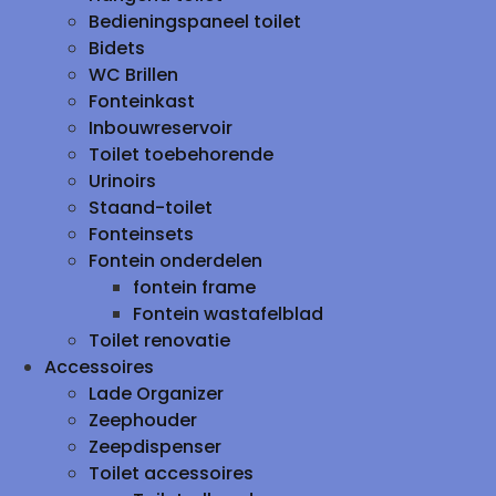
Bedieningspaneel toilet
Bidets
WC Brillen
Fonteinkast
Inbouwreservoir
Toilet toebehorende
Urinoirs
Staand-toilet
Fonteinsets
Fontein onderdelen
fontein frame
Fontein wastafelblad
Toilet renovatie
Accessoires
Lade Organizer
Zeephouder
Zeepdispenser
Toilet accessoires