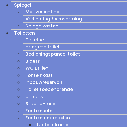
Spiegel
Met verlichting
Verlichting / verwarming
Spiegelkasten
Toiletten
Toiletset
Hangend toilet
Bedieningspaneel toilet
Bidets
WC Brillen
Fonteinkast
Inbouwreservoir
Toilet toebehorende
Urinoirs
Staand-toilet
Fonteinsets
Fontein onderdelen
fontein frame