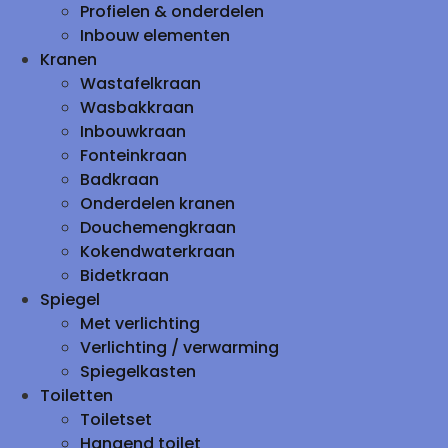
Profielen & onderdelen
Inbouw elementen
Kranen
Wastafelkraan
Wasbakkraan
Inbouwkraan
Fonteinkraan
Badkraan
Onderdelen kranen
Douchemengkraan
Kokendwaterkraan
Bidetkraan
Spiegel
Met verlichting
Verlichting / verwarming
Spiegelkasten
Toiletten
Toiletset
Hangend toilet