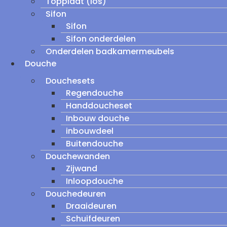
Topplaat (los)
Sifon
Sifon
Sifon onderdelen
Onderdelen badkamermeubels
Douche
Douchesets
Regendouche
Handdoucheset
Inbouw douche
inbouwdeel
Buitendouche
Douchewanden
Zijwand
Inloopdouche
Douchedeuren
Draaideuren
Schuifdeuren