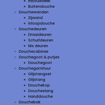
inbouwdeel
Buitendouche
Douchewanden
Zijwand
Inloopdouche
Douchedeuren
Draaideuren
Schuifdeuren
Nis deuren
Douchecabines
Douchegoot & putjes
Douchegoot
Douchegarnituur
Glijstangset
Glijstang
Douchekop
Doucheslang
Handdouche
Douchebak