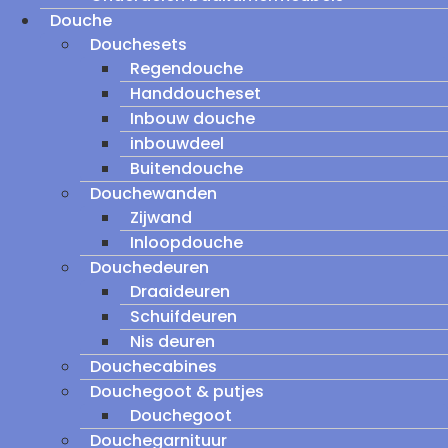
Douche
Douchesets
Regendouche
Handdoucheset
Inbouw douche
inbouwdeel
Buitendouche
Douchewanden
Zijwand
Inloopdouche
Douchedeuren
Draaideuren
Schuifdeuren
Nis deuren
Douchecabines
Douchegoot & putjes
Douchegoot
Douchegarnituur