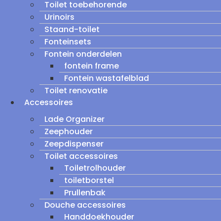
Toilet toebehorende
Urinoirs
Staand-toilet
Fonteinsets
Fontein onderdelen
fontein frame
Fontein wastafelblad
Toilet renovatie
Accessoires
Lade Organizer
Zeephouder
Zeepdispenser
Toilet accessoires
Toiletrolhouder
toiletborstel
Prullenbak
Douche accessoires
Handdoekhouder