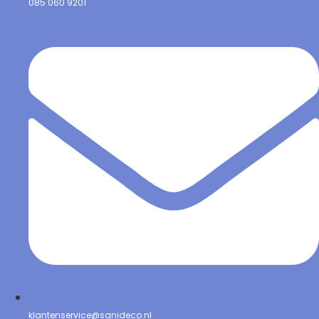
085 060 9201
klantenservice@sanideco.nl