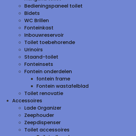
Bedieningspaneel toilet
Bidets
WC Brillen
Fonteinkast
Inbouwreservoir
Toilet toebehorende
Urinoirs
Staand-toilet
Fonteinsets
Fontein onderdelen
fontein frame
Fontein wastafelblad
Toilet renovatie
Accessoires
Lade Organizer
Zeephouder
Zeepdispenser
Toilet accessoires