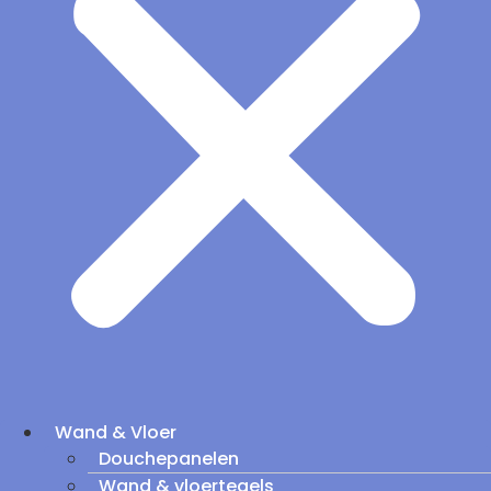
Wand & Vloer
Douchepanelen
Wand & vloertegels