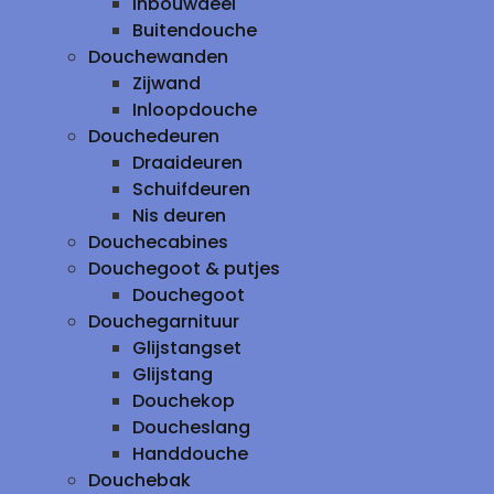
inbouwdeel
Buitendouche
Douchewanden
Zijwand
Inloopdouche
Douchedeuren
Draaideuren
Schuifdeuren
Nis deuren
Douchecabines
Douchegoot & putjes
Douchegoot
Douchegarnituur
Glijstangset
Glijstang
Douchekop
Doucheslang
Handdouche
Douchebak