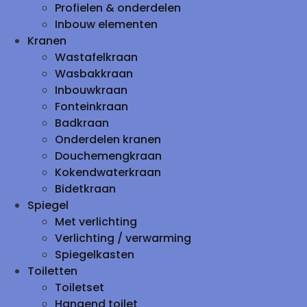
Profielen & onderdelen
Inbouw elementen
Kranen
Wastafelkraan
Wasbakkraan
Inbouwkraan
Fonteinkraan
Badkraan
Onderdelen kranen
Douchemengkraan
Kokendwaterkraan
Bidetkraan
Spiegel
Met verlichting
Verlichting / verwarming
Spiegelkasten
Toiletten
Toiletset
Hangend toilet