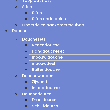
Topplaat (los)
Sifon
Sifon
Sifon onderdelen
Onderdelen badkamermeubels
Douche
Douchesets
Regendouche
Handdoucheset
Inbouw douche
inbouwdeel
Buitendouche
Douchewanden
Zijwand
Inloopdouche
Douchedeuren
Draaideuren
Schuifdeuren