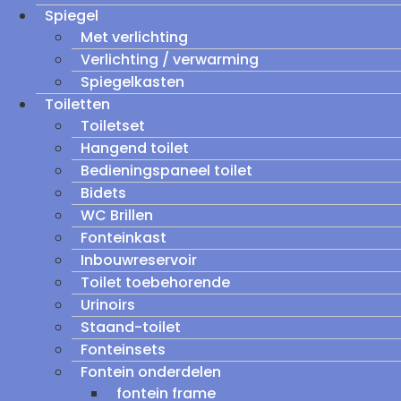
Spiegel
Met verlichting
Verlichting / verwarming
Spiegelkasten
Toiletten
Toiletset
Hangend toilet
Bedieningspaneel toilet
Bidets
WC Brillen
Fonteinkast
Inbouwreservoir
Toilet toebehorende
Urinoirs
Staand-toilet
Fonteinsets
Fontein onderdelen
fontein frame