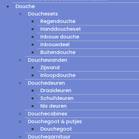
Douche
Douchesets
Regendouche
Handdoucheset
Inbouw douche
inbouwdeel
Buitendouche
Douchewanden
Zijwand
Inloopdouche
Douchedeuren
Draaideuren
Schuifdeuren
Nis deuren
Douchecabines
Douchegoot & putjes
Douchegoot
Douchegarnituur