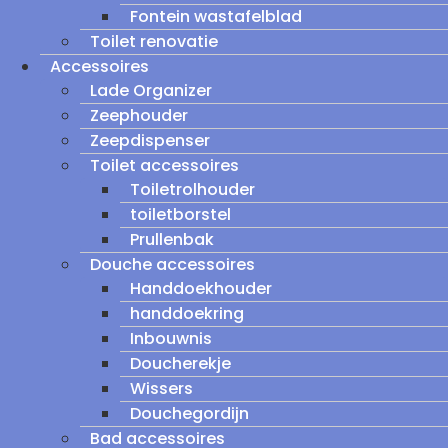
Fontein wastafelblad
Toilet renovatie
Accessoires
Lade Organizer
Zeephouder
Zeepdispenser
Toilet accessoires
Toiletrolhouder
toiletborstel
Prullenbak
Douche accessoires
Handdoekhouder
handdoekring
Inbouwnis
Doucherekje
Wissers
Douchegordijn
Bad accessoires