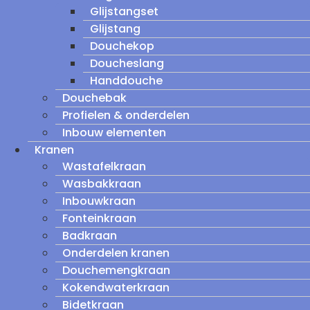
Glijstangset
Glijstang
Douchekop
Doucheslang
Handdouche
Douchebak
Profielen & onderdelen
Inbouw elementen
Kranen
Wastafelkraan
Wasbakkraan
Inbouwkraan
Fonteinkraan
Badkraan
Onderdelen kranen
Douchemengkraan
Kokendwaterkraan
Bidetkraan