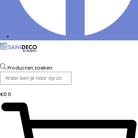
Producten zoeken
€
0
0