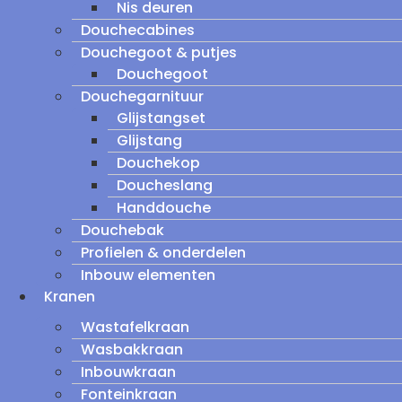
Nis deuren
Douchecabines
Douchegoot & putjes
Douchegoot
Douchegarnituur
Glijstangset
Glijstang
Douchekop
Doucheslang
Handdouche
Douchebak
Profielen & onderdelen
Inbouw elementen
Kranen
Wastafelkraan
Wasbakkraan
Inbouwkraan
Fonteinkraan