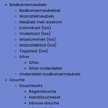
Badkamermeubels
Badkamermeubelset
Wastafelmeubels
Meubels met waskom
Kolomkast (los)
Onderkast (los)
Waskommen (los)
Wastafelblad (los)
Topplaat (los)
Sifon
Sifon
Sifon onderdelen
Onderdelen badkamermeubels
Douche
Douchesets
Regendouche
Handdoucheset
Inbouw douche