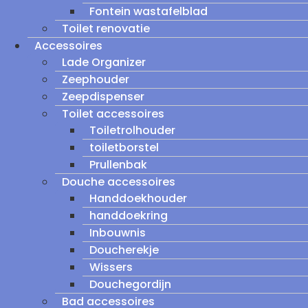
Fontein wastafelblad
Toilet renovatie
Accessoires
Lade Organizer
Zeephouder
Zeepdispenser
Toilet accessoires
Toiletrolhouder
toiletborstel
Prullenbak
Douche accessoires
Handdoekhouder
handdoekring
Inbouwnis
Doucherekje
Wissers
Douchegordijn
Bad accessoires