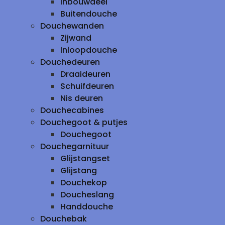
inbouwdeel
Buitendouche
Douchewanden
Zijwand
Inloopdouche
Douchedeuren
Draaideuren
Schuifdeuren
Nis deuren
Douchecabines
Douchegoot & putjes
Douchegoot
Douchegarnituur
Glijstangset
Glijstang
Douchekop
Doucheslang
Handdouche
Douchebak