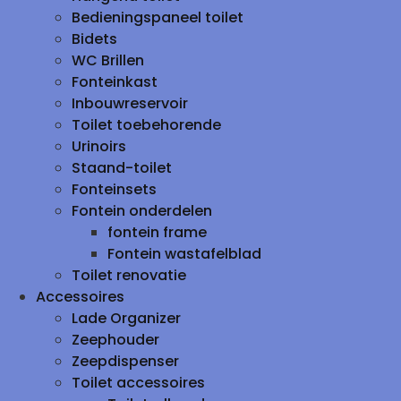
Bedieningspaneel toilet
Bidets
WC Brillen
Fonteinkast
Inbouwreservoir
Toilet toebehorende
Urinoirs
Staand-toilet
Fonteinsets
Fontein onderdelen
fontein frame
Fontein wastafelblad
Toilet renovatie
Accessoires
Lade Organizer
Zeephouder
Zeepdispenser
Toilet accessoires