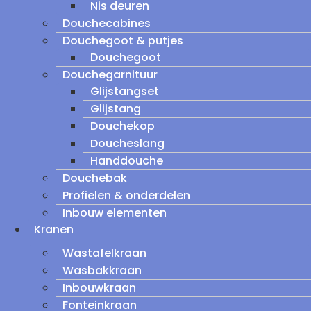
Nis deuren
Douchecabines
Douchegoot & putjes
Douchegoot
Douchegarnituur
Glijstangset
Glijstang
Douchekop
Doucheslang
Handdouche
Douchebak
Profielen & onderdelen
Inbouw elementen
Kranen
Wastafelkraan
Wasbakkraan
Inbouwkraan
Fonteinkraan