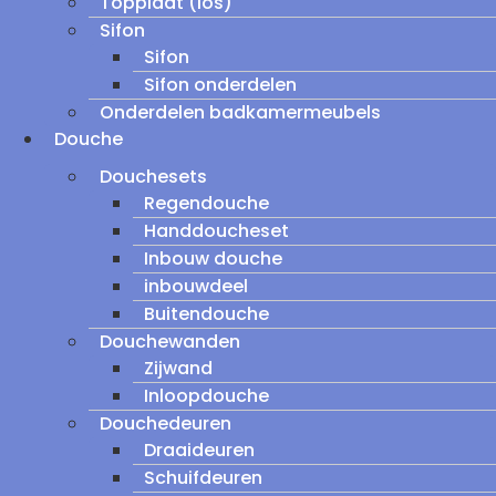
Topplaat (los)
Sifon
Sifon
Sifon onderdelen
Onderdelen badkamermeubels
Douche
Douchesets
Regendouche
Handdoucheset
Inbouw douche
inbouwdeel
Buitendouche
Douchewanden
Zijwand
Inloopdouche
Douchedeuren
Draaideuren
Schuifdeuren