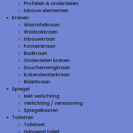
Profielen & onderdelen
Inbouw elementen
Kranen
Wastafelkraan
Wasbakkraan
Inbouwkraan
Fonteinkraan
Badkraan
Onderdelen kranen
Douchemengkraan
Kokendwaterkraan
Bidetkraan
Spiegel
Met verlichting
Verlichting / verwarming
Spiegelkasten
Toiletten
Toiletset
Hangend toilet