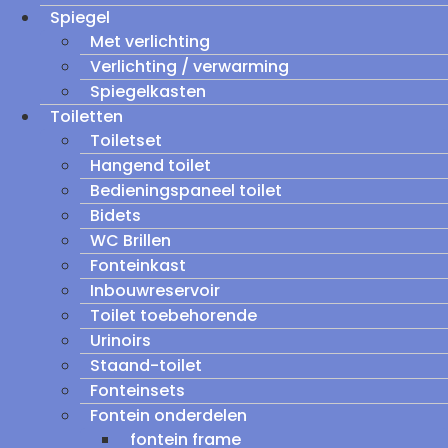
Spiegel
Met verlichting
Verlichting / verwarming
Spiegelkasten
Toiletten
Toiletset
Hangend toilet
Bedieningspaneel toilet
Bidets
WC Brillen
Fonteinkast
Inbouwreservoir
Toilet toebehorende
Urinoirs
Staand-toilet
Fonteinsets
Fontein onderdelen
fontein frame