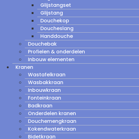
Glijstangset
Glijstang
Douchekop
Doucheslang
Handdouche
Douchebak
Profielen & onderdelen
Inbouw elementen
Kranen
Wastafelkraan
Wasbakkraan
Inbouwkraan
Fonteinkraan
Badkraan
Onderdelen kranen
Douchemengkraan
Kokendwaterkraan
Bidetkraan