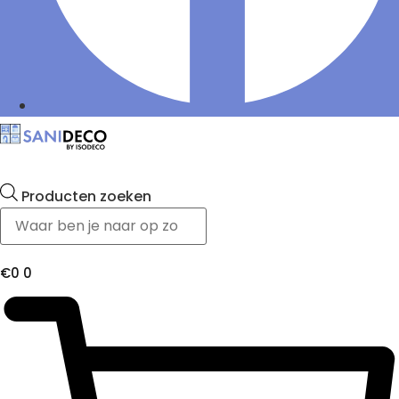
Producten zoeken
€
0
0