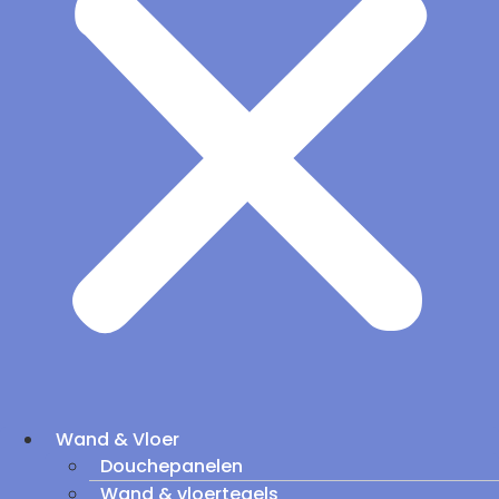
Wand & Vloer
Douchepanelen
Wand & vloertegels