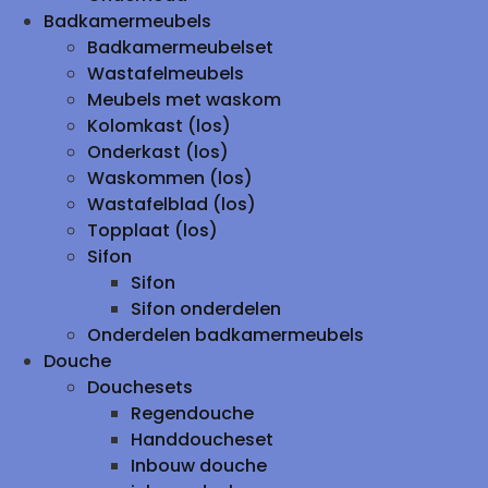
Badkamermeubels
Badkamermeubelset
Wastafelmeubels
Meubels met waskom
Kolomkast (los)
Onderkast (los)
Waskommen (los)
Wastafelblad (los)
Topplaat (los)
Sifon
Sifon
Sifon onderdelen
Onderdelen badkamermeubels
Douche
Douchesets
Regendouche
Handdoucheset
Inbouw douche