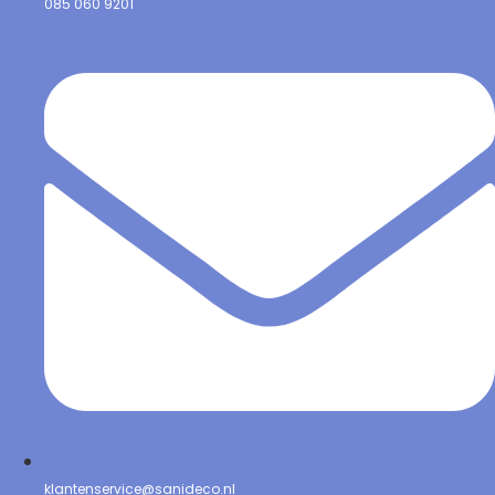
085 060 9201
klantenservice@sanideco.nl