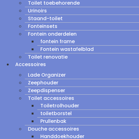
Toilet toebehorende
Urinoirs
Staand-toilet
Fonteinsets
Fontein onderdelen
fontein frame
Fontein wastafelblad
Toilet renovatie
Accessoires
Lade Organizer
Zeephouder
Zeepdispenser
Toilet accessoires
Toiletrolhouder
toiletborstel
Prullenbak
Douche accessoires
Handdoekhouder