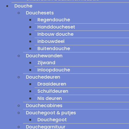
Douche
Douchesets
Regendouche
Handdoucheset
Inbouw douche
inbouwdeel
Buitendouche
Douchewanden
Zijwand
Inloopdouche
Douchedeuren
Draaideuren
Schuifdeuren
Nis deuren
Douchecabines
Douchegoot & putjes
Douchegoot
Douchegarnituur